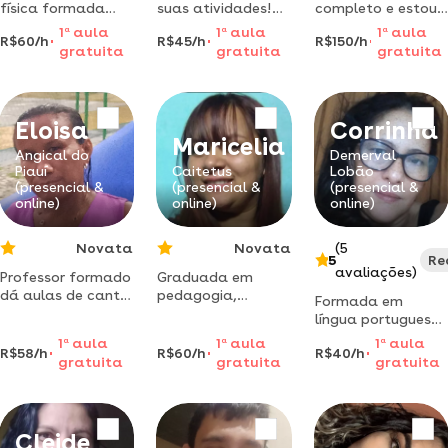
física formada
suas atividades!
completo e estou
pelo ifpi oferece
formação e muita
no terceiro período
1
a
aula
1
a
aula
1
a
aula
R$60/h
R$45/h
R$150/h
reforço escolar
proatividade
de licenciatura em
gratuita
gratuita
gratuita
com didática
sejam bem vindo
matemática.
simples e
resultados
garantidos
Eloisa
Corrinha
Maricelia
Angical do
Demerval
Piauí
Caitetus
Lobão
(presencial &
(presencial &
(presencial &
online)
online)
online)
Novata
Novata
(5
5
Re
avaliações)
Professor formado
Graduada em
dá aulas de canto
pedagogia,
Formada em
e violão para
neuropedagogia,dificuldade
língua portuguesa
iniciantes e
de
pela uespi. ministro
1
a
aula
1
a
aula
1
a
aula
avançados com
aprendizado,informática
R$58/h
R$60/h
R$40/h
aulas de redação,
gratuita
gratuita
gratuita
metodologia
básica, auxiliar de
auxílio nas tarefas
personalizada
atividades,
escolares
estudos para uma
boa avaliação,
Cleide
trabalhos