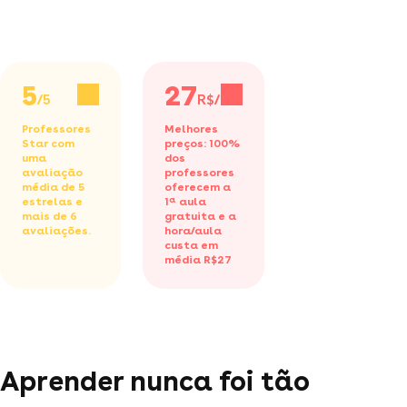
5
27
/5
R$/h
Professores
Melhores
Star com
preços: 100%
uma
dos
avaliação
professores
média de 5
oferecem a
estrelas e
1ª aula
mais de 6
gratuita
e a
avaliações.
hora/aula
custa em
média R$27
Aprender nunca foi tão