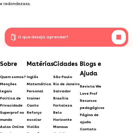
e redondezass.
O que deseja aprender?
Sobre
Matérias
Cidades
Blogs e
Ajuda
Quem somos?
Inglês
São Paulo
Menções
Matemática
Rio de Janeiro
Revista We
legais
Personal
Salvador
Love Prof
Politica de
trainer
Brasília
Recursos
Privacidade
Canto
Fortaleza
pedagógicos
Superprof no
Reforço
Belo
Página de
mundo
escolar
Horizonte
ajuda
Aulas Online
Violão
Manaus
Contato