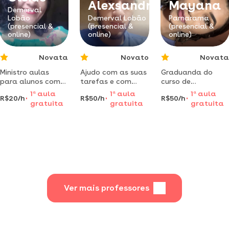
Alexsandro
Mayana
escolares
Demerval
Lobão
Demerval Lobão
Parnarama
(presencial &
(presencial &
(presencial &
online)
online)
online)
Novata
Novato
Novata
Ministro aulas
Ajudo com as suas
Graduanda do
para alunos com
tarefas e com
curso de
dificuldades no
estudo, para seu
licenciatura plena
1
a
aula
1
a
aula
1
a
aula
R$20/h
R$50/h
R$50/h
aprendizado.
sucesso garantido
em matemática
gratuita
gratuita
gratuita
trabalho com
pelo instituto
fluência leitora,
federal do piauí,
matemática
atuante na área
básica,
da educação há
organização no
mais de 3 anos.
caderno,alfabetização
e letramento.
Ver mais professores