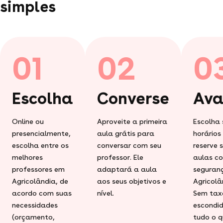
simples
01
02
0
Escolha
Converse
Ava
Online ou
Aproveite a primeira
Escolha 
presencialmente,
aula grátis para
horários
escolha entre os
conversar com seu
reserve 
melhores
professor. Ele
aulas c
professores em
adaptará a aula
seguran
Agricolândia, de
aos seus objetivos e
Agricolâ
acordo com suas
nível.
Sem tax
necessidades
escondid
(orçamento,
tudo o q