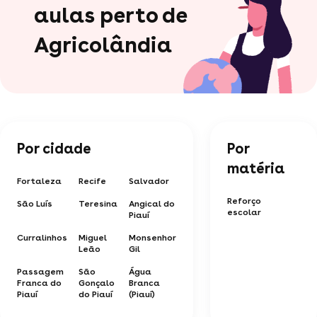
aulas perto de
Agricolândia
Por cidade
Por
matéria
Fortaleza
Recife
Salvador
Reforço
São Luís
Teresina
Angical do
escolar
Piauí
Curralinhos
Miguel
Monsenhor
Leão
Gil
Passagem
São
Água
Franca do
Gonçalo
Branca
Piauí
do Piauí
(Piauí)