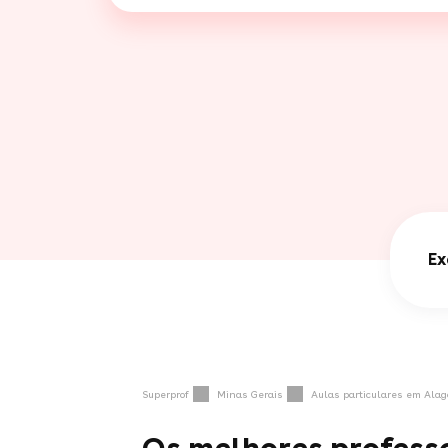
Ex
Superprof
Minas Gerais
Aulas particulares em Alag