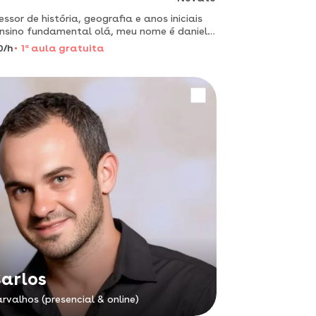
essor de história, geografia e anos iniciais
nsino fundamental olá, meu nome é daniel
io, leciono para adolescentes e adultos.
0/h
1
a
aula gratuita
o experiência
arlos
rvalhos (presencial & online)