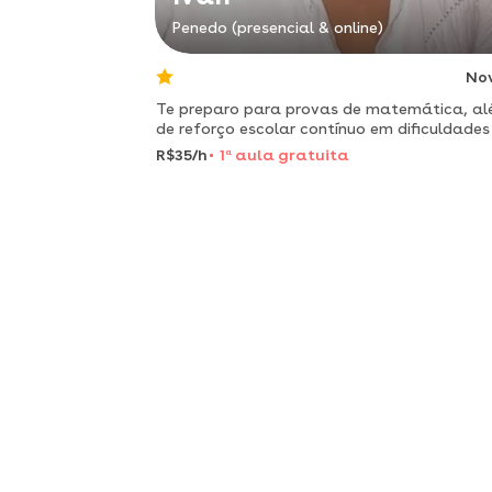
Penedo (presencial & online)
No
Te preparo para provas de matemática, a
de reforço escolar contínuo em dificuldade
essas matérias.
R$35/h
1
a
aula gratuita