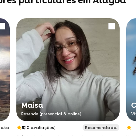
ores particulares em Alagoa
Maisa
C
Resende (presencial & online)
Vi
vata
5
(10 avaliações)
Recomendada