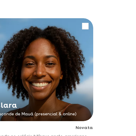
lara
sconde de Mauá (presencial & online)
Novata