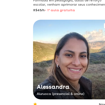
Formada em pedagógia, aulas de reforço
escolar, venham aprimorar seus conhecimen
R$45/h
1
a
aula gratuita
Alessandra
Aiuruoca (presencial & online)
No