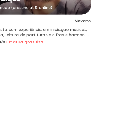
nedo (presencial & online)
Novato
ista com experiência em iniciação musical,
ia, leitura de partituras e cifras e harmonia
rumental e vocal.
0/h
1
a
aula gratuita