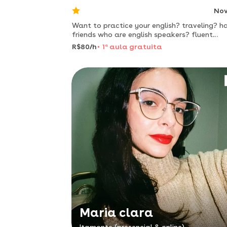
No
Want to practice your english? traveling? h
friends who are english speakers? fluent
bilingual english teacher gives amazing
R$80/h
1
a
aula gratuita
conversation classes!
Maria clara