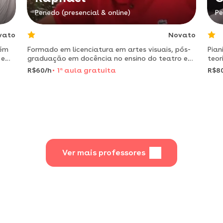
Penedo (presencial & online)
Pe
vato
Novato
lém
Formado em licenciatura em artes visuais, pós-
Pian
s em
graduação em docência no ensino do teatro e
teor
pós-graduação em docência no ensino religioso.
inst
R$60/h
1
a
aula gratuita
R$8
Ver mais professores