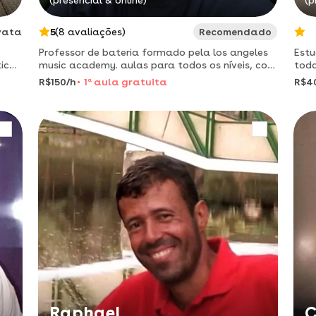
(presencial & online)
(p
vata
5
(8 avaliações)
Recomendado
Professor de bateria formado pela los angeles
Estu
tica
music academy. aulas para todos os níveis, com
toda
técnica, improvisação e estilos variados.
apoio n
R$150/h
1
a
aula gratuita
R$4
escr
Raphael
C