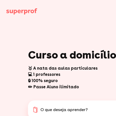
Curso a domicíli
🥇 A nata das aulas particulares
💻 1 professores
🔒 100% seguro
✏️ Passe Aluno ilimitado
O que deseja aprender?