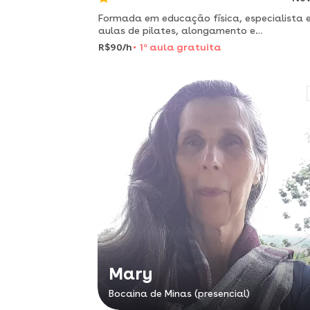
Formada em educação física, especialista
aulas de pilates, alongamento e
condicionamento físico.
R$90/h
1
a
aula gratuita
Mary
Bocaina de Minas (presencial)