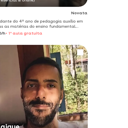
resencial & online)
Novata
dante do 4º ano de pedagogia auxílio em
s as matérias do ensino fundamental
as tarefas de casa melhora da leitura,
0/h
1
a
aula gratuita
ita e caligrafia
aique