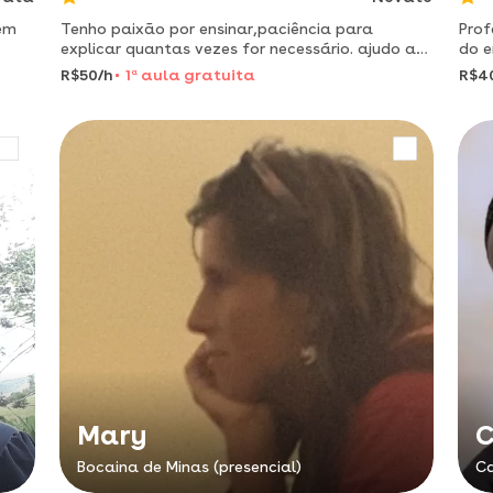
 em
Tenho paixão por ensinar,paciência para
Prof
explicar quantas vezes for necessário. ajudo a
do e
desenvolver confiança e autonomia no
helc
R$50/h
1
a
aula gratuita
R$4
aprendizado.vamos começar?
tenh
Mary
C
Bocaina de Minas (presencial)
Ca