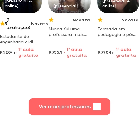
(presencial &
(presencial &
online)
(presencial)
online)
(1
Novata
Novata
5
Novato
avaliação)
Nunca fui uma
Formada em
professora mais
pedagogia e pós
Estudante de
essaseráa minha
graduada em
engenharia civil
primeira vez e
educação
oferta aulas de
1
a
aula
1
a
aula
1
a
aula
espero quede certo
especial. ajudo a
R$20/h
R$56/h
R$70/h
reforço escolar em
gratuita
gratuita
gratuita
criança no
buritis - mg!
desenvolvimento,
na percepção e na
fala. todos tem
potencial, só os
caminhos que são
diferentes, e essa
linha a ser identif
Ver mais professores