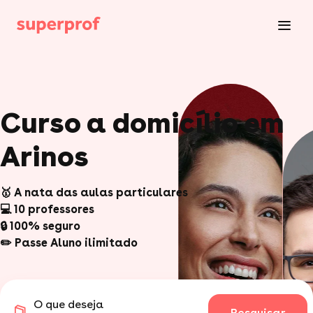
Curso a domicílio em
Arinos
🥇 A nata das aulas particulares
💻 10 professores
🔒 100% seguro
✏️ Passe Aluno ilimitado
O que deseja
Pesquisar