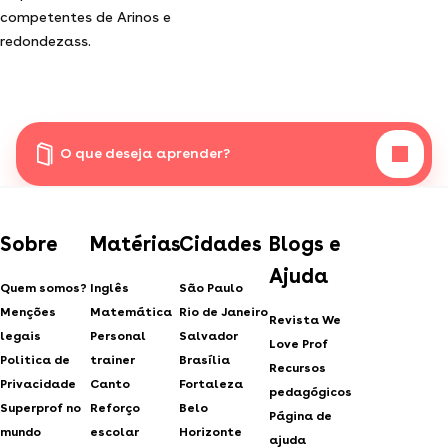
competentes de Arinos e
redondezass.
O que deseja aprender?
Sobre
Matérias
Cidades
Blogs e
Ajuda
Quem somos?
Inglês
São Paulo
Menções
Matemática
Rio de Janeiro
Revista We
legais
Personal
Salvador
Love Prof
Politica de
trainer
Brasília
Recursos
Privacidade
Canto
Fortaleza
pedagógicos
Superprof no
Reforço
Belo
Página de
mundo
escolar
Horizonte
ajuda