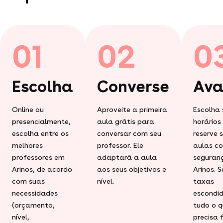
01
02
0
Escolha
Converse
Ava
Online ou
Aproveite a primeira
Escolha 
presencialmente,
aula grátis para
horários
escolha entre os
conversar com seu
reserve 
melhores
professor. Ele
aulas c
professores em
adaptará a aula
seguran
Arinos, de acordo
aos seus objetivos e
Arinos. 
com suas
nível.
taxas
necessidades
escondid
(orçamento,
tudo o q
nível,
precisa 