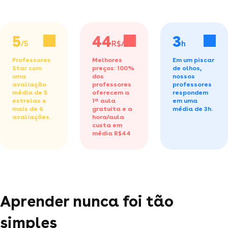
5
44
3
/5
R$/h
h
Professores
Melhores
Em um piscar
Star com
preços: 100%
de olhos,
uma
dos
nossos
avaliação
professores
professores
média de 5
oferecem a
respondem
estrelas e
1ª aula
em uma
mais de 6
gratuita
e a
média de 3h.
avaliações.
hora/aula
custa em
média R$44
Aprender nunca foi tão
simples