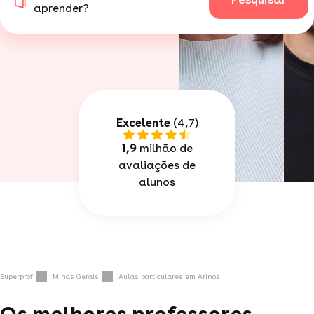
aprender?
Excelente
(4,7)
1,9
milhão de
avaliações de
alunos
Superprof
Minas Gerais
Aulas particulares em Arinos