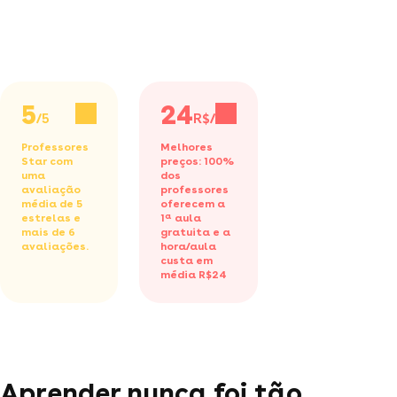
5
24
/5
R$/h
Professores
Melhores
Star com
preços: 100%
uma
dos
avaliação
professores
média de 5
oferecem a
estrelas e
1ª aula
mais de 6
gratuita
e a
avaliações.
hora/aula
custa em
média R$24
Aprender nunca foi tão