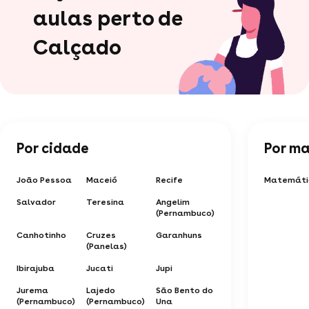
aulas perto de
Calçado
Por cidade
Por ma
João Pessoa
Maceió
Recife
Matemáti
Salvador
Teresina
Angelim
(Pernambuco)
Canhotinho
Cruzes
Garanhuns
(Panelas)
Ibirajuba
Jucati
Jupi
Jurema
Lajedo
São Bento do
(Pernambuco)
(Pernambuco)
Una