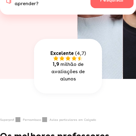
aprender?
Excelente
(4,7)
1,9
milhão de
avaliações de
alunos
Superprof
Pernambuco
Aulas particulares em Calçado