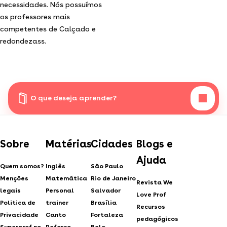
necessidades. Nós possuímos
os professores mais
competentes de Calçado e
redondezass.
O que deseja aprender?
Sobre
Matérias
Cidades
Blogs e
Ajuda
Quem somos?
Inglês
São Paulo
Menções
Matemática
Rio de Janeiro
Revista We
legais
Personal
Salvador
Love Prof
Politica de
trainer
Brasília
Recursos
Privacidade
Canto
Fortaleza
pedagógicos
Superprof no
Reforço
Belo