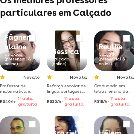
Os melhores professores
particulares em Calçado
Fágner
elaine
Reylhe
Gessíca
Calçado
Calçado
(presencial &
Calçado
(presencial &
online)
(online)
online)
Novato
Novata
Novata
Professor de
Reforço escolar de
Graduando em
matemática e
língua portuguesa.
letras. ensino da
física formado em
as aulas são,
gramática da
1
a
aula
1
a
aula
1
a
aula
R$40/h
R$30/h
R$15/h
engenharia
também, para
língua portuguesa
gratuita
gratuita
gratuita
elétrica pós-
quem quer
pautado na
graduado em
aprimorar a
resolução de
sistema de
escrita de
muitos exercícios
potência
redação.
de fixação!
Grazielly
Hélem