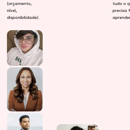
(orçamento,
tudo o q
nível,
precisa 
disponibilidade).
aprender