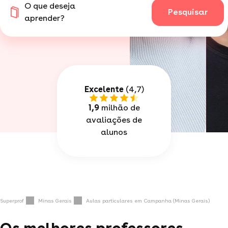
O que deseja
Pesquisar
aprender?
Excelente
(4,7)
1,9
milhão de
avaliações de
alunos
Superprof
Minas Gerais
Aulas particulares em Campanha (Minas Gerais)