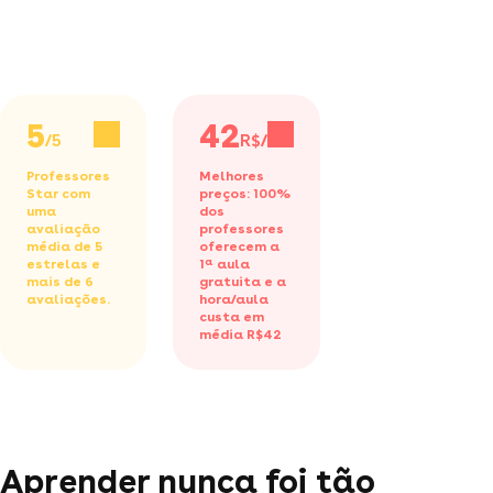
5
42
/5
R$/h
Professores
Melhores
Star com
preços: 100%
uma
dos
avaliação
professores
média de 5
oferecem a
estrelas e
1ª aula
mais de 6
gratuita
e a
avaliações.
hora/aula
custa em
média R$42
Aprender nunca foi tão