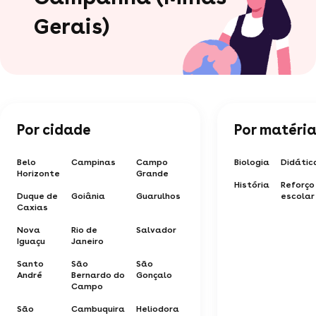
Gerais)
Por cidade
Por matéri
Belo
Campinas
Campo
Biologia
Didátic
Horizonte
Grande
História
Reforço
Duque de
Goiânia
Guarulhos
escolar
Caxias
Nova
Rio de
Salvador
Iguaçu
Janeiro
Santo
São
São
André
Bernardo do
Gonçalo
Campo
São
Cambuquira
Heliodora