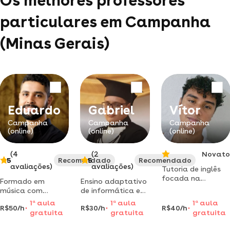
Os melhores professores
particulares em Campanha
(Minas Gerais)
Eduardo
Gabriel
Vítor
Campanha
Campanha
Campanha
(online)
(online)
(online)
(4
(2
Novato
5
Recomendado
5
Recomendado
avaliações)
avaliações)
Tutoria de inglês
focada na
Formado em
Ensino adaptativo
conversação e
música com
de informática e
prática guiada de
especialização em
reforço escolar
1
a
aula
1
a
aula
1
a
aula
escuta ativa e
R$50/h
R$30/h
R$40/h
canto pela
(básico ao
gratuita
gratuita
gratuita
leitura.
universidade
avançado) e
unincor/mg. atua
pacote office (em