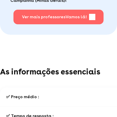
Campanha (Minas Gerais)!
Para saber + acesse nossa página de perguntas
mais frequentes
.
Ver mais professores
Vamos lá!
As informações essenciais
✅ Preço médio :
✅ Tempo de resposta :