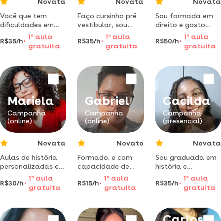
Novata
Novata
Novata
Você que tem
Faço cursinho pré
Sou formada em
dificuldades em
vestibular, sou
direito e gosto
humanas, pode
formada no ensino
muito de
1
a
aula
1
a
aula
1
a
aula
R$35/h
R$35/h
R$50/h
ficar tranquilo.
médio, auxílio nas
português, poderei
gratuita
gratuita
gratuita
estou aqui para te
lições de biologia e
auxiliar no que for
ajudar! me chamo
química.
necessário
lara, sou
licenciada em
história pela uemg
e pós-graduada
Mariela
Gabriel
Cacilda
em ensino digital
Campanha
Campanha
Campanha
pela ufms. dou
(online)
(online)
(presencial)
aulas online
Novata
Novato
Novata
Aulas de história
Formado. e com
Sou graduada em
personalizadas e
capacidade de
história e
dinâmicas.
ensinar todas as
pedagogia .
1
a
aula
1
a
aula
1
a
aula
R$30/h
R$15/h
R$35/h
aprenda história
matérias exceto
trabalho de forma
gratuita
gratuita
gratuita
de forma
português desde o
lúdica e criativa!
descontraída e
ensino básico até
interessante. sou
o médio.
Carlos
graduanda em