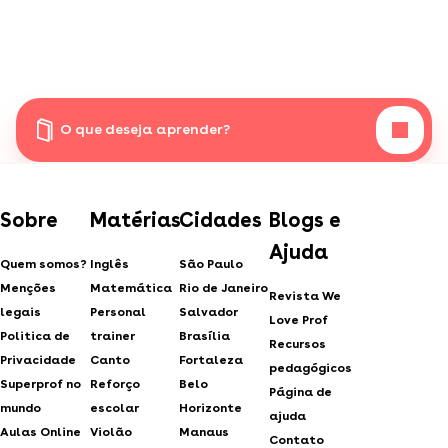
O que deseja aprender?
Sobre
Matérias
Cidades
Blogs e
Ajuda
Quem somos?
Inglês
São Paulo
Menções
Matemática
Rio de Janeiro
Revista We
legais
Personal
Salvador
Love Prof
Politica de
trainer
Brasília
Recursos
Privacidade
Canto
Fortaleza
pedagógicos
Superprof no
Reforço
Belo
Página de
mundo
escolar
Horizonte
ajuda
Aulas Online
Violão
Manaus
Contato