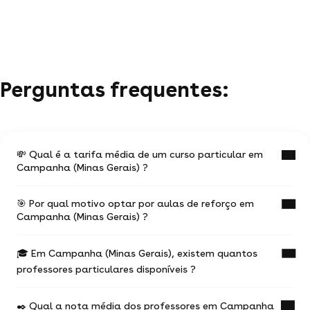
Perguntas frequentes:
💸 Qual é a tarifa média de um curso particular em
Campanha (Minas Gerais) ?
🎯 Por qual motivo optar por aulas de reforço em
O valor médio de uma aula particular
Campanha (Minas Gerais) ?
em Campanha (Minas Gerais) é de R$ 42.
🎓 Em Campanha (Minas Gerais), existem quantos
Ter aulas com um professor experiente na
Esses valores podem variar de acordo com
professores particulares disponíveis ?
temática desejada vai te ajudar a progredir mais
rapidamente.
a experiência do professor,
o local do curso (online ou a domicílio) e a
✒️ Qual a nota média dos professores em Campanha
35 profes particulares propõem seus serviços.