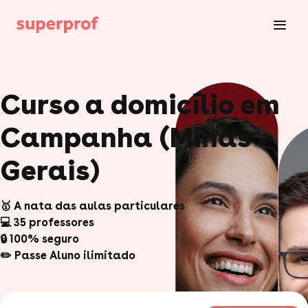
Curso a domicílio em
Campanha (Minas
Gerais)
🥇 A nata das aulas particulares
💻 35 professores
🔒 100% seguro
✏️ Passe Aluno ilimitado