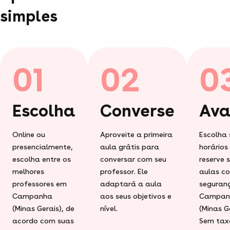
simples
01
02
0
Escolha
Converse
Ava
Online ou
Aproveite a primeira
Escolha 
presencialmente,
aula grátis para
horários
escolha entre os
conversar com seu
reserve 
melhores
professor. Ele
aulas c
professores em
adaptará a aula
seguran
Campanha
aos seus objetivos e
Campan
(Minas Gerais), de
nível.
(Minas Ge
acordo com suas
Sem tax