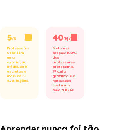
5
40
/5
R$/h
Professores
Melhores
Star com
preços: 100%
uma
dos
avaliação
professores
média de 5
oferecem a
estrelas e
1ª aula
mais de 6
gratuita
e a
avaliações.
hora/aula
custa em
média R$40
Aprender nunca foi tão