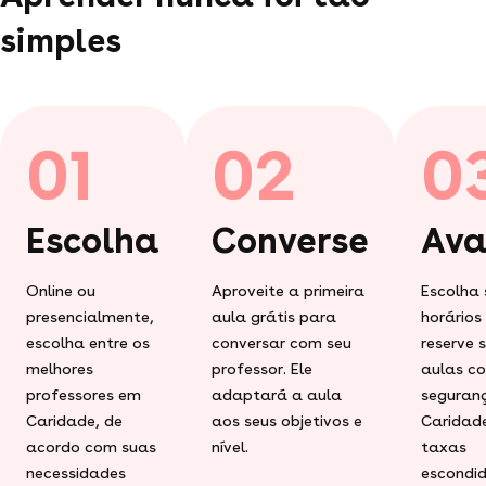
simples
01
02
0
Escolha
Converse
Ava
Online ou
Aproveite a primeira
Escolha 
presencialmente,
aula grátis para
horários
escolha entre os
conversar com seu
reserve 
melhores
professor. Ele
aulas c
professores em
adaptará a aula
seguran
Caridade, de
aos seus objetivos e
Caridad
acordo com suas
nível.
taxas
necessidades
escondid