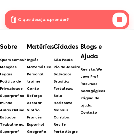
O que deseja aprender?
Sobre
Matérias
Cidades
Blogs e
Ajuda
Quem somos?
Inglês
São Paulo
Menções
Matemática
Rio de Janeiro
Revista We
legais
Personal
Salvador
Love Prof
Politica de
trainer
Brasília
Recursos
Privacidade
Canto
Fortaleza
pedagógicos
Superprof no
Reforço
Belo
Página de
mundo
escolar
Horizonte
ajuda
Aulas Online
Violão
Manaus
Contato
Estados
Francês
Curitiba
Trabalhe na
Espanhol
Recife
Superprof
Geografia
Porto Alegre