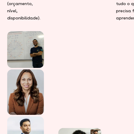
(orçamento,
tudo o q
nível,
precisa 
disponibilidade).
aprender