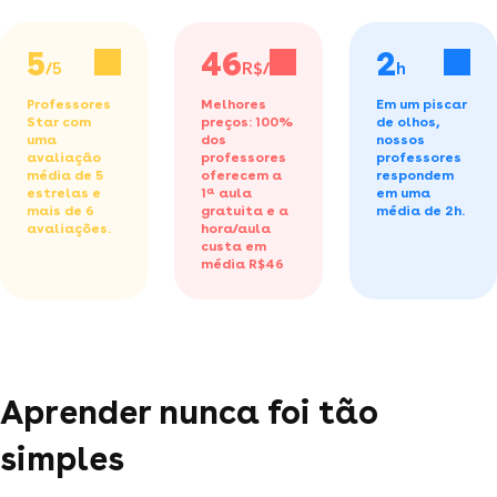
5
46
2
/5
R$/h
h
Professores
Melhores
Em um piscar
Star com
preços: 100%
de olhos,
uma
dos
nossos
avaliação
professores
professores
média de 5
oferecem a
respondem
estrelas e
1ª aula
em uma
mais de 6
gratuita
e a
média de 2h.
avaliações.
hora/aula
custa em
média R$46
Aprender nunca foi tão
simples