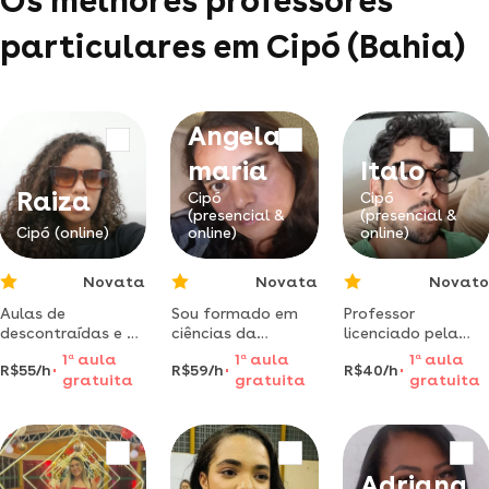
Os melhores professores
particulares em Cipó (Bahia)
Angela
maria
Italo
Raiza
Cipó
Cipó
(presencial &
(presencial &
Cipó (online)
online)
online)
Novata
Novata
Novato
Aulas de
Sou formado em
Professor
descontraídas e de
ciências da
licenciado pela
reforço para quem
computação pela
universidade
1
a
aula
1
a
aula
1
a
aula
R$55/h
R$59/h
R$40/h
tem dificuldade
pitágoras
federal da bahia -
gratuita
gratuita
gratuita
em matérias de
mg,estou
ufba, graduado
exatas, tipo:
disponível para
em ciências
química.
dar aula de
naturais.
calculo.
Adriana