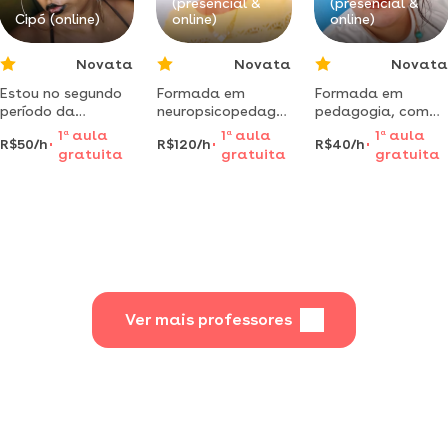
(presencial &
(presencial &
Cipó (online)
online)
online)
Novata
Novata
Novata
Estou no segundo
Formada em
Formada em
período da
neuropsicopedagogia
pedagogia, com
faculdade de
e aplicadora aba
pós-graduação
1
a
aula
1
a
aula
1
a
aula
R$50/h
R$120/h
R$40/h
ciências
para autismo.
em alfabetização
gratuita
gratuita
gratuita
biológicas, decidi
aulas utilizando de
e letramento.
ensinar pra poder
intervenção e
alfabetização de
ter uma renda e
método aba.
forma divertida e
continuar
invista no
eficaz.
pagando a
desenvolvimento
faculdade
de seu filho
autista. gratidão!
Ver mais professores