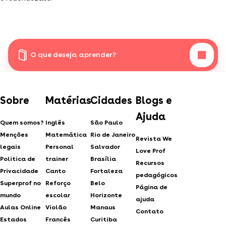
O que deseja aprender?
Sobre
Matérias
Cidades
Blogs e
Ajuda
Quem somos?
Inglês
São Paulo
Menções
Matemática
Rio de Janeiro
Revista We
legais
Personal
Salvador
Love Prof
Politica de
trainer
Brasília
Recursos
Privacidade
Canto
Fortaleza
pedagógicos
Superprof no
Reforço
Belo
Página de
mundo
escolar
Horizonte
ajuda
Aulas Online
Violão
Manaus
Contato
Estados
Francês
Curitiba