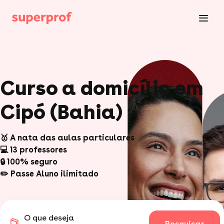
Curso a domicílio em
Cipó (Bahia)
🥇 A nata das aulas particulares
💻 13 professores
🔒 100% seguro
✏️ Passe Aluno ilimitado
O que deseja
Pesquisar