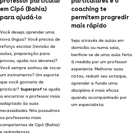
professor particular
particulares e o
em Cipó (Bahia)
coaching te
para ajudá-lo
permitem progredir
mais rápido
Você deseja aprender uma
nova língua? Você precisa de
Seja através de aulas em
reforço escolar (revisão de
domicílio ou numa sala,
aulas, preparação para
benficie-se de uma aula feita
provas, ajuda nos deveres)?
à medida por um professor
Você sempre sonhou de tocar
experiente. Melhorar suas
um instrumento? Um esporte
notas, reduzir seu sotaque,
que você gostaria de
aprender a fundo uma
praticar?
Superprof
te ajuda
disciplina é mais eficaz
a encontrar o professor mais
quando acompanhado por
adaptado às suas
um especialista.
necessidades. Nós possuímos
os professores mais
competentes de Cipó (Bahia)
e redondezass.