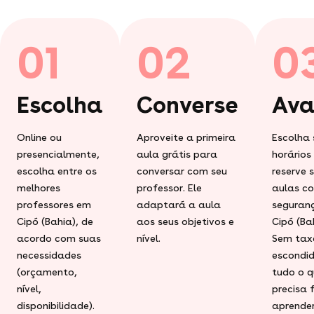
01
02
0
Escolha
Converse
Ava
Online ou
Aproveite a primeira
Escolha 
presencialmente,
aula grátis para
horários
escolha entre os
conversar com seu
reserve 
melhores
professor. Ele
aulas c
professores em
adaptará a aula
seguran
Cipó (Bahia), de
aos seus objetivos e
Cipó (Ba
acordo com suas
nível.
Sem tax
necessidades
escondid
(orçamento,
tudo o q
nível,
precisa 
disponibilidade).
aprender