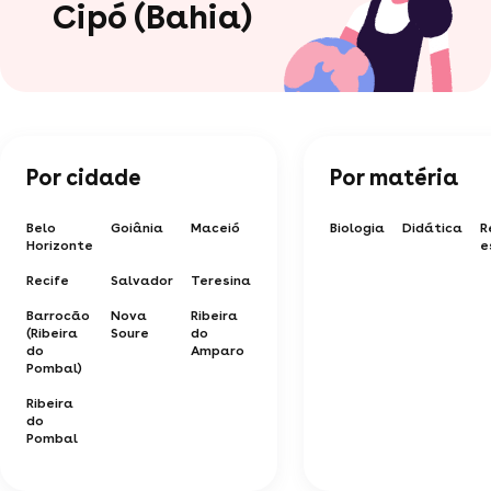
Cipó (Bahia)
Por cidade
Por matéria
Belo
Goiânia
Maceió
Biologia
Didática
R
Horizonte
e
Recife
Salvador
Teresina
Barrocão
Nova
Ribeira
(Ribeira
Soure
do
do
Amparo
Pombal)
Ribeira
do
Pombal