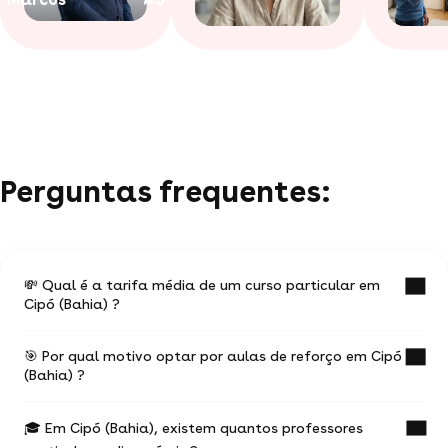
Perguntas frequentes:
💸 Qual é a tarifa média de um curso particular em
Cipó (Bahia) ?
🎯 Por qual motivo optar por aulas de reforço em Cipó
O valor médio de uma aula particular em Cipó
(Bahia) ?
(Bahia) é de R$ 46.
🎓 Em Cipó (Bahia), existem quantos professores
Ter aulas com um professor experiente na
Esses valores podem variar de acordo com