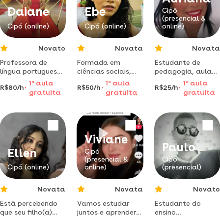
Daiane
Ebe
Cipó
(presencial &
Cipó (online)
Cipó (online)
online)
Novato
Novata
Novata
Professora de
Formada em
Estudante de
língua portuguesa
ciências sociais,
pedagogia, aulas
apaixonada pela
escritora e
de reforço escolar
1
a
aula
1
a
aula
1
a
aula
R$80/h
R$50/h
R$25/h
educação. reforço
professora de uma
com explicações
gratuita
gratuita
gratuita
escolar, redação,
ong para crianças
simples, apoio nas
gramática e
em vulnerabilidade
dificuldades e foco
interpretação de
social.
no
textos com
desenvolvimento
atendimento
do aluno.
Viviane
personalizado.
Paulo
Ellen
Cipó
(presencial &
Cipó
Cipó (online)
online)
(presencial)
Novata
Novata
Novato
Está percebendo
Vamos estudar
Estudante do
que seu filho(a)
juntos e aprender
ensino