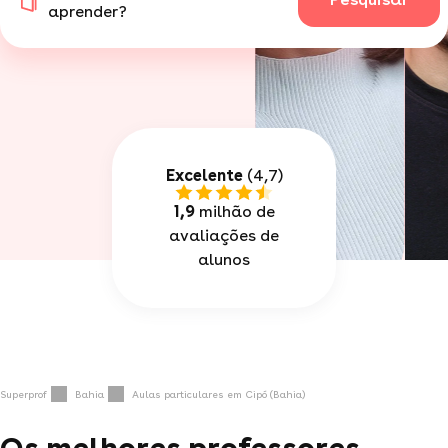
aprender?
Excelente
(4,7)
1,9
milhão de
avaliações de
alunos
Superprof
Bahia
Aulas particulares em Cipó (Bahia)