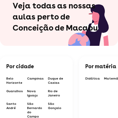
Veja todas as nossas
aulas perto de
Conceição de Macabu
Por cidade
Por matéria
Belo
Campinas
Duque de
Didática
Matemá
Horizonte
Caxias
Guarulhos
Nova
Rio de
Iguaçu
Janeiro
Santo
São
São
André
Bernardo
Gonçalo
do
Campo