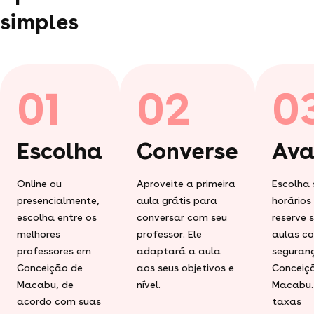
simples
01
02
0
Escolha
Converse
Ava
Online ou
Aproveite a primeira
Escolha 
presencialmente,
aula grátis para
horários
escolha entre os
conversar com seu
reserve 
melhores
professor. Ele
aulas c
professores em
adaptará a aula
seguran
Conceição de
aos seus objetivos e
Conceiç
Macabu, de
nível.
Macabu.
acordo com suas
taxas