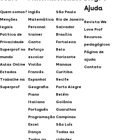
Ajuda
Quem somos?
Inglês
São Paulo
Menções
Matemática
Rio de Janeiro
Revista We
legais
Personal
Salvador
Love Prof
Politica de
trainer
Brasília
Recursos
Privacidade
Canto
Fortaleza
pedagógicos
Superprof no
Reforço
Belo
Página de
mundo
escolar
Horizonte
ajuda
Aulas Online
Violão
Manaus
Contato
Estados
Francês
Curitiba
Trabalhe na
Espanhol
Recife
Superprof
Geografia
Porto Alegre
Piano
Belém
Italiano
Goiânia
Português
Guarulhos
Programação
Campinas
Excel
São Luís
Dança
Todas as
Todos as
cidades