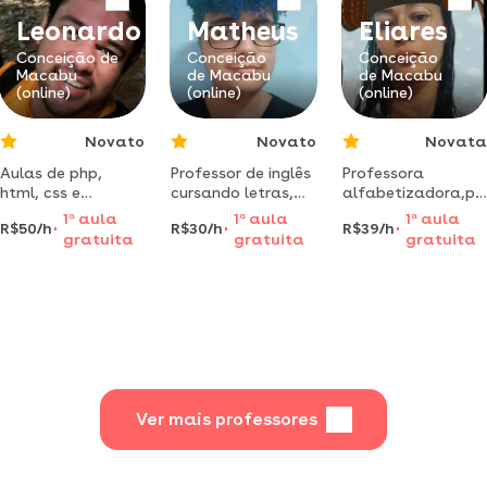
alunos do ensino
Leonardo
Matheus
Eliares
fundamental/médi
Conceição de
Conceição
Conceição
Macabu
de Macabu
de Macabu
(online)
(online)
(online)
Novato
Novato
Novata
Aulas de php,
Professor de inglês
Professora
html, css e
cursando letras,
alfabetizadora,p
javascript para
com experiências
formanda em
1
a
aula
1
a
aula
1
a
aula
R$50/h
R$30/h
R$39/h
aprender a
com estrangeiros e
psicopedagogia
gratuita
gratuita
gratuita
programar do jeito
metodologia
clínica e
certo!
adaptavel
institucional
especializada em
alfabetização de
crianças e adultos.
Ver mais professores