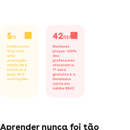
5
42
/5
R$/h
Professores
Melhores
Star com
preços: 100%
uma
dos
avaliação
professores
média de 5
oferecem a
estrelas e
1ª aula
mais de 6
gratuita
e a
avaliações.
hora/aula
custa em
média R$42
Aprender nunca foi tão