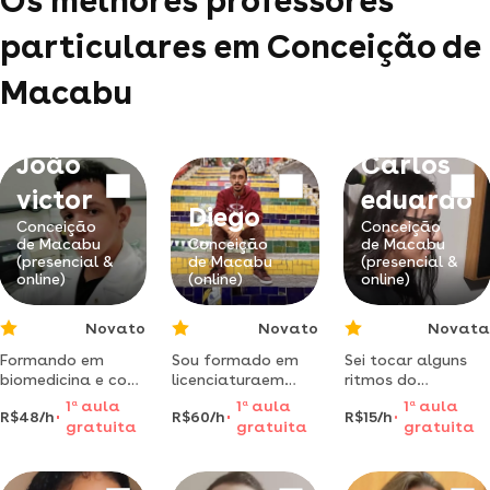
Os melhores professores
particulares em Conceição de
Macabu
João
Carlos
victor
eduardo
Diego
Conceição
Conceição
de Macabu
Conceição
de Macabu
(presencial &
de Macabu
(presencial &
online)
(online)
online)
Novato
Novato
Novata
Formando em
Sou formado em
Sei tocar alguns
biomedicina e com
licenciaturaem
ritmos do
experiência na
física pela uenf e
rock/metal e com
1
a
aula
1
a
aula
1
a
aula
R$48/h
R$60/h
R$15/h
área,
estou me
certeza posso lhe
gratuita
gratuita
gratuita
conhecimento de
formando em
ensinar
ciencias biológicas
matemática,
busco sempre