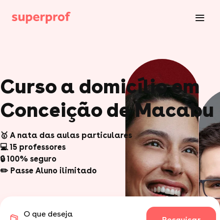
Curso a domicílio em
Conceição de Macabu
🥇 A nata das aulas particulares
💻 15 professores
🔒 100% seguro
✏️ Passe Aluno ilimitado
O que deseja
Pesquisar