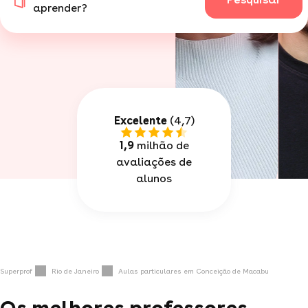
aprender?
Excelente
(4,7)
1,9
milhão de
avaliações de
alunos
Superprof
Rio de Janeiro
Aulas particulares em Conceição de Macabu