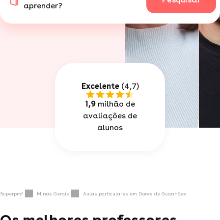
aprender?
Excelente
(4,7)
1,9
milhão de
avaliações de
alunos
Superprof
Minas Gerais
Aulas particulares em Dores de Guanhães