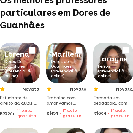
Os melhores professores
particulares em Dores de
Guanhães
Lorena
Marileni
Lorayne
Dores De
Dores de
Guanhaes
Guanhães
Ferros
(presencial &
(presencial &
(presencial &
online)
online)
online)
Novata
Novato
Novata
Estudante de
Trabalho com
Formada em
direito dá aulas de
amor vamos
pedagogia, com
português,
juntos mudar o
experiencia em
1
a
aula
1
a
aula
1
a
aula
R$30/h
R$15/h
R$50/h
redação e
mundo,sejamos a
sala de aula.
gratuita
gratuita
gratuita
humanas para
mão que acolhe.
professora de
ensino
reforço escolar
fundamental,
oferece aulas de