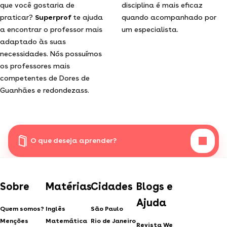
que você gostaria de
disciplina é mais eficaz
praticar?
Superprof
te ajuda
quando acompanhado por
a encontrar o professor mais
um especialista.
adaptado às suas
necessidades. Nós possuímos
os professores mais
competentes de Dores de
Guanhães e redondezass.
O que deseja aprender?
Sobre
Matérias
Cidades
Blogs e
Ajuda
Quem somos?
Inglês
São Paulo
Menções
Matemática
Rio de Janeiro
Revista We