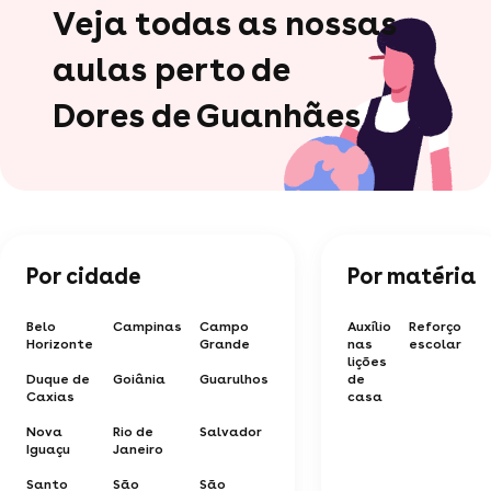
Veja todas as nossas
aulas perto de
Dores de Guanhães
Por cidade
Por matéria
Belo
Campinas
Campo
Auxílio
Reforço
Horizonte
Grande
nas
escolar
lições
Duque de
Goiânia
Guarulhos
de
Caxias
casa
Nova
Rio de
Salvador
Iguaçu
Janeiro
Santo
São
São