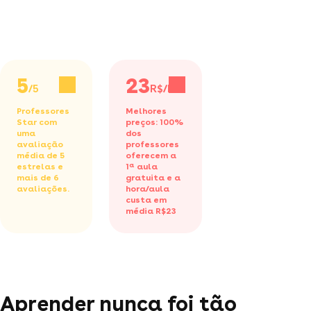
5
23
/5
R$/h
Professores
Melhores
Star com
preços: 100%
uma
dos
avaliação
professores
média de 5
oferecem a
estrelas e
1ª aula
mais de 6
gratuita
e a
avaliações.
hora/aula
custa em
média R$23
Aprender nunca foi tão