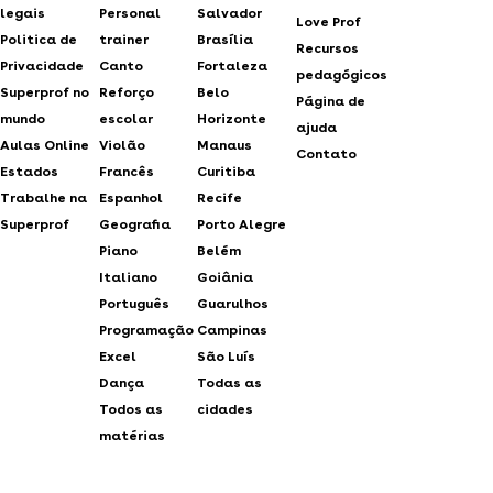
legais
Personal
Salvador
Love Prof
Politica de
trainer
Brasília
Recursos
Privacidade
Canto
Fortaleza
pedagógicos
Superprof no
Reforço
Belo
Página de
mundo
escolar
Horizonte
ajuda
Aulas Online
Violão
Manaus
Contato
Estados
Francês
Curitiba
Trabalhe na
Espanhol
Recife
Superprof
Geografia
Porto Alegre
Piano
Belém
Italiano
Goiânia
Português
Guarulhos
Programação
Campinas
Excel
São Luís
Dança
Todas as
Todos as
cidades
matérias