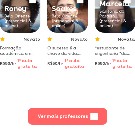
Marcela
desenvolvimento
Roney
Soares
das pessoas e
Santana do
contribua para
Belo Oriente
Belo Oriente
Paraíso
(presencial &
(presencial &
(presencial &
online)
online)
online)
Novato
Novato
Novata
Formação
O sucesso é a
*estudante de
acadêmica em
chave da vida.
engenharia *da
linguística,
venha realizar o
aula de conteúdos
1
a
aula
1
a
aula
1
a
aula
R$50/h
R$50/h
R$50/h
experiência em
seu sonho com as
do ensino
gratuita
gratuita
gratuita
país anglófono
melhores
fundamental ao
com certificado de
oportunidades da
ensino médio
inglês avançado
sua vida
(austrália). vasto
conhecimento da
fonética e
variação de
sotaques do inglês.
Ver mais professores