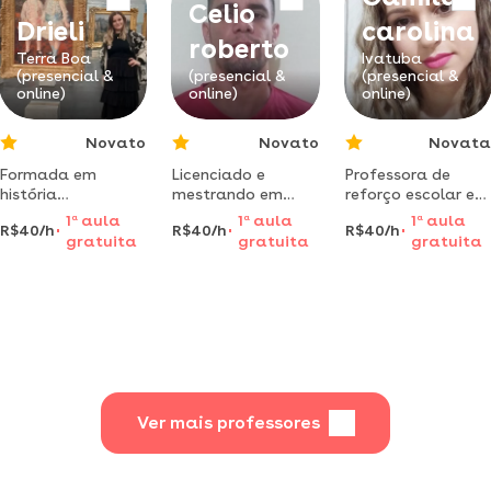
Celio
literatura e
Drieli
carolina
produção textual
roberto
preparando para
Terra Boa
Ivatuba
(presencial &
(presencial &
(presencial &
vestibulares e
online)
online)
online)
enem
considerando as
dificuldades
Novato
Novato
Novata
Formada em
Licenciado e
Professora de
história
mestrando em
reforço escolar e
(universidade
história dá aulas
alfabetizaçãpo.
1
a
aula
1
a
aula
1
a
aula
R$40/h
R$40/h
R$40/h
estadual do
para preparação
ministro aulas
gratuita
gratuita
gratuita
paraná - unespar),
de concurso e
nesse segmento há
mestrado em
vestibular
mais de 10 anos.
história pública
foco em
(unespar),
simplicidade.apren
especialista em
não precisa ser
educação no
difíci
campo (faveni) e
doutoranda em
educação
Ver mais professores
(universidade
estadual de m