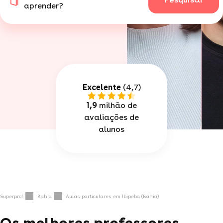
aprender?
Excelente
(4,7)
1,9
milhão de
avaliações de
alunos
Superprof
Bahia
Aulas particulares em Ibipeba (Bahia)