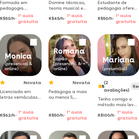
Formada em
Domine técnicas,
Estudante de
pedagogia.
teoria musical e
pedagogia oferece
trabalho com
toque suas
reforço escolar
1
a
aula
1
a
aula
1
a
aula
R$50/h
R$45/h
R$50/h
educação infantil
músicas favoritas
personalizado
gratuita
gratuita
gratuita
2 ano
com um método
para crianças com
fundamental
personalizado!
foco na
trabalho faz 5
aulas didáticas do
aprendizagem.
anos naárea
zero ao
intermediário. 12
Romana
anos formando
Monica
Mariana
alunos confiantes
Lapão
(presencial &
(presencial &
e versáteis.
online)
online)
(presencial)
Novata
Novata
(2
5
Re
avaliações)
Licenciada em
Pedagoga a mais
letras vernáculas e
ou menos 5,
Tenho comigo o
literatura
atualmente auto
método mais leve
brasileira, pela
na área da
e eficaz, em torna-
1
a
aula
1
a
aula
1
a
aula
univeraidade do
educação infantil,
R$62/h
R$50/h
R$100/h
se mais fácil em
gratuita
gratuita
gratuita
estado da bahia -
porém adora o
aprender!
uneb.
reforço escolar,
auxílio em
trabalhos