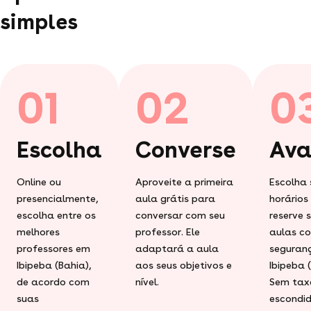
simples
01
02
0
Escolha
Converse
Ava
Online ou
Aproveite a primeira
Escolha 
presencialmente,
aula grátis para
horários
escolha entre os
conversar com seu
reserve 
melhores
professor. Ele
aulas c
professores em
adaptará a aula
seguran
Ibipeba (Bahia),
aos seus objetivos e
Ibipeba 
de acordo com
nível.
Sem tax
suas
escondid