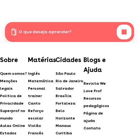
O que deseja aprender?
Sobre
Matérias
Cidades
Blogs e
Ajuda
Quem somos?
Inglês
São Paulo
Menções
Matemática
Rio de Janeiro
Revista We
legais
Personal
Salvador
Love Prof
Politica de
trainer
Brasília
Recursos
Privacidade
Canto
Fortaleza
pedagógicos
Superprof no
Reforço
Belo
Página de
mundo
escolar
Horizonte
ajuda
Aulas Online
Violão
Manaus
Contato
Estados
Francês
Curitiba