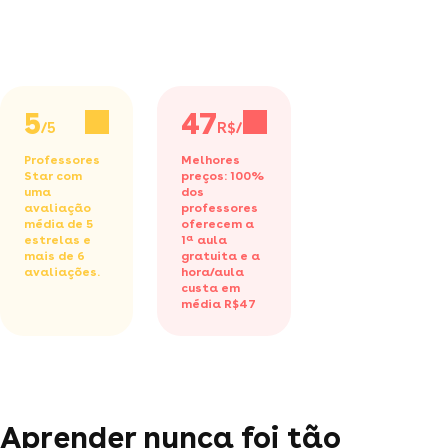
5
47
/5
R$/h
Professores
Melhores
Star com
preços: 100%
uma
dos
avaliação
professores
média de 5
oferecem a
estrelas e
1ª aula
mais de 6
gratuita
e a
avaliações.
hora/aula
custa em
média R$47
Aprender nunca foi tão