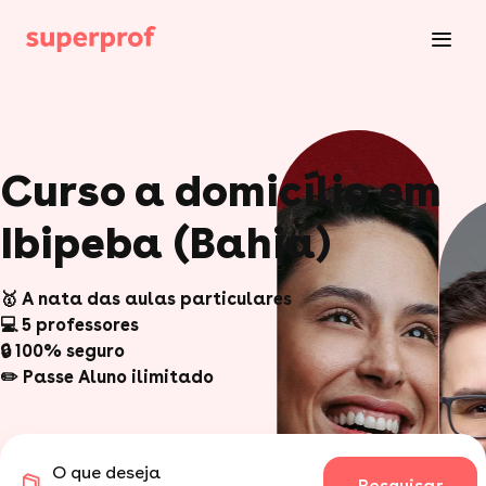
Curso a domicílio em
Ibipeba (Bahia)
🥇 A nata das aulas particulares
💻 5 professores
🔒 100% seguro
✏️ Passe Aluno ilimitado
O que deseja
Pesquisar