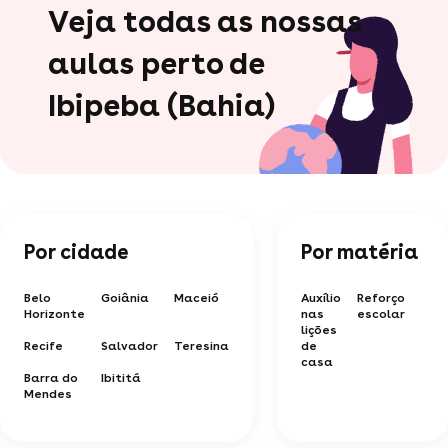
Veja todas as nossas
aulas perto de
Ibipeba (Bahia)
Por cidade
Por matéria
Belo
Goiânia
Maceió
Auxílio
Reforço
Horizonte
nas
escolar
lições
Recife
Salvador
Teresina
de
casa
Barra do
Ibititá
Mendes