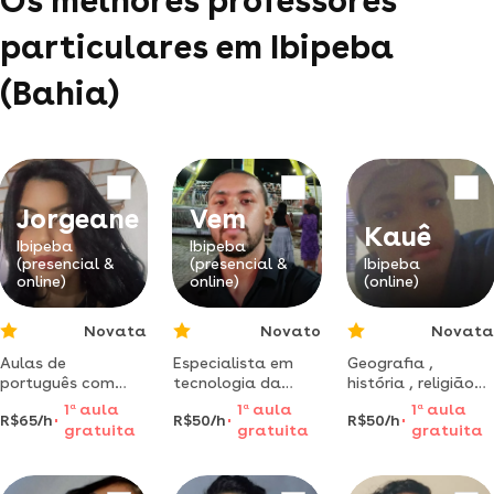
Os melhores professores
particulares em Ibipeba
(Bahia)
Jorgeane
Vem
Kauê
Ibipeba
Ibipeba
(presencial &
(presencial &
Ibipeba
online)
online)
(online)
Novata
Novato
Novata
Aulas de
Especialista em
Geografia ,
português com
tecnologia da
história , religião
foco em leitura,
segurança oferece
aulas totalmente
1
a
aula
1
a
aula
1
a
aula
R$65/h
R$50/h
R$50/h
compreensão de
treinamento
online para todos
gratuita
gratuita
gratuita
texto e produção
prático para quem
é aqui clique para
escrita
deseja atuar no
saber mais
mercado com