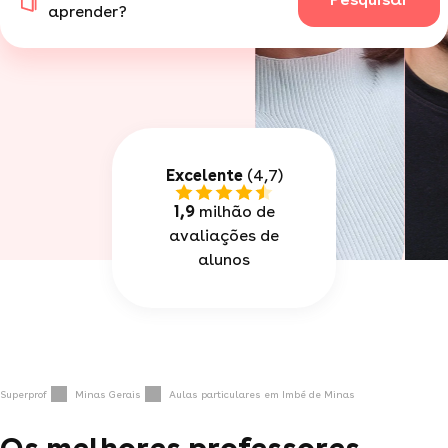
aprender?
Excelente
(4,7)
1,9
milhão de
avaliações de
alunos
Superprof
Minas Gerais
Aulas particulares em Imbé de Minas