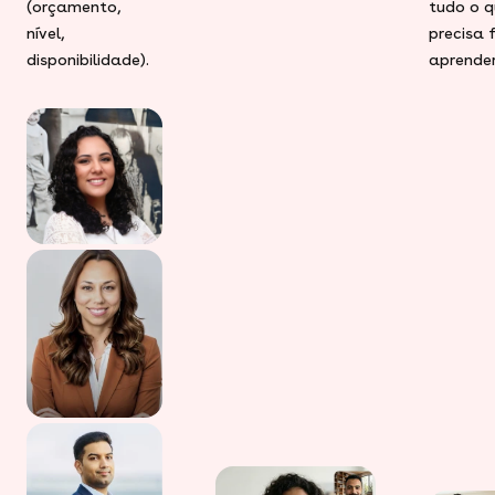
(orçamento,
tudo o q
nível,
precisa 
disponibilidade).
aprender