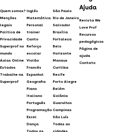
Ajuda
Quem somos?
Inglês
São Paulo
Menções
Matemática
Rio de Janeiro
Revista We
legais
Personal
Salvador
Love Prof
Politica de
trainer
Brasília
Recursos
Privacidade
Canto
Fortaleza
pedagógicos
Superprof no
Reforço
Belo
Página de
mundo
escolar
Horizonte
ajuda
Aulas Online
Violão
Manaus
Contato
Estados
Francês
Curitiba
Trabalhe na
Espanhol
Recife
Superprof
Geografia
Porto Alegre
Piano
Belém
Italiano
Goiânia
Português
Guarulhos
Programação
Campinas
Excel
São Luís
Dança
Todas as
Todos as
cidades