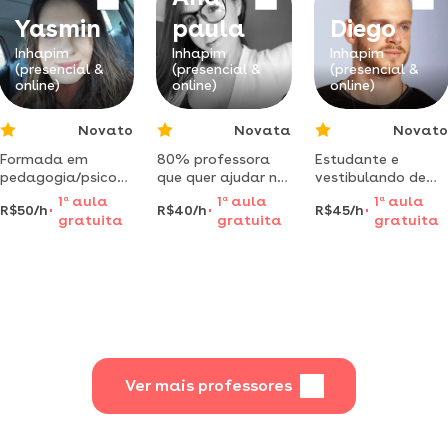
desde 2011pós-
Yasmin
paula
Diego
graduada em aee
atendimento
Inhapim
Inhapim
Inhapim
educacional es
(presencial &
(presencial &
(presencial &
online)
online)
online)
Novato
Novata
Novato
Formada em
80% professora
Estudante e
pedagogia/psicopedagogia
que quer ajudar na
vestibulando de
pela
sua melhor versão
medicina, com
1
a
aula
1
a
aula
1
a
aula
R$50/h
R$40/h
R$45/h
unip.atendimento
e educação de
ótima didática e
gratuita
gratuita
gratuita
personalizado e
qualidade
conhecimento em
dinâmico,
variadas áreas
experiência com
educacionais
dificuldades de
aprendizagem.
Ver mais professores