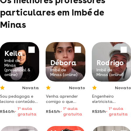
Os melhores professores
particulares em Imbé de
Minas
Keila
Imbé de
Débora
Rodrigo
Minas
(presencial &
Imbé de
Imbé de
online)
Minas (online)
Minas (online)
Novata
Novato
Novato
Sou pedagoga e
Venha aprender
Engenheiro
leciono conteúdos
comigo o que
eletricista
relacionados a
nunca te
formado nas
1
a
aula
1
a
aula
1
a
aula
R$40/h
R$45/h
R$35/h
pedagogia,
ensinaram, aqui é
faculdades das
gratuita
gratuita
gratuita
história e filosofia
ensinode verdade!
redes doctum,
Clara
de forma
focados nas áreas
personalizada
de exatas.