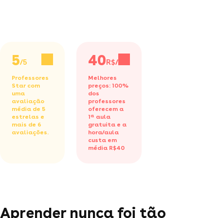
5
40
/5
R$/h
Professores
Melhores
Star com
preços: 100%
uma
dos
avaliação
professores
média de 5
oferecem a
estrelas e
1ª aula
mais de 6
gratuita
e a
avaliações.
hora/aula
custa em
média R$40
Aprender nunca foi tão