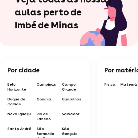
aulas perto de
Imbé de Minas
Por cidade
Por matéri
Belo
Campinas
Campo
Física
Matemát
Horizonte
Grande
Duque de
Goiânia
Guarulhos
Caxias
Nova Iguaçu
Rio de
Salvador
Janeiro
Santo André
São
São
Bernardo
Gonçalo