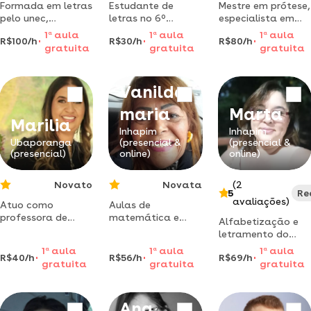
Formada em letras
Estudante de
Mestre em prótese,
pelo unec,
letras no 6º
especialista em
professora
período do curso,
implantes e
1
a
aula
1
a
aula
1
a
aula
R$100/h
R$30/h
R$80/h
especialista em
com cat,
prótese, professor
gratuita
gratuita
gratuita
redacção para o
habilitada para
de especialização
enem.
dar aulas.
e atuante em
reabilitação
Vanilda
estética anterior.
aulas objetivas e
maria
Marta
clínicas para
Marilia
graduação e
Inhapim
Inhapim
Ubaporanga
(presencial &
(presencial &
aperfeiçoamento
(presencial)
online)
online)
profissiona
Novato
Novata
(2
5
Re
avaliações)
Atuo como
Aulas de
professora de
matemática e
Alfabetização e
alfabetização a 8
ciências
letramento do
anos, ensinando de
fundamental
ensino
1
a
aula
1
a
aula
1
a
aula
forma lúdica a
(40,00 por aula)
R$40/h
R$56/h
R$69/h
fundamental e
gratuita
gratuita
gratuita
leitura. sou
fisica e química (
adultos com aulas
formada pelo
50,00 por aula)
dinâmica para
centro universitário
crianças e jovens
Ana
de caratinga -unec
especiais.