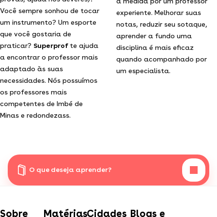
à medida por um professor
Você sempre sonhou de tocar
experiente. Melhorar suas
um instrumento? Um esporte
notas, reduzir seu sotaque,
que você gostaria de
aprender a fundo uma
praticar?
Superprof
te ajuda
disciplina é mais eficaz
a encontrar o professor mais
quando acompanhado por
adaptado às suas
um especialista.
necessidades. Nós possuímos
os professores mais
competentes de Imbé de
Minas e redondezass.
O que deseja aprender?
Sobre
Matérias
Cidades
Blogs e