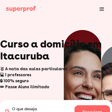
Curso a domicílio em
Itacuruba
🥇 A nata das aulas particulares
💻 1 professores
🔒 100% seguro
✏️ Passe Aluno ilimitado
O que deseja
Pesquisar