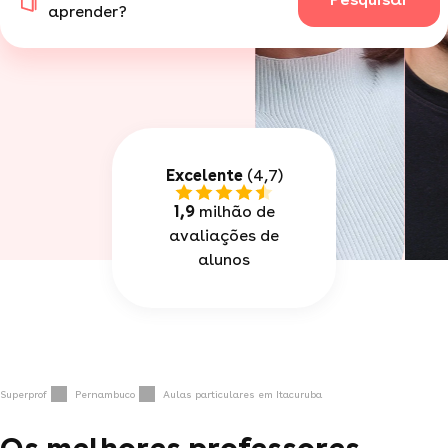
aprender?
Excelente
(4,7)
1,9
milhão de
avaliações de
alunos
Superprof
Pernambuco
Aulas particulares em Itacuruba