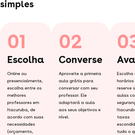
simples
01
02
0
Escolha
Converse
Ava
Online ou
Aproveite a primeira
Escolha 
presencialmente,
aula grátis para
horários
escolha entre os
conversar com seu
reserve 
melhores
professor. Ele
aulas c
professores em
adaptará a aula
seguran
Itacuruba, de
aos seus objetivos e
Itacurub
acordo com suas
nível.
taxas
necessidades
escondid
(orçamento,
tudo o q