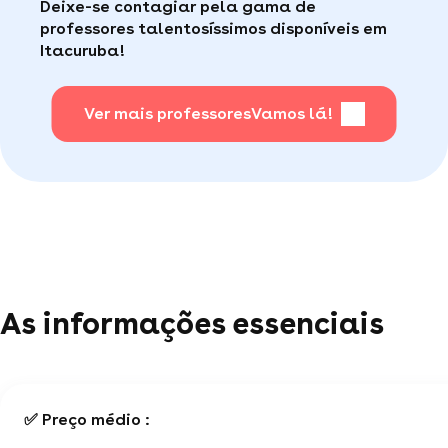
Deixe-se contagiar pela gama de
consumidor de qualidade disponível para te ajudar
Faça sua busca, com apena um clique, é muito
professores talentosíssimos disponíveis em
(por telefone e e-mail, 5J/7).
fácil
.
Itacuruba!
Para saber + acesse nossa página de perguntas
mais frequentes
Ver mais professores
.
Vamos lá!
As informações essenciais
✅ Preço médio :