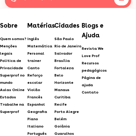
Sobre
Matérias
Cidades
Blogs e
Ajuda
Quem somos?
Inglês
São Paulo
Menções
Matemática
Rio de Janeiro
Revista We
legais
Personal
Salvador
Love Prof
Politica de
trainer
Brasília
Recursos
Privacidade
Canto
Fortaleza
pedagógicos
Superprof no
Reforço
Belo
Página de
mundo
escolar
Horizonte
ajuda
Aulas Online
Violão
Manaus
Contato
Estados
Francês
Curitiba
Trabalhe na
Espanhol
Recife
Superprof
Geografia
Porto Alegre
Piano
Belém
Italiano
Goiânia
Português
Guarulhos