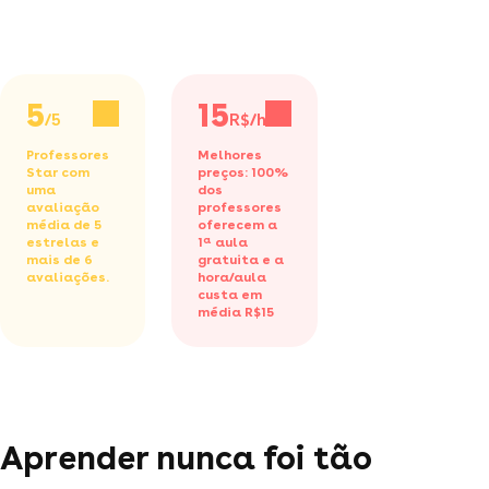
5
15
/5
R$/h
Professores
Melhores
Star com
preços: 100%
uma
dos
avaliação
professores
média de 5
oferecem a
estrelas e
1ª aula
mais de 6
gratuita
e a
avaliações.
hora/aula
custa em
média R$15
Aprender nunca foi tão