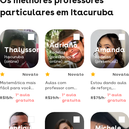
Os melhores professores
particulares em Itacuruba
Adriano
Thalysson
Amanda
Rodelas
Itacuruba
(presencial &
Rodelas
(online)
online)
(presencial)
Novato
Novato
Novata
Matemática mais
Aulas com
Estou dando aula
fácil para você
professor com
de reforço,
,aula de reforço
licenciatura plena
pegando do 1°
1
a
aula
1
a
aula
1
a
aula
R$15/h
R$39/h
R$75/h
para não se perde.
em química, pós
série a 6° série
gratuita
gratuita
gratuita
graduando em
ensino de ciências
e pós graduando
em direito de
povos e
Henrique
Michele