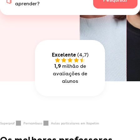
aprender?
Excelente
(4,7)
1,9
milhão de
avaliações de
alunos
Superprof
Pernambuco
Aulas particulares em Itapetim