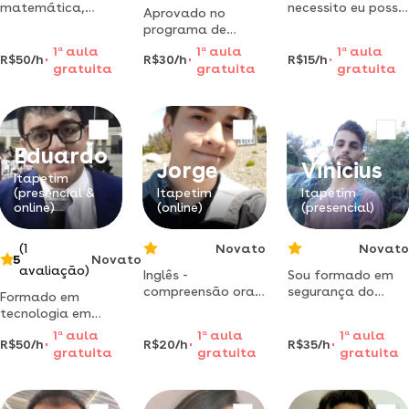
matemática,
necessito eu posso
Aprovado no
química, física,
dar aulas por
programa de
matemática
favor sou
intercâmbio jovens
1
a
aula
1
a
aula
1
a
aula
financeira e
excelente nas
R$50/h
R$30/h
R$15/h
embaixadores dos
gratuita
gratuita
gratuita
informática. faço
matérias
estados unidos da
listas, provas,
américa, oferecido
trabalhos e tcc
pela própria
com qualidade
embaixada.
Eduardo
Jorge
Vinicius
Itapetim
(presencial &
Itapetim
Itapetim
online)
(online)
(presencial)
(1
Novato
Novato
5
Novato
avaliação)
Inglês -
Sou formado em
compreensão oral
segurança do
Formado em
e escrita,
trabalho,tbm
tecnologia em
tradução e
ensino
segurança do
1
a
aula
1
a
aula
1
a
aula
aprendizagem por
português,sou do
R$50/h
R$20/h
R$35/h
trabalho e
gratuita
gratuita
gratuita
imersão no idioma
pernambuco a 3
especialista no
ensino de
matemática com