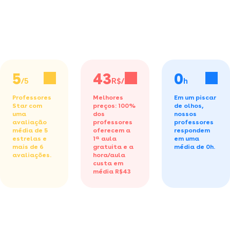
5
43
0
/5
R$/h
h
Professores
Melhores
Em um piscar
Star com
preços: 100%
de olhos,
uma
dos
nossos
avaliação
professores
professores
média de 5
oferecem a
respondem
estrelas e
1ª aula
em uma
mais de 6
gratuita
e a
média de 0h.
avaliações.
hora/aula
custa em
média R$43