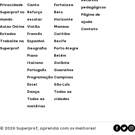
Privacidade
Canto
Fortaleza
pedagógicos
Superprof no
Reforço
Belo
Página de
mundo
escolar
Horizonte
ajuda
Aulas Online
Violão
Manaus
Contato
Estados
Francês
Curitiba
Trabalhe na
Espanhol
Recife
Superprof
Geografia
Porto Alegre
Piano
Belém
Italiano
Goiânia
Português
Guarulhos
Programação
Campinas
Excel
São Luís
Dança
Todas as
Todos as
cidades
matérias
© 2026 Superprof, aprenda com os melhores!