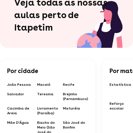
Veja todas as nossas
aulas perto de
Itapetim
Por cidade
Por mat
João Pessoa
Maceió
Recife
Estatística
Salvador
Teresina
Brejinho
(Pernambuco)
Reforço
Cacimba de
Livramento
Maturéia
escolar
Areia
(Paraíba)
Mãe D'Água
Riacho do
São José do
Meio (São
Bonfim
José do