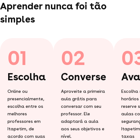
Aprender nunca foi tão
simples
01
02
0
Escolha
Converse
Ava
Online ou
Aproveite a primeira
Escolha 
presencialmente,
aula grátis para
horários
escolha entre os
conversar com seu
reserve 
melhores
professor. Ele
aulas c
professores em
adaptará a aula
seguran
Itapetim, de
aos seus objetivos e
Itapetim
acordo com suas
nível.
taxas