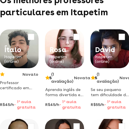
Os melhores professores
particulares em Itapetim
Ítalo
Rosa
David
Itapetim
Itapetim
Itapetim
(online)
(online)
(online)
Novato
(1
(1
5
Novata
5
Nov
avaliação)
avaliação)
Professor
certificado em
Aprenda inglês de
Se seu pequeno
inglês b2 por
forma divertida e
tem dificuldade de
cambridge. (a1) -
eficaz, através de
matemática você
1
a
aula
1
a
aula
1
a
aula
comece do zero
R$45/h
R$45/h
R$55/h
aulas práticas e
achou o lugar
gratuita
gratuita
gratuita
com a confiança
sem enrolação!
certo! aqui ele vai
que merece!
aprender se
divertindo, e o
melhor é que ele