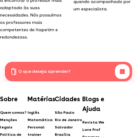
a encontrar o professor mais
quando acompanhado por
adaptado às suas
um especialista.
necessidades. Nós possuímos
os professores mais
competentes de Itapetim e
redondezass.
O que deseja aprender?
Sobre
Matérias
Cidades
Blogs e
Ajuda
Quem somos?
Inglês
São Paulo
Menções
Matemática
Rio de Janeiro
Revista We
legais
Personal
Salvador
Love Prof
Politica de
trainer
Brasília
Recursos