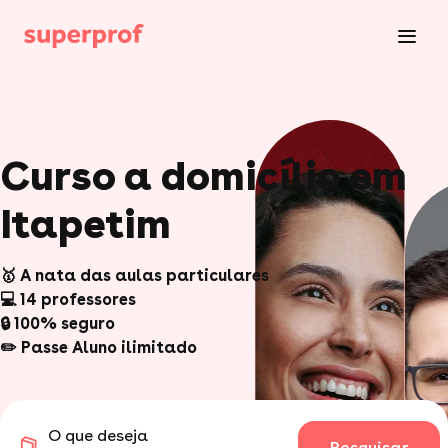
Curso a domicílio em
Itapetim
🥇 A nata das aulas particulares
💻 14 professores
🔒 100% seguro
✏️ Passe Aluno ilimitado
O que deseja
Pesquisar