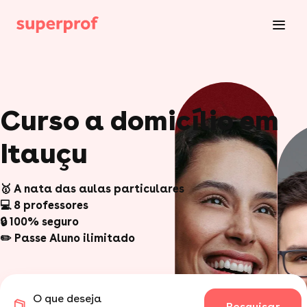
Curso a domicílio em
Itauçu
🥇 A nata das aulas particulares
💻 8 professores
🔒 100% seguro
✏️ Passe Aluno ilimitado
O que deseja
Pesquisar