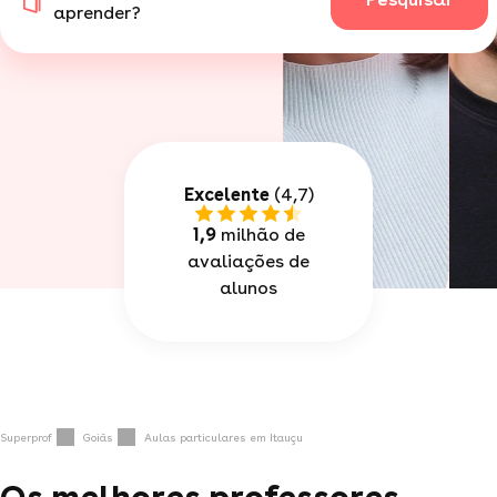
aprender?
Excelente
(4,7)
1,9
milhão de
avaliações de
alunos
Superprof
Goiás
Aulas particulares em Itauçu