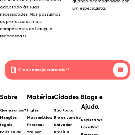
quando acompanhado por
adaptado às suas
um especialista.
necessidades. Nós possuímos
os professores mais
competentes de Itauçu e
redondezass.
O que deseja aprender?
Sobre
Matérias
Cidades
Blogs e
Ajuda
Quem somos?
Inglês
São Paulo
Menções
Matemática
Rio de Janeiro
Revista We
legais
Personal
Salvador
Love Prof
Politica de
trainer
Brasília
Recursos