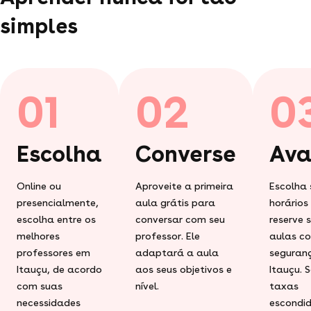
simples
01
02
0
Escolha
Converse
Ava
Online ou
Aproveite a primeira
Escolha 
presencialmente,
aula grátis para
horários
escolha entre os
conversar com seu
reserve 
melhores
professor. Ele
aulas c
professores em
adaptará a aula
seguran
Itauçu, de acordo
aos seus objetivos e
Itauçu. 
com suas
nível.
taxas
necessidades
escondid