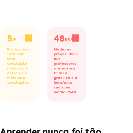
5
48
/5
R$/h
Professores
Melhores
Star com
preços: 100%
uma
dos
avaliação
professores
média de 5
oferecem a
estrelas e
1ª aula
mais de 6
gratuita
e a
avaliações.
hora/aula
custa em
média R$48
Aprender nunca foi tão