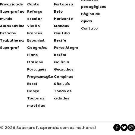
Privacidade
Canto
Fortaleza
pedagógicos
Superprof no
Reforço
Belo
Página de
mundo
escolar
Horizonte
ajuda
Aulas Online
Violão
Manaus
Contato
Estados
Francês
Curitiba
Trabalhe na
Espanhol
Recife
Superprof
Geografia
Porto Alegre
Piano
Belém
Italiano
Goiânia
Português
Guarulhos
Programação
Campinas
Excel
São Luís
Dança
Todas as
Todos as
cidades
matérias
© 2026 Superprof, aprenda com os melhores!