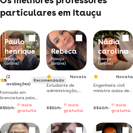
Os melhores professores
particulares em Itauçu
Paulo
Nádia
henrique
Rebeca
carolina
Itauçu
Itauçu
Itauçu
(online)
(online)
(online)
(2
Novato
Novata
5
Recomendado
avaliações)
Estudante de
Engenheira civil
administração,
ministra aulas de
Formado em
auxílio em
matemática e
licenciatura pela
matemática,
cálculo para
universidade
1
a
aula
1
a
aula
1
a
aula
memorização.
alunos ensino
R$50/h
R$50/h
R$40/h
estadual de goiás;
gratuita
gratuita
gratuita
para que aprenda
médio.
mestrando do
mais com o
profmat pela pela
reforço.
universidade
federal de goiás.