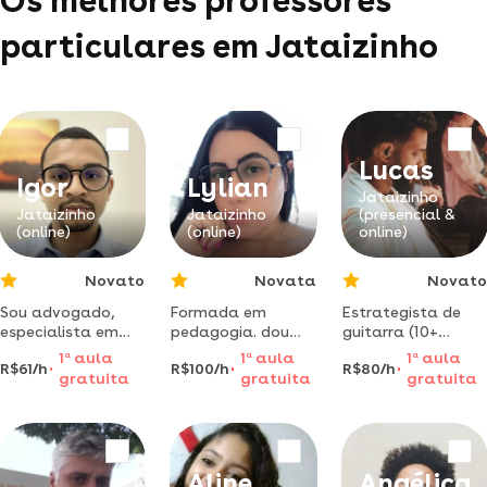
Os melhores professores
particulares em Jataizinho
Lucas
Igor
Lylian
Jataizinho
Jataizinho
Jataizinho
(presencial &
(online)
(online)
online)
Novato
Novata
Novato
Sou advogado,
Formada em
Estrategista de
especialista em
pedagogia. dou
guitarra (10+
linguagem e
aulas particulares
anos). organizo
1
a
aula
1
a
aula
1
a
aula
R$61/h
R$100/h
R$80/h
estudante de
ensino
seus estudos e
gratuita
gratuita
gratuita
letras português e
fundamental i.
cursos externos em
inglês
metodologia
um cronograma
usada: tra
lógico. foco em
microetapas para
eliminar lacunas
Aline
Angélica