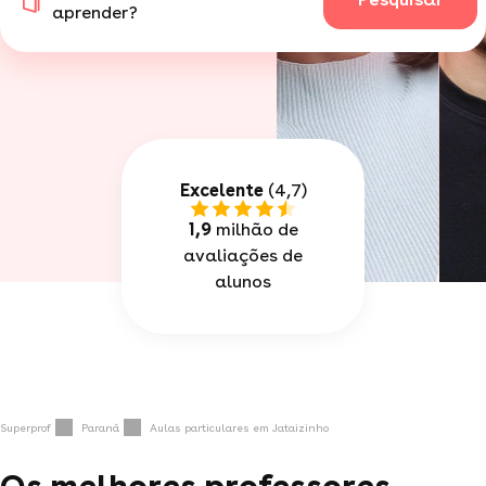
aprender?
Excelente
(4,7)
1,9
milhão de
avaliações de
alunos
Superprof
Paraná
Aulas particulares em Jataizinho