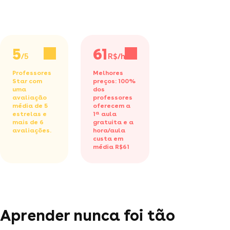
5
61
/5
R$/h
Professores
Melhores
Star com
preços: 100%
uma
dos
avaliação
professores
média de 5
oferecem a
estrelas e
1ª aula
mais de 6
gratuita
e a
avaliações.
hora/aula
custa em
média R$61
Aprender nunca foi tão