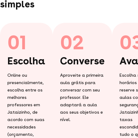
simples
01
02
0
Escolha
Converse
Ava
Online ou
Aproveite a primeira
Escolha 
presencialmente,
aula grátis para
horários
escolha entre os
conversar com seu
reserve 
melhores
professor. Ele
aulas c
professores em
adaptará a aula
seguran
Jataizinho, de
aos seus objetivos e
Jataizin
acordo com suas
nível.
taxas
necessidades
escondid
(orçamento,
tudo o q