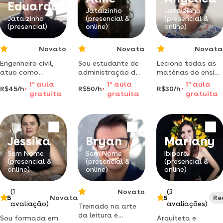
técnicas e vícios.
Eduardo
método
Jataizinho
Jataizinho
Jataizinho
(presencial &
(presencial &
personalista: do
(presencial)
online)
online)
básico ao
Novato
Novata
Novata
Engenheiro civil,
Sou estudante de
Leciono todas as
atuo como
administração de
matérias do ensino
professor
empresas
fundamental 1.
1
a
aula
1
a
aula
1
a
aula
R$45/h
R$50/h
R$30/h
particular de
3°semestre dou
formada no nível
gratuita
gratuita
gratuita
matemática para
aulas de reforço
médio do
ensino médio e
deste curso em
magistério em
fundamental.
londrina ,
pedagogia e
jataizinho e ibiporã
historia. pós
, paraná
graduada em:
Jessika
Bryan
Mariany
psicopedagogia,
psicomotricidade.
Sem Nome
Sem Nome
Ibiporã
(presencial &
(presencial &
(presencial &
online)
online)
online)
(1
Novato
(3
5
Novata
5
Re
avaliação)
avaliações)
Treinado na arte
da leitura e
Sou formada em
Arquiteta e