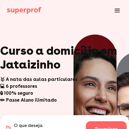
Curso a domicílio em
Jataizinho
🥇 A nata das aulas particulares
💻 6 professores
🔒 100% seguro
✏️ Passe Aluno ilimitado
O que deseja
Pesquisar