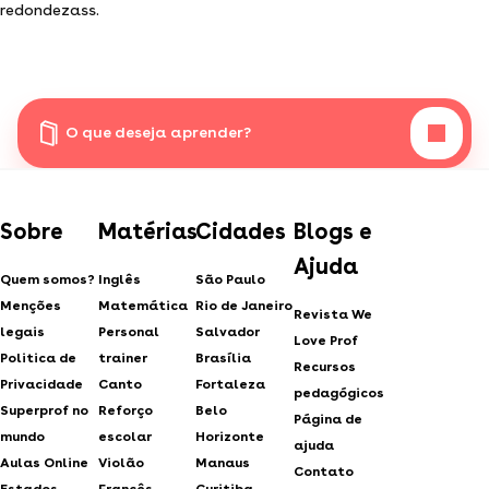
redondezass.
O que deseja aprender?
Sobre
Matérias
Cidades
Blogs e
Ajuda
Quem somos?
Inglês
São Paulo
Menções
Matemática
Rio de Janeiro
Revista We
legais
Personal
Salvador
Love Prof
Politica de
trainer
Brasília
Recursos
Privacidade
Canto
Fortaleza
pedagógicos
Superprof no
Reforço
Belo
Página de
mundo
escolar
Horizonte
ajuda
Aulas Online
Violão
Manaus
Contato
Estados
Francês
Curitiba