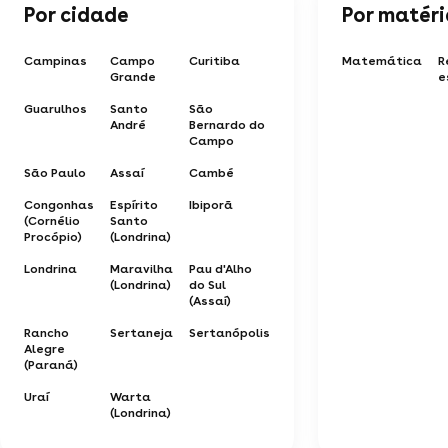
Por cidade
Por matér
Campinas
Campo
Curitiba
Matemática
R
Grande
e
Guarulhos
Santo
São
André
Bernardo do
Campo
São Paulo
Assaí
Cambé
Congonhas
Espírito
Ibiporã
(Cornélio
Santo
Procópio)
(Londrina)
Londrina
Maravilha
Pau d'Alho
(Londrina)
do Sul
(Assaí)
Rancho
Sertaneja
Sertanópolis
Alegre
(Paraná)
Uraí
Warta
(Londrina)