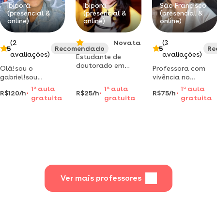
Ibiporã
Ibiporã
São Francisco
(presencial &
(presencial &
(presencial &
online)
online)
online)
(2
Novata
(3
5
Recomendado
5
Re
avaliações)
avaliações)
Estudante de
doutorado em
Olá!sou o
Professora com
química orgânica
gabriel!sou
vivência no
para dar aulas de
universitário e
exterior dá aulas
1
a
aula
1
a
aula
1
a
aula
quimica básica
R$120/h
R$25/h
R$75/h
apaixonado por
de inglês e francês
gratuita
gratuita
gratuita
inglês desde
nível nativo
pequeno.minhas
focadas em
aulas usam
conversação.
metodologias
ativas para você
destravar o idioma
de um jeito
descontraído,prático
e focado nos seus
Ver mais professores
objetivo