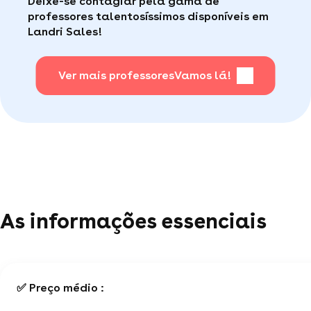
Deixe-se contagiar pela gama de
consumidor de qualidade disponível para te ajudar
fácil
.
professores talentosíssimos disponíveis em
(por telefone e e-mail, 5J/7).
Landri Sales!
Para saber + acesse nossa página de perguntas
mais frequentes
Ver mais professores
.
Vamos lá!
As informações essenciais
✅ Preço médio :