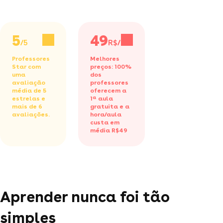
5
49
/5
R$/h
Professores
Melhores
Star com
preços: 100%
uma
dos
avaliação
professores
média de 5
oferecem a
estrelas e
1ª aula
mais de 6
gratuita
e a
avaliações.
hora/aula
custa em
média R$49
Aprender nunca foi tão
simples