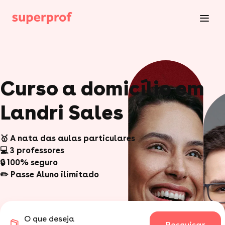
Curso a domicílio em
Landri Sales
🥇 A nata das aulas particulares
💻 3 professores
🔒 100% seguro
✏️ Passe Aluno ilimitado
O que deseja
Pesquisar