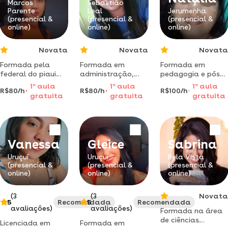
Marcos
Sebastião
Parente
Leal
Jerumenha
(presencial &
(presencial &
(presencial &
online)
online)
online)
Novata
Novata
Novata
Formada pela
Formada em
Formada em
federal do piaui
administração,
pedagogia e pós
em e filosofia e
mais tenho 5 anos
graduada em
1
a
aula
1
a
aula
1
a
aula
R$80/h
R$80/h
R$100/h
pósgraduação em
experiência de
psicopedagogia
gratuita
gratuita
gratuita
história dobrasil
professora de
clínica e
reforço escolar do
institucional com
ensino
ênfase na
fundamental.
educação
especial.
Vanessa
Gleice
Sabrina
Uruçuí
Uruçuí
Bela Vista
(presencial &
(presencial &
(presencial &
online)
online)
online)
(3
(3
Novata
5
Recomendada
5
Recomendada
avaliações)
avaliações)
Formada na área
de ciências
Licenciada em
Formada em