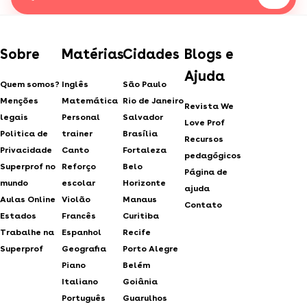
Sobre
Matérias
Cidades
Blogs e
Ajuda
Quem somos?
Inglês
São Paulo
Menções
Matemática
Rio de Janeiro
Revista We
legais
Personal
Salvador
Love Prof
Politica de
trainer
Brasília
Recursos
Privacidade
Canto
Fortaleza
pedagógicos
Superprof no
Reforço
Belo
Página de
mundo
escolar
Horizonte
ajuda
Aulas Online
Violão
Manaus
Contato
Estados
Francês
Curitiba
Trabalhe na
Espanhol
Recife
Superprof
Geografia
Porto Alegre
Piano
Belém
Italiano
Goiânia
Português
Guarulhos