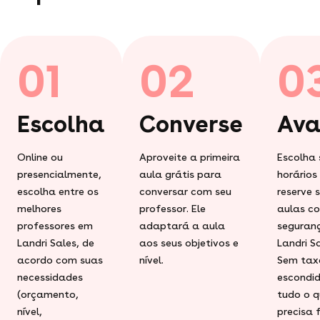
01
02
0
Escolha
Converse
Ava
Online ou
Aproveite a primeira
Escolha 
presencialmente,
aula grátis para
horários
escolha entre os
conversar com seu
reserve 
melhores
professor. Ele
aulas c
professores em
adaptará a aula
seguran
Landri Sales, de
aos seus objetivos e
Landri Sa
acordo com suas
nível.
Sem tax
necessidades
escondid
(orçamento,
tudo o q
nível,
precisa 