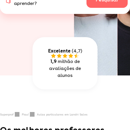
aprender?
Excelente
(4,7)
1,9
milhão de
avaliações de
alunos
Superprof
Piauí
Aulas particulares em Landri Sales