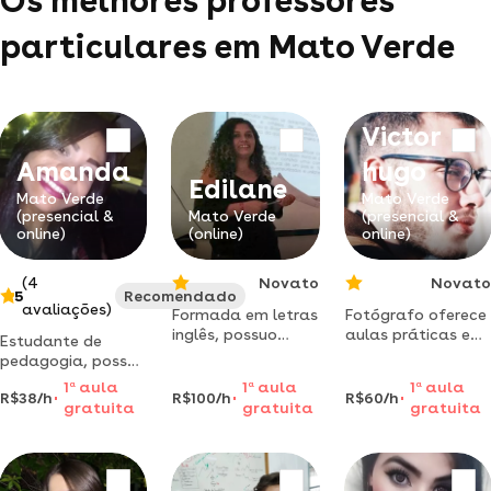
Os melhores professores
particulares em Mato Verde
Victor
Amanda
hugo
Edilane
Mato Verde
Mato Verde
(presencial &
Mato Verde
(presencial &
online)
(online)
online)
(4
Novato
Novato
5
Recomendado
avaliações)
Formada em letras
Fotógrafo oferece
inglês, possuo
aulas práticas e
Estudante de
especialização em
teóricas pré e pós-
pedagogia, posso
linguagens e
produção(moda,
trabalhar com
1
a
aula
1
a
aula
1
a
aula
mestrado em
retrato, produto) -
R$38/h
R$100/h
R$60/h
alunos com
gratuita
gratuita
gratuita
ensino, linguagens
florianópolis/sc
necessidades
e sociedade,
especiais, 1° a 4°
atualmete
ano do
cursando uma
fundamental i. eja,