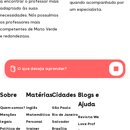
a encontrar o professor mais
quando acompanhado por
adaptado às suas
um especialista.
necessidades. Nós possuímos
os professores mais
competentes de Mato Verde
e redondezass.
O que deseja aprender?
Sobre
Matérias
Cidades
Blogs e
Ajuda
Quem somos?
Inglês
São Paulo
Menções
Matemática
Rio de Janeiro
Revista We
legais
Personal
Salvador
Love Prof
Politica de
trainer
Brasília