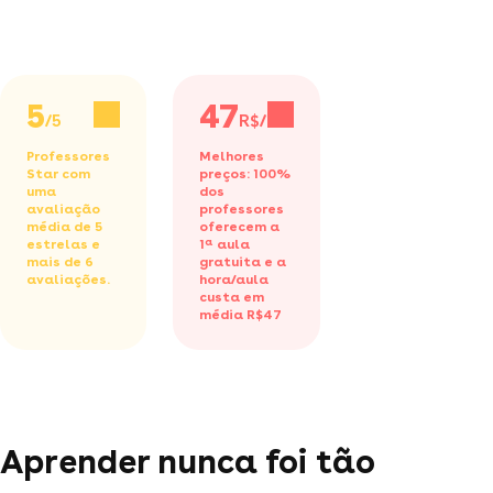
5
47
/5
R$/h
Professores
Melhores
Star com
preços: 100%
uma
dos
avaliação
professores
média de 5
oferecem a
estrelas e
1ª aula
mais de 6
gratuita
e a
avaliações.
hora/aula
custa em
média R$47
Aprender nunca foi tão