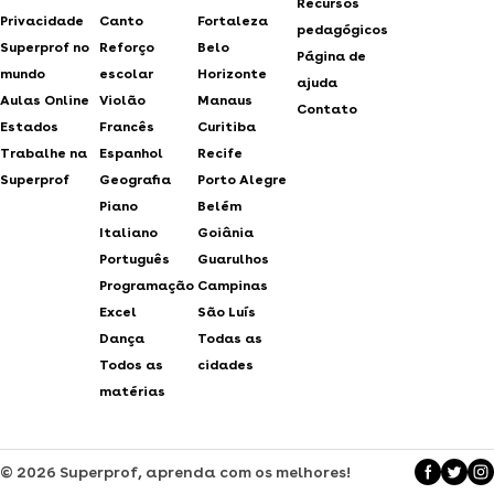
Recursos
Privacidade
Canto
Fortaleza
pedagógicos
Superprof no
Reforço
Belo
Página de
mundo
escolar
Horizonte
ajuda
Aulas Online
Violão
Manaus
Contato
Estados
Francês
Curitiba
Trabalhe na
Espanhol
Recife
Superprof
Geografia
Porto Alegre
Piano
Belém
Italiano
Goiânia
Português
Guarulhos
Programação
Campinas
Excel
São Luís
Dança
Todas as
Todos as
cidades
matérias
© 2026 Superprof, aprenda com os melhores!