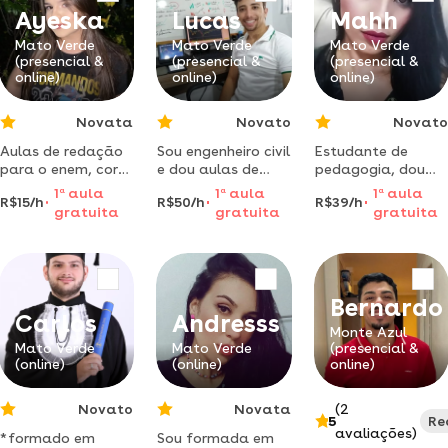
segunda
etc.
Ayeska
Lucas
Mahh
licenciatura em
português e
Mato Verde
Mato Verde
Mato Verde
especialização em
(presencial &
(presencial &
(presencial &
educação inclus
online)
online)
online)
Novata
Novato
Novato
Aulas de redação
Sou engenheiro civil
Estudante de
para o enem, corre
e dou aulas de
pedagogia, dou
que dá tempo de
reforço para o
aulas de reforço
1
a
aula
1
a
aula
1
a
aula
R$15/h
R$50/h
R$39/h
tirar +900
ensino médio em
nas matérias
gratuita
gratuita
gratuita
minas gerais.
pedagógicas
matemática,
português,
ciências,
geografia, história
Bernardo
e etc..
Carlos
Andresss
Monte Azul
Mato Verde
Mato Verde
(presencial &
(online)
(online)
online)
Novato
Novata
(2
5
Re
avaliações)
*formado em
Sou formada em