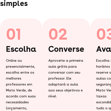
simples
01
02
0
Escolha
Converse
Ava
Online ou
Aproveite a primeira
Escolha 
presencialmente,
aula grátis para
horários
escolha entre os
conversar com seu
reserve 
melhores
professor. Ele
aulas c
professores em
adaptará a aula
seguran
Mato Verde, de
aos seus objetivos e
Mato Ve
acordo com suas
nível.
taxas
necessidades
escondid
(orçamento,
tudo o q