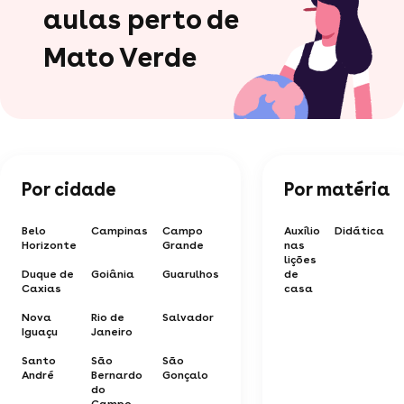
aulas perto de
Mato Verde
Por cidade
Por matéria
Belo
Campinas
Campo
Auxílio
Didática
Horizonte
Grande
nas
lições
Duque de
Goiânia
Guarulhos
de
Caxias
casa
Nova
Rio de
Salvador
Iguaçu
Janeiro
Santo
São
São
André
Bernardo
Gonçalo
do
Campo