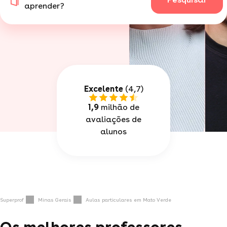
aprender?
Excelente
(4,7)
1,9
milhão de
avaliações de
alunos
Superprof
Minas Gerais
Aulas particulares em Mato Verde