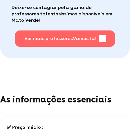
aulas, a Superprof possui um serviço ao
Faça sua busca, com apena um clique, é muito
Deixe-se contagiar pela gama de
consumidor de qualidade disponível para te ajudar
fácil
.
professores talentosíssimos disponíveis em
(por telefone e e-mail, 5J/7).
Mato Verde!
Para saber + acesse nossa página de perguntas
mais frequentes
Ver mais professores
.
Vamos lá!
As informações essenciais
✅ Preço médio :