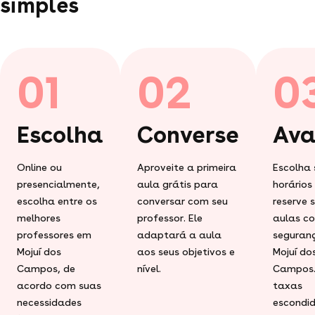
simples
01
02
0
Escolha
Converse
Ava
Online ou
Aproveite a primeira
Escolha 
presencialmente,
aula grátis para
horários
escolha entre os
conversar com seu
reserve 
melhores
professor. Ele
aulas c
professores em
adaptará a aula
seguran
Mojuí dos
aos seus objetivos e
Mojuí do
Campos, de
nível.
Campos.
acordo com suas
taxas
necessidades
escondid