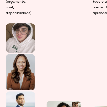
(orçamento,
tudo o q
nível,
precisa 
disponibilidade).
aprender