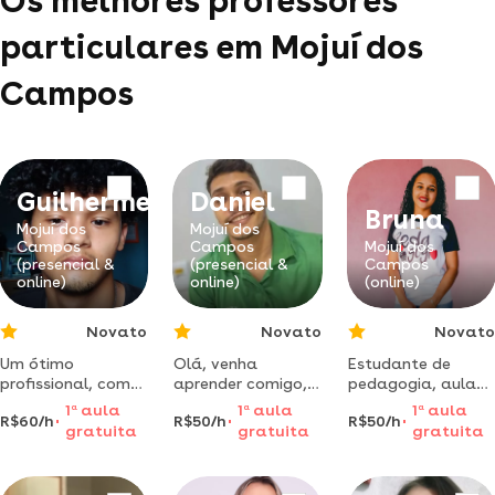
Os melhores professores
particulares em Mojuí dos
Campos
Guilherme
Daniel
Bruna
Mojuí dos
Mojuí dos
Campos
Campos
Mojuí dos
(presencial &
(presencial &
Campos
online)
online)
(online)
Novato
Novato
Novato
Um ótimo
Olá, venha
Estudante de
profissional, com
aprender comigo,
pedagogia, aula
paixão por ensinar
profissional
divertidas,
1
a
aula
1
a
aula
1
a
aula
R$60/h
R$50/h
R$50/h
alunos que vão
formado na área
aprendemos como
gratuita
gratuita
gratuita
alcançar todo seu
educacional e
brincadeira e
potencial.
cheio de
ensinamento sério.
conteúdos diversos
aprender sempre