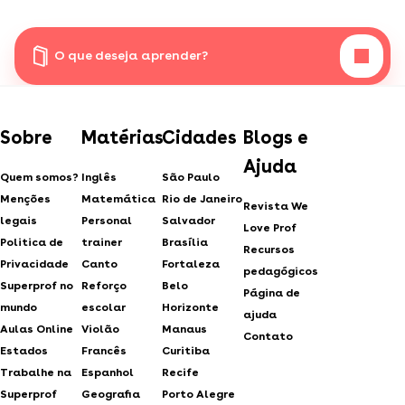
O que deseja aprender?
Sobre
Matérias
Cidades
Blogs e
Ajuda
Quem somos?
Inglês
São Paulo
Menções
Matemática
Rio de Janeiro
Revista We
legais
Personal
Salvador
Love Prof
Politica de
trainer
Brasília
Recursos
Privacidade
Canto
Fortaleza
pedagógicos
Superprof no
Reforço
Belo
Página de
mundo
escolar
Horizonte
ajuda
Aulas Online
Violão
Manaus
Contato
Estados
Francês
Curitiba
Trabalhe na
Espanhol
Recife
Superprof
Geografia
Porto Alegre