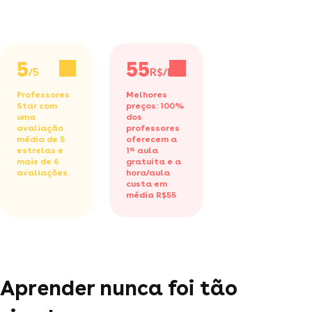
5
55
/5
R$/h
Professores
Melhores
Star com
preços: 100%
uma
dos
avaliação
professores
média de 5
oferecem a
estrelas e
1ª aula
mais de 6
gratuita
e a
avaliações.
hora/aula
custa em
média R$55
Aprender nunca foi tão