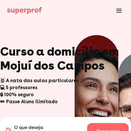
Curso a domicílio em
Mojuí dos Campos
🥇 A nata das aulas particulares
💻 5 professores
🔒 100% seguro
✏️ Passe Aluno ilimitado
O que deseja
Pesquisar