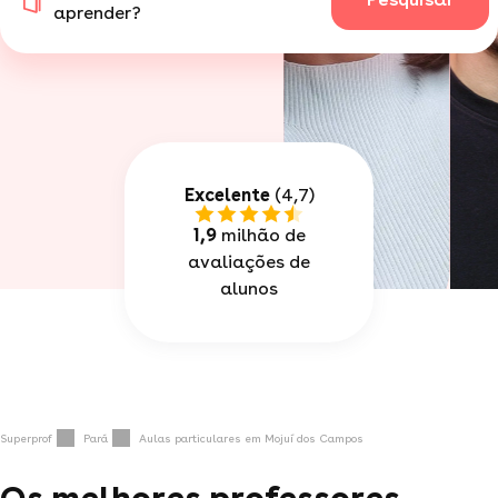
aprender?
Excelente
(4,7)
1,9
milhão de
avaliações de
alunos
Superprof
Pará
Aulas particulares em Mojuí dos Campos