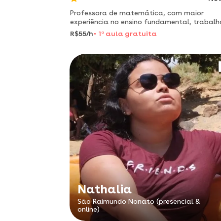
Professora de matemática, com maior
experiência no ensino fundamental, trabalh
com uma metodologia bem lúdica.
R$55/h
1
a
aula gratuita
Nathalia
São Raimundo Nonato (presencial &
online)