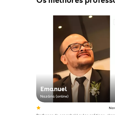
Os melhores profess
Emanuel
Nazária (online)
No