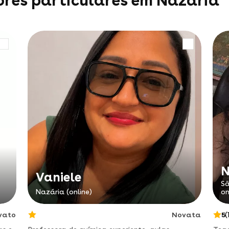
ores particulares em Nazária
Vaniele
Sã
Nazária (online)
on
vato
Novata
5
(