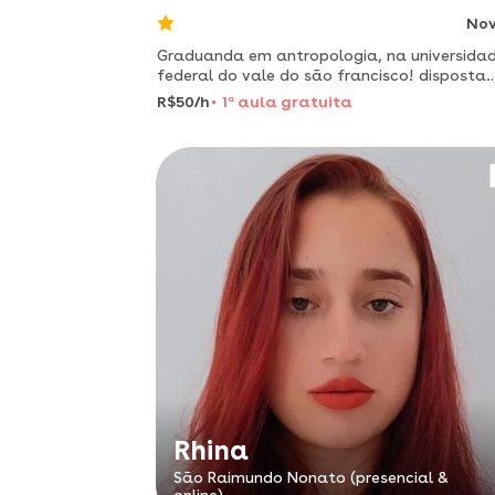
No
Graduanda em antropologia, na universida
federal do vale do são francisco! disposta
tanto a ensinar como também aprender.
R$50/h
1
a
aula gratuita
Rhina
São Raimundo Nonato (presencial &