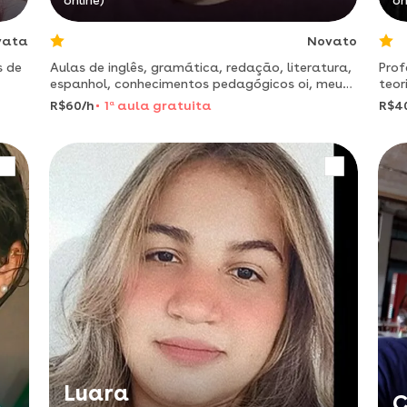
online)
on
vata
Novato
s de
Aulas de inglês, gramática, redação, literatura,
Prof
espanhol, conhecimentos pedagógicos oi, meu
teor
nome é charles. tenho mais de 10 anos de
abn
R$60/h
1
a
aula gratuita
R$4
experiência como professor
Luara
C