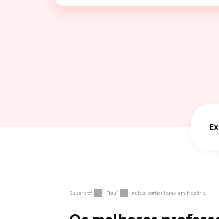
Ex
Superprof
Piauí
Aulas particulares em Nazária