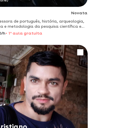
line)
Novata
essora de português, história, arqueologia,
ia e metodologia da pesquisa científica e
t
0/h
1
a
aula gratuita
ristiano