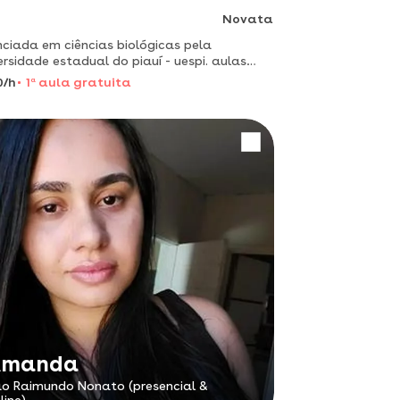
Novata
nciada em ciências biológicas pela
ersidade estadual do piauí - uespi. aulas
onalizadas, contextualizadas com o
0/h
1
a
aula gratuita
diano e dinâmica.
Amanda
o Raimundo Nonato (presencial &