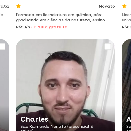
vata
Novato
de
Formada em licenciatura em química, pós-
Lice
graduanda em ciências da natureza, ensino
univ
eauxílio nos estudos de todos os níveis, de 2°
pers
R$50/h
1
a
aula gratuita
R$6
ano do fundamental ao 3° ano do ensino
coti
médios, também posso auxiliar na
Charles
São Raimundo Nonato (presencial &
Sã