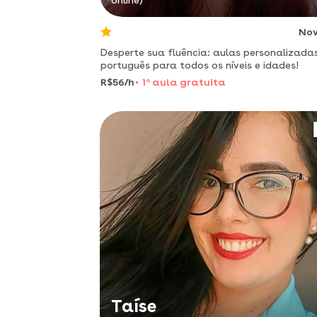
online)
No
Desperte sua fluência: aulas personalizada
português para todos os níveis e idades!
R$56/h
1
a
aula gratuita
Taíse