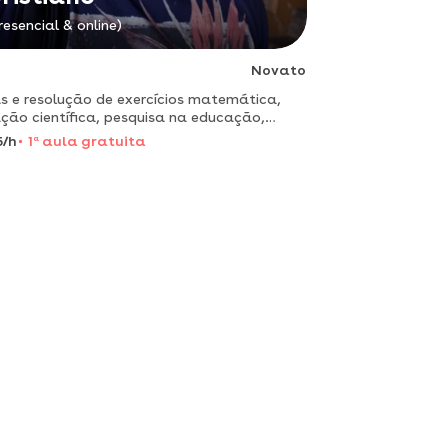
resencial & online)
Novato
s e resolução de exercícios matemática,
pesquisa na educação,
odologia
5/h
1
a
aula gratuita