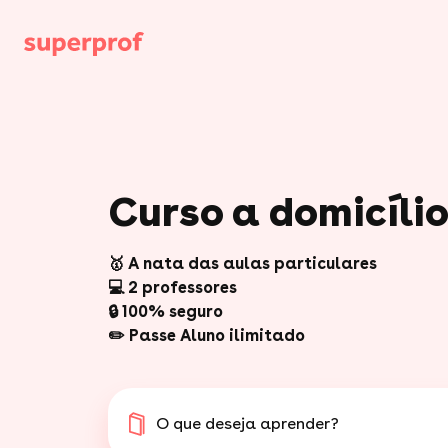
Curso a domicíli
🥇 A nata das aulas particulares
💻 2 professores
🔒 100% seguro
✏️ Passe Aluno ilimitado
O que deseja aprender?