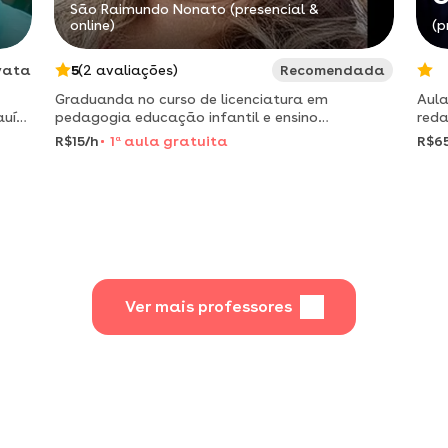
São Raimundo Nonato (presencial &
online)
(p
vata
5
(2 avaliações)
Recomendada
Graduanda no curso de licenciatura em
Aula
auí
pedagogia educação infantil e ensino
redação científica, 
fundamental i *acompanhamento individual
met
R$15/h
1
a
aula gratuita
R$6
*auxílio das atividades diárias * reforço escolar
em todas as disciplinas *alfab
Ver mais professores