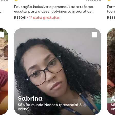
Educação inclusiva e personalizada: reforço
Form
o
escolar para o desenvolvimento integral de
(con
cada aluno.
experi
R$50/h
1
a
aula gratuita
R$3
séri
Sabrina
A
São Raimundo Nonato (presencial &
Sã
online)
on