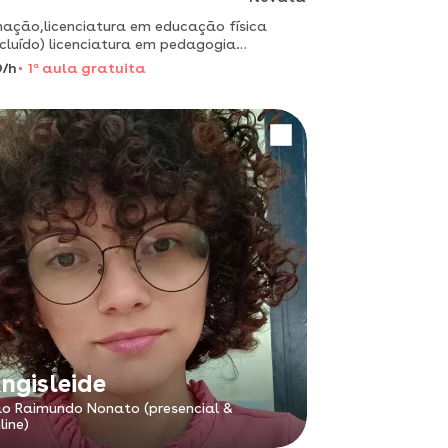
ação,licenciatura em educação física
cluído) licenciatura em pedagogia
ência em reforço escolar ( 1° a 3° ano
9/h
1
a
aula gratuita
es iniciais) (ensino fundamental)
ngisleide
o Raimundo Nonato (presencial &
line)