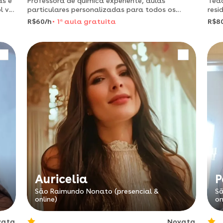
as e
Professora de química experiente, aulas
Teach
particulares personalizadas para todos os
resi
níveis educacionais.
leci
R$60/h
1
a
aula gratuita
R$8
excl
Auricelia
P
São Raimundo Nonato (presencial &
Sã
online)
on
vata
Novata