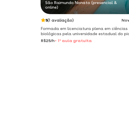
São Raimundo Nonato (presencial &
online)
5
(1 avaliação)
No
Formada em licenciatura plena em ciências
biológicas pela universidade estadual do pi
(uespi).
R$25/h
1
a
aula gratuita