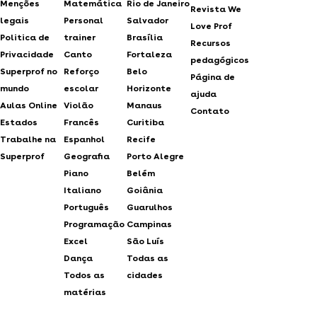
Menções
Matemática
Rio de Janeiro
Revista We
legais
Personal
Salvador
Love Prof
Politica de
trainer
Brasília
Recursos
Privacidade
Canto
Fortaleza
pedagógicos
Superprof no
Reforço
Belo
Página de
mundo
escolar
Horizonte
ajuda
Aulas Online
Violão
Manaus
Contato
Estados
Francês
Curitiba
Trabalhe na
Espanhol
Recife
Superprof
Geografia
Porto Alegre
Piano
Belém
Italiano
Goiânia
Português
Guarulhos
Programação
Campinas
Excel
São Luís
Dança
Todas as
Todos as
cidades
matérias