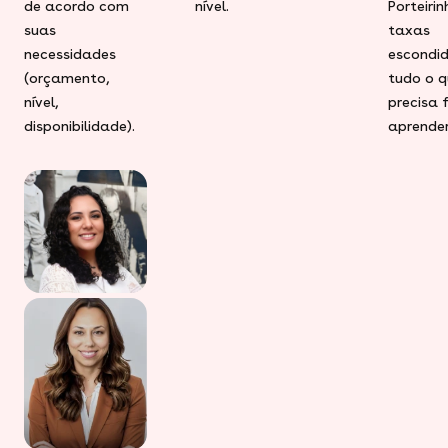
de acordo com
nível.
Porteiri
suas
taxas
necessidades
escondid
(orçamento,
tudo o q
nível,
precisa 
disponibilidade).
aprender