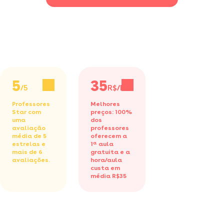
vamos a
5
35
/5
R$/h
Professores
Melhores
Star com
preços: 100%
uma
dos
avaliação
professores
média de 5
oferecem a
estrelas e
1ª aula
mais de 6
gratuita
e a
avaliações.
hora/aula
custa em
média R$35