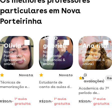
Os melhores professores
particulares em Nova
Porteirinha
João
Olivia
gabriel
Ana rita
Nova
Nova
Padre
Porteirinha
Porteirinha
Eustáquio
(presencial &
(presencial &
(presencial &
online)
online)
online)
Novata
Novato
(3
5
Re
avaliações)
Técnicas de
Estudante de
memorização e
canto da aulas de
Academica do 7º
aprendizagem.
violão e teclado
período de
didática
para quem quiser
pedagogia,
1
a
aula
1
a
aula
1
a
aula
adaptada para
aprender
R$50/h
R$20/h
R$30/h
professora de
gratuita
gratuita
gratuita
facilitar a
reforço escolar,
compreensão dos
educação infantil,