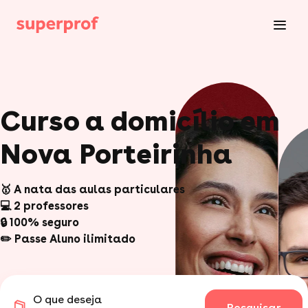
Curso a domicílio em
Nova Porteirinha
🥇 A nata das aulas particulares
💻 2 professores
🔒 100% seguro
✏️ Passe Aluno ilimitado
O que deseja
Pesquisar