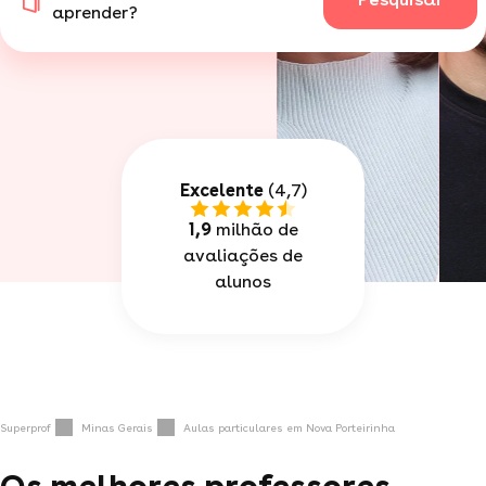
aprender?
Excelente
(4,7)
1,9
milhão de
avaliações de
alunos
Superprof
Minas Gerais
Aulas particulares em Nova Porteirinha