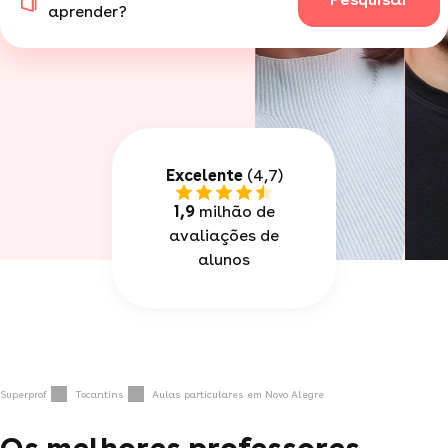
aprender?
Excelente
(4,7)
1,9
milhão de
avaliações de
alunos
Superprof
Tocantins
Aulas particulares em Novo Alegre