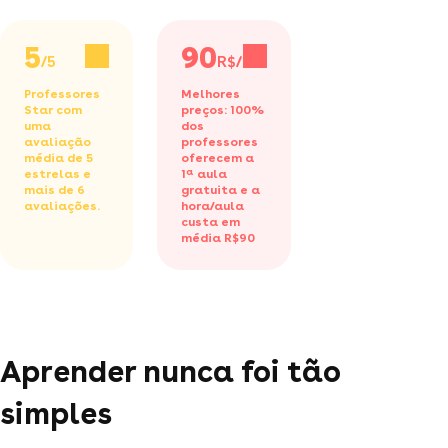
5
90
/5
R$/h
Professores
Melhores
Star com
preços: 100%
uma
dos
avaliação
professores
média de 5
oferecem a
estrelas e
1ª aula
mais de 6
gratuita
e a
avaliações.
hora/aula
custa em
média R$90
Aprender nunca foi tão
simples