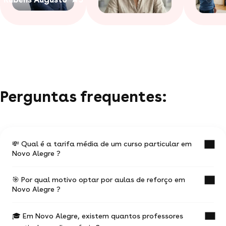
Perguntas frequentes:
💸 Qual é a tarifa média de um curso particular em
Novo Alegre ?
🎯 Por qual motivo optar por aulas de reforço em
O valor médio de uma aula particular em Novo
Novo Alegre ?
Alegre é de R$ 90.
🎓 Em Novo Alegre, existem quantos professores
Ter aulas com um professor experiente na
Esses valores podem variar de acordo com