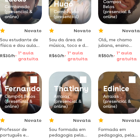
aprender
leitura corporal e
Campos
Hugo
matemática
vocal. formou-se
Combinado
Belos
(presencial &
Combinado
(presencial &
na unirio e na
online)
(presencial)
online)
escola martins
pena
Novato
Novato
Novata
Sou estudante de
Sou da área de
Olá, me chamo
física e dou aulas
música, toco e dou
juliana, ensino
de física e
aulas tanto
inglês básico,
1
a
aula
1
a
aula
1
a
aula
R$30/h
R$60/h
R$50/h
matemática,
presencial como
coisinhas simples
gratuita
gratuita
gratuita
online e presencial.
online.
que te ajuda
muito, venha
aprender comigo
Fernando
Thatiany
Edinice
Campos Belos
Arraias
Arraias
(presencial &
(presencial &
(presencial &
online)
online)
online)
Novato
Novata
Novata
Professor de
Sou formada em
Formada em
português e
pedagogia pela
pedagogia, pela