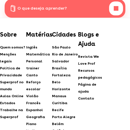
O que deseja aprender?
Sobre
Matérias
Cidades
Blogs e
Ajuda
Quem somos?
Inglês
São Paulo
Menções
Matemática
Rio de Janeiro
Revista We
legais
Personal
Salvador
Love Prof
Politica de
trainer
Brasília
Recursos
Privacidade
Canto
Fortaleza
pedagógicos
Superprof no
Reforço
Belo
Página de
mundo
escolar
Horizonte
ajuda
Aulas Online
Violão
Manaus
Contato
Estados
Francês
Curitiba
Trabalhe na
Espanhol
Recife
Superprof
Geografia
Porto Alegre
Piano
Belém