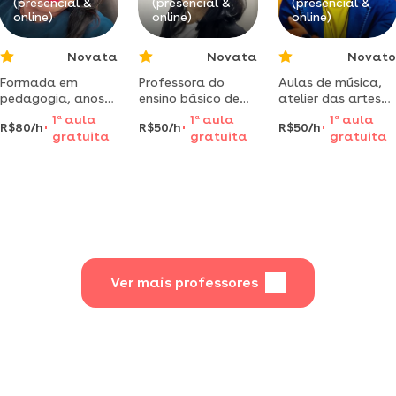
(presencial &
(presencial &
(presencial &
online)
online)
online)
Novata
Novata
Novato
Formada em
Professora do
Aulas de música,
pedagogia, anos
ensino básico de
atelier das artes
iniciais e ensino
informática. 10
sonoras!violão,
1
a
aula
1
a
aula
1
a
aula
R$80/h
R$50/h
R$50/h
fundamental,
anos levando
canto popular,
gratuita
gratuita
gratuita
forneço aulas de
ensinamentos
canto coral,
reforços!
para os alunos de
teclado,viola
todas as idades.
caipira, guitarra,
teoria musical,
regência musical,
contrabaixo
elétrico.
Ver mais professores