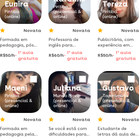
em
Eunira
Tereza
psicopedagogia
Piritiba
Piritiba
(presencial &
Piritiba
clínica.
(online)
online)
(online)
Novata
Novata
Novata
Formada em
Professora de
Publicitária, com
pedagogia, pós
inglês para
experiência em
graduada em
brasileiros. venha
marketing digital,
1
a
aula
1
a
aula
1
a
aula
R$50/h
R$60/h
R$50/h
autismo e
aprender num
te ajudo com
gratuita
gratuita
gratuita
educação infantil.
método que
reforço, provas e
trabalho com
facilita a fluência
trabalhos.
alunos do 1° ao 5°
e a destrave o seu
ano na rede
inglês!
pública e com um
Maeni
Juliana
Gustavo
aluno autista.
Piritiba
Mundo Novo
Tapiramutá
(presencial &
(presencial &
(presencial &
online)
online)
online)
Novata
Novata
Novato
Formada em
Se você está com
Estudante de
pedagogia pela
dificuldades para
letras dá aula de