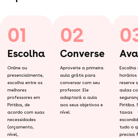
01
02
0
Escolha
Converse
Ava
Online ou
Aproveite a primeira
Escolha 
presencialmente,
aula grátis para
horários
escolha entre os
conversar com seu
reserve 
melhores
professor. Ele
aulas c
professores em
adaptará a aula
seguran
Piritiba, de
aos seus objetivos e
Piritiba.
acordo com suas
nível.
taxas
necessidades
escondid
(orçamento,
tudo o q
nível,
precisa 