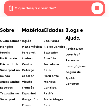
O que deseja aprender?
Sobre
Matérias
Cidades
Blogs e
Ajuda
Quem somos?
Inglês
São Paulo
Menções
Matemática
Rio de Janeiro
Revista We
legais
Personal
Salvador
Love Prof
Politica de
trainer
Brasília
Recursos
Privacidade
Canto
Fortaleza
pedagógicos
Superprof no
Reforço
Belo
Página de
mundo
escolar
Horizonte
ajuda
Aulas Online
Violão
Manaus
Contato
Estados
Francês
Curitiba
Trabalhe na
Espanhol
Recife
Superprof
Geografia
Porto Alegre
Piano
Belém