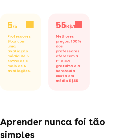
5
55
/5
R$/h
Professores
Melhores
Star com
preços: 100%
uma
dos
avaliação
professores
média de 5
oferecem a
estrelas e
1ª aula
mais de 6
gratuita
e a
avaliações.
hora/aula
custa em
média R$55
Aprender nunca foi tão
simples