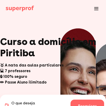
Curso a domicílio em
Piritiba
🥇 A nata das aulas particulares
💻 7 professores
🔒 100% seguro
✏️ Passe Aluno ilimitado
O que deseja
Pesquisar