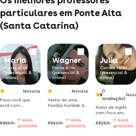
Os melhores professores
particulares em Ponte Alta
(Santa Catarina)
Maria
Wagner
Julia
Ponte Alta
Ponte Alta
Correia Pinto
(presencial &
(presencial &
(presencial &
online)
online)
online)
Novata
Novato
(1
5
Nov
avaliação)
Para você que
Venho de uma
está com
família humilde de
Aulas de inglês
dificuldades em
sc- ponte alta,
com foco em
sua vida
devido a uma
conversação de
1
a
aula
1
a
aula
1
a
aula
acadêmica, eu
grande
R$50/h
R$40/h
R$25/h
níveis básicos a
gratuita
gratuita
gratuita
tenho a solução.
necessidade de
avançados. para
venha para uma
comunicação nos
perder o medo de