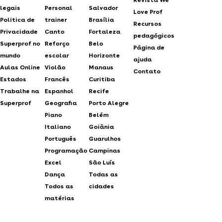
legais
Personal
Salvador
Love Prof
Politica de
trainer
Brasília
Recursos
Privacidade
Canto
Fortaleza
pedagógicos
Superprof no
Reforço
Belo
Página de
mundo
escolar
Horizonte
ajuda
Aulas Online
Violão
Manaus
Contato
Estados
Francês
Curitiba
Trabalhe na
Espanhol
Recife
Superprof
Geografia
Porto Alegre
Piano
Belém
Italiano
Goiânia
Português
Guarulhos
Programação
Campinas
Excel
São Luís
Dança
Todas as
Todos as
cidades
matérias