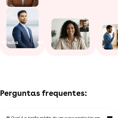
Priscila
5
Perguntas frequentes:
💸 Qual é a tarifa média de um curso particular em