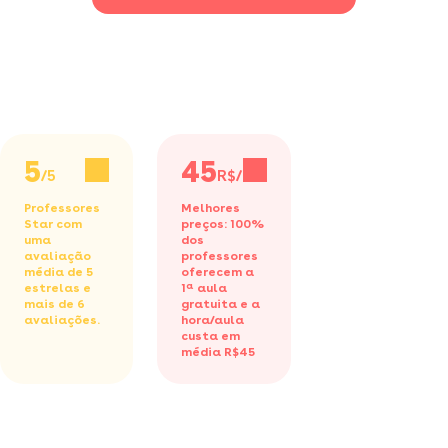
5
45
/5
R$/h
Professores
Melhores
Star com
preços: 100%
uma
dos
avaliação
professores
média de 5
oferecem a
estrelas e
1ª aula
mais de 6
gratuita
e a
avaliações.
hora/aula
custa em
média R$45