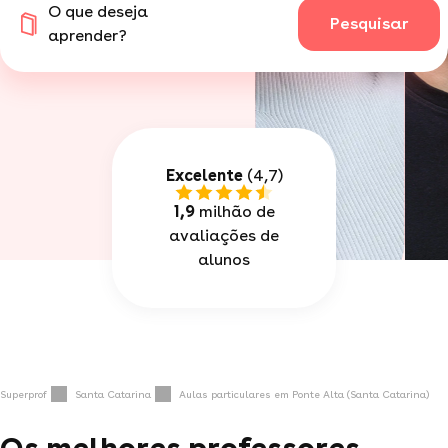
O que deseja
Pesquisar
aprender?
Excelente
(4,7)
1,9
milhão de
avaliações de
alunos
Superprof
Santa Catarina
Aulas particulares em Ponte Alta (Santa Catarina)