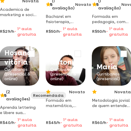
Novata
(1
(1
5
Novato
5
Nov
avaliação)
avaliação)
Academica de
marketing e social
Bacharel em
Formada em
media há 2 anos,
fisioterapia,
pedagogia, com
posso impulsionar
cursando pós
pós em educação
1
a
aula
1
a
aula
1
a
aula
o seu negócio
R$29/h
R$50/h
R$50/h
graduação em
inclusiva.cinco
gratuita
gratuita
gratuita
saúde pública.
anos de
ministro aulas de
experiência na
reforço desde meu
área.
Hosana
Sandro
ensino médio para
as séries do ensino
vitória
antonio
fundamental.
Maria
tenho certificado
Curitibanos
Curitibanos
(presencial &
(presencial &
Curitibanos
de educação
online)
online)
(presencial)
inclusiva e tecn
(2
Novato
Novata
5
Recomendada
avaliações)
Formado em
Metodologia jovial
matemática,
de quem entende
Aprenda lettering
administração e
na prática a
e libere sua
certificado
desafiadora prova
criatividade️!sou
1
a
aula
1
a
aula
1
a
aula
superiorem
do enem!
R$40/h
R$45/h
R$60/h
formada em
gratuita
gratuita
gratuita
desenvolvimento
licenciatura em