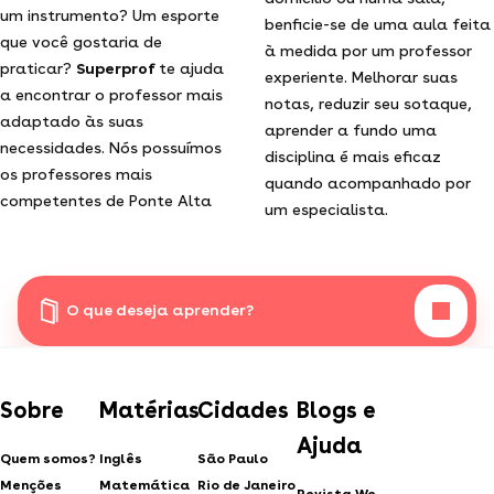
um instrumento? Um esporte
benficie-se de uma aula feita
que você gostaria de
à medida por um professor
praticar?
Superprof
te ajuda
experiente. Melhorar suas
a encontrar o professor mais
notas, reduzir seu sotaque,
adaptado às suas
aprender a fundo uma
necessidades. Nós possuímos
disciplina é mais eficaz
os professores mais
quando acompanhado por
competentes de Ponte Alta
um especialista.
O que deseja aprender?
Sobre
Matérias
Cidades
Blogs e
Ajuda
Quem somos?
Inglês
São Paulo
Menções
Matemática
Rio de Janeiro
Revista We