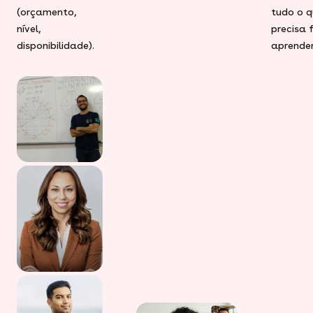
(orçamento,
tudo o q
nível,
precisa 
disponibilidade).
aprender