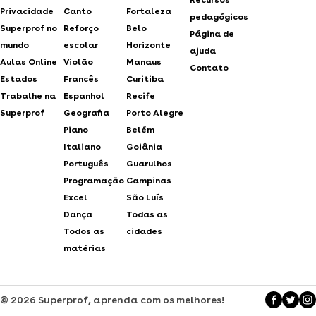
Privacidade
Canto
Fortaleza
pedagógicos
Superprof no
Reforço
Belo
Página de
mundo
escolar
Horizonte
ajuda
Aulas Online
Violão
Manaus
Contato
Estados
Francês
Curitiba
Trabalhe na
Espanhol
Recife
Superprof
Geografia
Porto Alegre
Piano
Belém
Italiano
Goiânia
Português
Guarulhos
Programação
Campinas
Excel
São Luís
Dança
Todas as
Todos as
cidades
matérias
© 2026 Superprof, aprenda com os melhores!