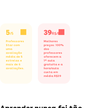
5
39
/5
R$/h
Professores
Melhores
Star com
preços: 100%
uma
dos
avaliação
professores
média de 5
oferecem a
estrelas e
1ª aula
mais de 6
gratuita
e a
avaliações.
hora/aula
custa em
média R$39
Aprender nunca foi tão