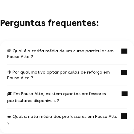
Perguntas frequentes:
💸 Qual é a tarifa média de um curso particular em
Pouso Alto ?
🎯 Por qual motivo optar por aulas de reforço em
O valor médio de uma aula particular em Pouso
Pouso Alto ?
Alto é de R$ 39.
🎓 Em Pouso Alto, existem quantos professores
Ter aulas com um professor experiente na
Esses valores podem variar de acordo com
particulares disponíveis ?
temática desejada vai te ajudar a progredir mais
rapidamente.
a experiência do professor,
o local do curso (online ou a domicílio) e a
✒️ Qual a nota média dos professores em Pouso Alto
6 profes particulares propõem seus serviços.
localização geográfica
?
O curso particular te permite escolher um perfil de
a duração e regularidade das aulas
profissional dentro de suas necessidades e