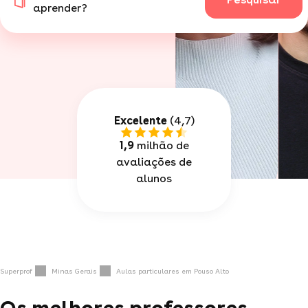
aprender?
Excelente
(4,7)
1,9
milhão de
avaliações de
alunos
Superprof
Minas Gerais
Aulas particulares em Pouso Alto