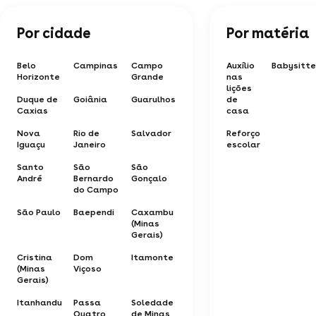
Por cidade
Por matéria
Belo
Campinas
Campo
Auxílio
Babysitte
Horizonte
Grande
nas
lições
Duque de
Goiânia
Guarulhos
de
Caxias
casa
Nova
Rio de
Salvador
Reforço
Iguaçu
Janeiro
escolar
Santo
São
São
André
Bernardo
Gonçalo
do Campo
São Paulo
Baependi
Caxambu
(Minas
Gerais)
Cristina
Dom
Itamonte
(Minas
Viçoso
Gerais)
Itanhandu
Passa
Soledade
Quatro
de Minas