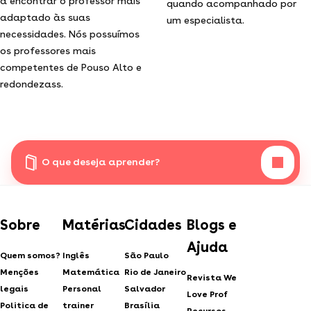
a encontrar o professor mais
quando acompanhado por
adaptado às suas
um especialista.
necessidades. Nós possuímos
os professores mais
competentes de Pouso Alto e
redondezass.
O que deseja aprender?
Sobre
Matérias
Cidades
Blogs e
Ajuda
Quem somos?
Inglês
São Paulo
Menções
Matemática
Rio de Janeiro
Revista We
legais
Personal
Salvador
Love Prof
Politica de
trainer
Brasília
Recursos