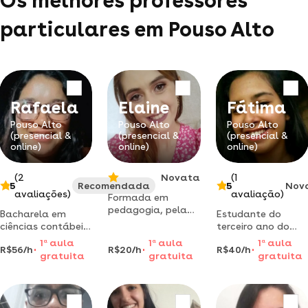
Os melhores professores
particulares em Pouso Alto
Rafaela
Elaine
Fátima
Pouso Alto
Pouso Alto
Pouso Alto
(presencial &
(presencial &
(presencial &
online)
online)
online)
(2
Novata
(1
5
Recomendada
5
Nov
avaliações)
avaliação)
Formada em
pedagogia, pela
Bacharela em
Estudante do
facu ldade victor/
ciências contábeis
terceiro ano do
unis. aulas para o
ensina cálculos,
ensino
1
a
aula
1
a
aula
1
a
aula
nível fundamental.
R$56/h
R$20/h
R$40/h
raciocínio logico,
médio,apaixonada
gratuita
gratuita
gratuita
português nativo e
por livros e
interpretação de
documentários.
textos.
possuo facilidade
em ensinar,