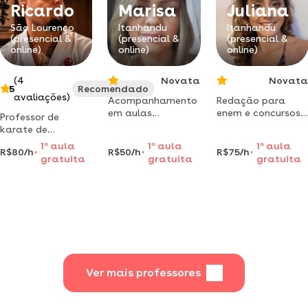
em música viva.
Ricardo
Marisa
Juliana
São Lourenço
Itanhandu
Itanhandu
(presencial &
(presencial &
(presencial &
online)
online)
online)
(4
Novata
Novata
5
Recomendado
avaliações)
Acompanhamento
Redação para
em aulas
enem e concursos.
Professor de
individuais ou em
formada em
karate de
turmas.
comunicação
contato, filiado a
1
a
aula
1
a
aula
1
a
aula
musculação,
social - jornalismo
R$80/h
R$50/h
R$75/h
shinkyokushin, com
gratuita
gratuita
gratuita
aeróbico,
e letras -
experiência em
fortalecimento e
português.
treinamento
alongamentos
professora de
adaptado,
redação enem e
prescrição de
concursos.
treinamento
online, experiência
no trabalho com
pessoas com
deficiência.
Ver mais professores