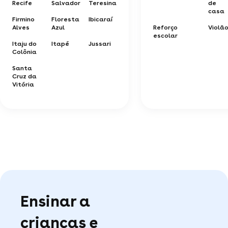
Recife
Salvador
Teresina
de
casa
Firmino
Floresta
Ibicaraí
Alves
Azul
Reforço
Violã
escolar
Itaju do
Itapé
Jussari
Colônia
Santa
Cruz da
Vitória
Ensinar a
crianças e