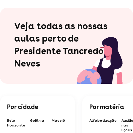
Veja todas as nossas
aulas perto de
Presidente Tancredo
Neves
Por cidade
Por matéria
Belo
Goiânia
Maceió
Alfabetização
Auxíli
Horizonte
nas
lições