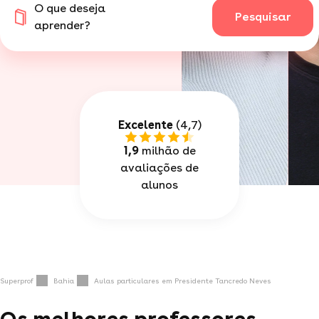
O que deseja
Pesquisar
aprender?
Excelente
(4,7)
1,9
milhão de
avaliações de
alunos
Superprof
Bahia
Aulas particulares em Presidente Tancredo Neves