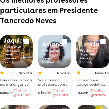
Os melhores professores
particulares em Presidente
Tancredo Neves
Jaquiele
Amanda
Leticia
Presidente
Tancredo
Presidente
Presidente
Neves
Tancredo
Tancredo
(presencial &
Neves
Neves
online)
(online)
(online)
Novata
Novata
Novata
Educadora remota
Sou amanda,
Formada em
para crianças com
professora com 2
serviço social, aula
dificuldade de
anos de
de reforço escolar,
1
a
aula
1
a
aula
1
a
aula
R$50/h
R$50/h
R$52/h
aprendizado e
experiência,
sociologia,
gratuita
gratuita
gratuita
auxílio nas
ofereço aulas de
educação
atividades
reforço online
ambiental, social
personalizadas