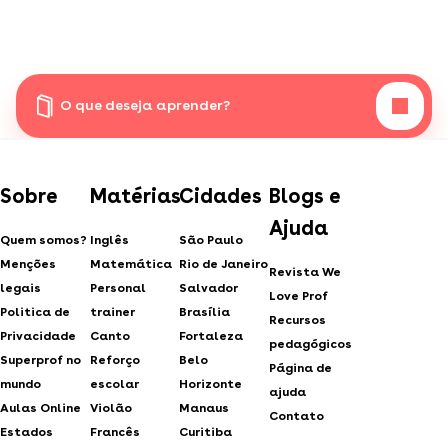
O que deseja aprender?
Sobre
Matérias
Cidades
Blogs e
Ajuda
Quem somos?
Inglês
São Paulo
Menções
Matemática
Rio de Janeiro
Revista We
legais
Personal
Salvador
Love Prof
Politica de
trainer
Brasília
Recursos
Privacidade
Canto
Fortaleza
pedagógicos
Superprof no
Reforço
Belo
Página de
mundo
escolar
Horizonte
ajuda
Aulas Online
Violão
Manaus
Contato
Estados
Francês
Curitiba