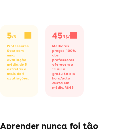
5
45
/5
R$/h
Professores
Melhores
Star com
preços: 100%
uma
dos
avaliação
professores
média de 5
oferecem a
estrelas e
1ª aula
mais de 6
gratuita
e a
avaliações.
hora/aula
custa em
média R$45
Aprender nunca foi tão