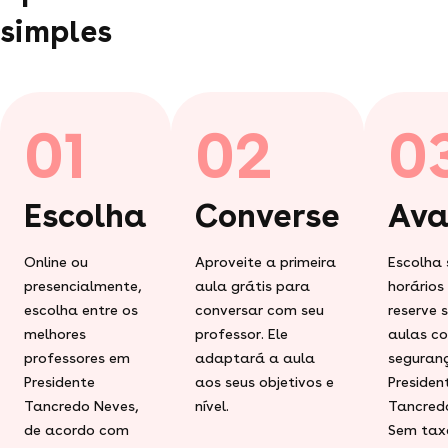
simples
01
02
0
Escolha
Converse
Ava
Online ou
Aproveite a primeira
Escolha 
presencialmente,
aula grátis para
horários
escolha entre os
conversar com seu
reserve 
melhores
professor. Ele
aulas c
professores em
adaptará a aula
seguran
Presidente
aos seus objetivos e
Presiden
Tancredo Neves,
nível.
Tancred
de acordo com
Sem tax