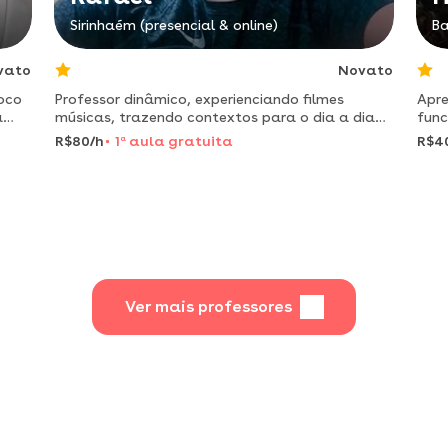
Sirinhaém (presencial & online)
Ba
vato
Novato
oco
Professor dinâmico, experienciando filmes
Apre
a
músicas, trazendo contextos para o dia a dia
fun
para desenvolver o seu inglês da melhor forma!
offi
R$80/h
1
a
aula gratuita
R$4
Ver mais professores