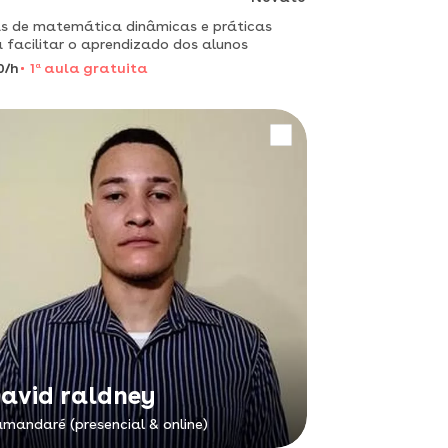
s de matemática dinâmicas e práticas
 facilitar o aprendizado dos alunos
0/h
1
a
aula gratuita
avid raldney
mandaré (presencial & online)