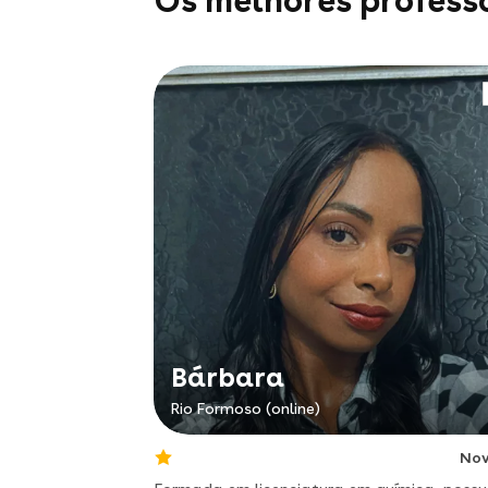
Os melhores profess
Bárbara
Rio Formoso (online)
No