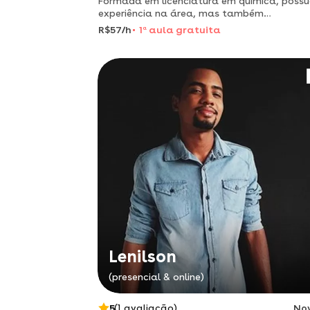
Formada em licenciatura em química, poss
experiência na área, mas também
especialidade em matemática, ensino a
R$57/h
1
a
aula gratuita
disciplina de forma lúdica e eficiente, visan
sempre seu conforto mental para que pos
Lenilson
(presencial & online)
5
(1 avaliação)
No