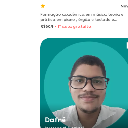
No
Formação acadêmica em música teoria e
prática em piano , órgão e teclado e
pedagogia, reforço escolar
R$60/h
1
a
aula gratuita
Dafné