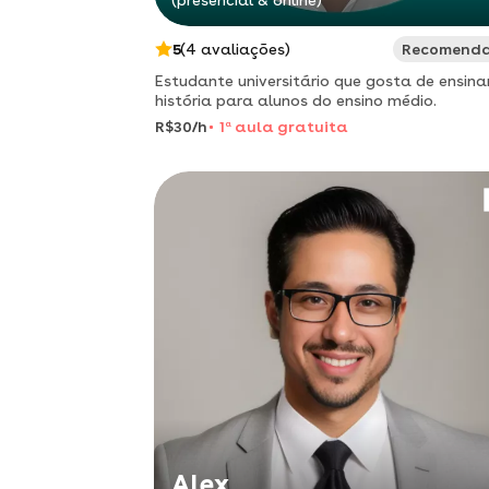
(presencial & online)
5
(4 avaliações)
Recomend
Estudante universitário que gosta de ensina
história para alunos do ensino médio.
R$30/h
1
a
aula gratuita
Alex