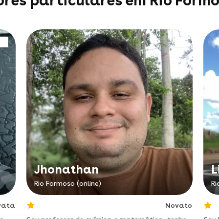
ores particulares em Rio Form
Jhonathan
L
Rio Formoso (online)
Ri
vata
Novato