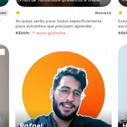
Praia de Tamandaré (presencial & online)
Pr
ado
Novata
r
As aulas serão para todos especificamente
Estu
para estranhos que precisam aprender
esco
rapidamente.
cria
R$30/h
1
a
aula gratuita
R$6
Rafael
H