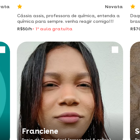
vata
Novata
Cássia assis, professora de química, entenda a
Daqu
química para sempre. venha reagir comigo!!!
bras
um r
R$50/h
1
a
aula gratuita
R$7
Franciene
S