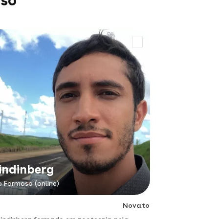
oso
indinberg
o Formoso (online)
Novato