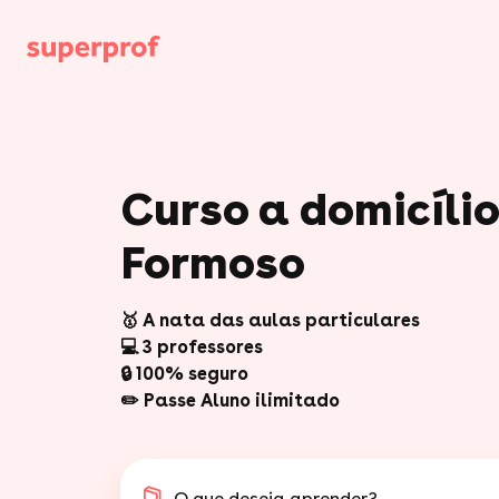
Curso a domicílio
Formoso
🥇 A nata das aulas particulares
💻 3 professores
🔒 100% seguro
✏️ Passe Aluno ilimitado
O que deseja aprender?