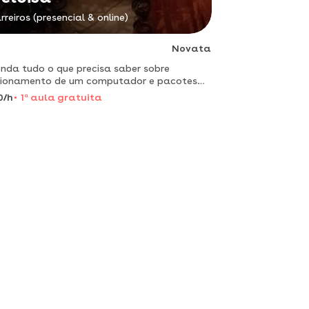
rreiros (presencial & online)
Novata
nda tudo o que precisa saber sobre
cionamento de um computador e pacotes
ce (word, powerpoint e outros)
0/h
1
a
aula gratuita