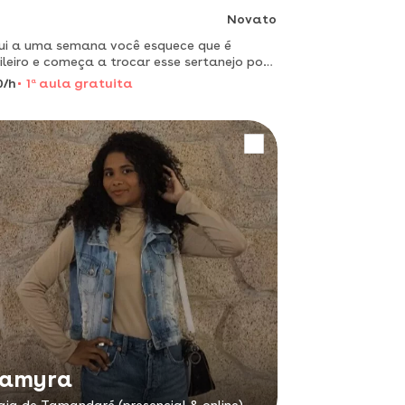
Novato
i a uma semana você esquece que é
ileiro e começa a trocar esse sertanejo por
eggaeton kkk. vente y aprende conmigo
0/h
1
a
aula gratuita
amyra