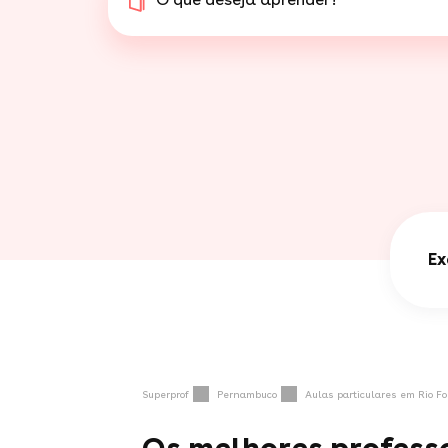
Ex
Superprof
Pernambuco
Aulas particulares em Rio F