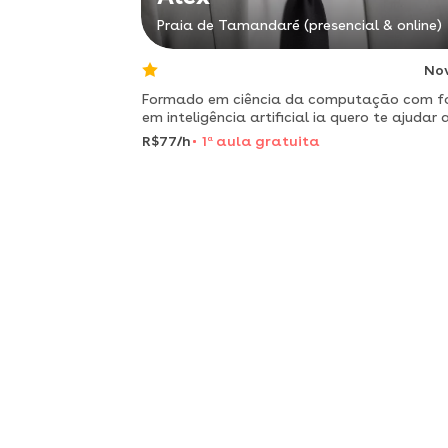
Praia de Tamandaré (presencial & online)
No
Formado em ciência da computação com f
em inteligência artificial ia quero te ajudar 
entender o universo da tecnologia, venha
R$77/h
1
a
aula gratuita
aprender a programar comigo!