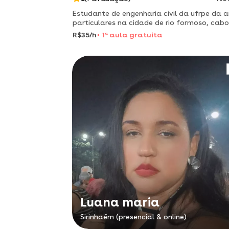
Estudante de engenharia civil da ufrpe da a
particulares na cidade de rio formoso, cabo
santo agostinho e região.
R$35/h
1
a
aula gratuita
Luana maria
Sirinhaém (presencial & online)