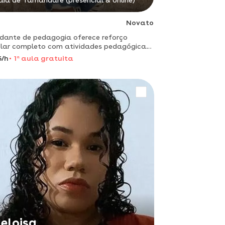
aia de Tamandaré (presencial & online)
Novato
dante de pedagogia oferece reforço
lar completo com atividades pedagógicas
tivas para alunos do ensino fundamental.
5/h
1
a
aula gratuita
eloisa