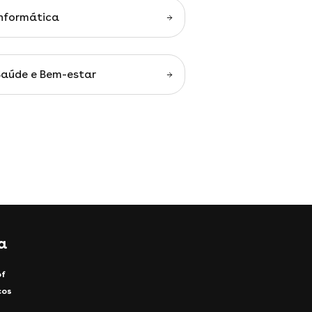
Informática
Saúde e Bem-estar
a
of
cos