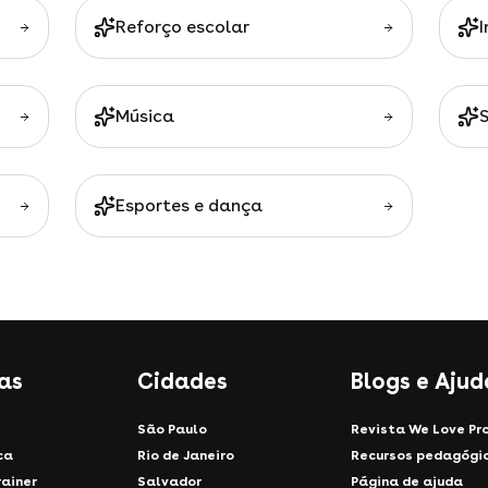
Reforço escolar
Música
Esportes e dança
as
Cidades
Blogs e Ajud
São Paulo
Revista We Love Pr
ca
Rio de Janeiro
Recursos pedagógi
rainer
Salvador
Página de ajuda