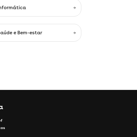
Informática
Saúde e Bem-estar
a
of
cos