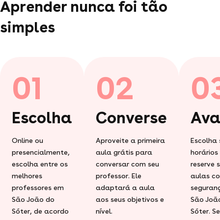
Aprender nunca foi tão
simples
01
02
0
Escolha
Converse
Ava
Online ou
Aproveite a primeira
Escolha 
presencialmente,
aula grátis para
horários
escolha entre os
conversar com seu
reserve 
melhores
professor. Ele
aulas c
professores em
adaptará a aula
seguran
São João do
aos seus objetivos e
São Joã
Sóter, de acordo
nível.
Sóter. S