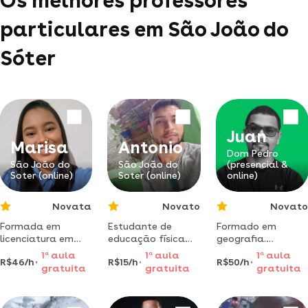
Os melhores professores
particulares em São João do
Sóter
Juan
Marisa
Antonio
Dom Pedro
São João do
São João do
(presencial &
Soter (online)
Soter (online)
online)
Novata
Novato
Novato
Formada em
Estudante de
Formado em
licenciatura em
educação física
geografia.
matemática pela
bacharelado- foi
especialização em
1
a
aula
1
a
aula
1
a
aula
R$46/h
R$15/h
R$50/h
universidade
aula em academia
robótica e
gratuita
gratuita
gratuita
estadual do
e sou otimo em
gamificacão na
maranhão.
fisiologia
educação. vamos
trabalho com
aprender?