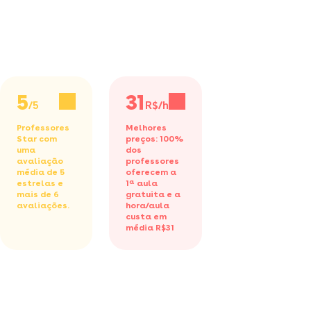
5
31
/5
R$/h
Professores
Melhores
Star com
preços: 100%
uma
dos
avaliação
professores
média de 5
oferecem a
estrelas e
1ª aula
mais de 6
gratuita
e a
avaliações.
hora/aula
custa em
média R$31