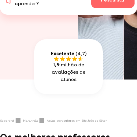
aprender?
Excelente
(4,7)
1,9
milhão de
avaliações de
alunos
Superprof
Maranhão
Aulas particulares em São João do Sóter