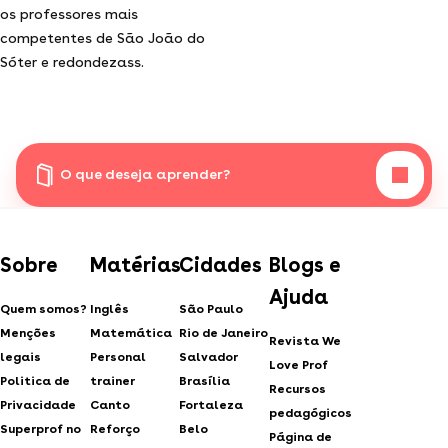
os professores mais
competentes de São João do
Sóter e redondezass.
O que deseja aprender?
Sobre
Matérias
Cidades
Blogs e
Ajuda
Quem somos?
Inglês
São Paulo
Menções
Matemática
Rio de Janeiro
Revista We
legais
Personal
Salvador
Love Prof
Politica de
trainer
Brasília
Recursos
Privacidade
Canto
Fortaleza
pedagógicos
Superprof no
Reforço
Belo
Página de