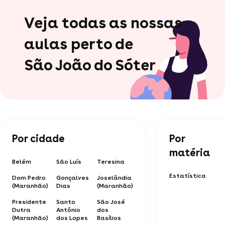
Veja todas as nossas
aulas perto de
São João do Sóter
Por cidade
Por
matéria
Belém
São Luís
Teresina
Estatística
Dom Pedro
Gonçalves
Joselândia
(Maranhão)
Dias
(Maranhão)
Presidente
Santo
São José
Dutra
Antônio
dos
(Maranhão)
dos Lopes
Basílios