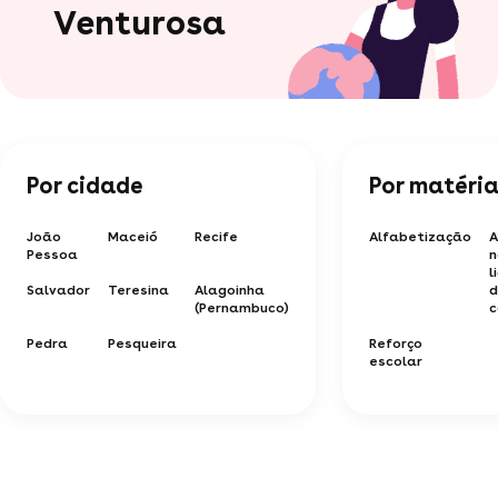
Venturosa
Por cidade
Por matéri
João
Maceió
Recife
Alfabetização
A
Pessoa
n
l
Salvador
Teresina
Alagoinha
d
(Pernambuco)
c
Pedra
Pesqueira
Reforço
escolar