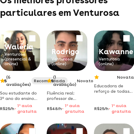
Os melhores professores
particulares em Venturosa
Waléria
Rodrigo
Kawanne
Venturosa
(presencial &
Venturosa
Venturosa
online)
(online)
(online)
(6
(1
Novata
5
Recomendada
5
Novato
avaliações)
avaliação)
Educadora de
reforço de todas
Sou estudante do
Fluência real:
as matérias, sendo
3º ano do ensino
professor de
público
médio, já consegui
inglês, com 13 anos
1
a
aula
1
a
aula
1
a
aula
principalmente
R$25/h
R$48/h
R$25/h
alcançar 900 na
de contato e
gratuita
gratuita
gratuita
crianças e
redação do enem
formação em
autistas.
e 980 praticando.
letras.
desde 2021 corrijo
redações e dou