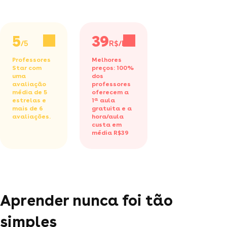
5
39
/5
R$/h
Professores
Melhores
Star com
preços: 100%
uma
dos
avaliação
professores
média de 5
oferecem a
estrelas e
1ª aula
mais de 6
gratuita
e a
avaliações.
hora/aula
custa em
média R$39
Aprender nunca foi tão
simples