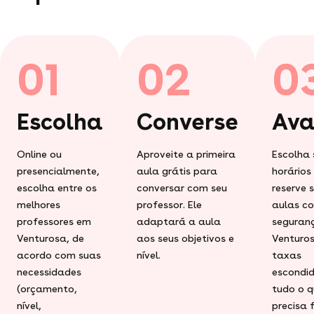
01
02
0
Escolha
Converse
Ava
Online ou
Aproveite a primeira
Escolha 
presencialmente,
aula grátis para
horários
escolha entre os
conversar com seu
reserve 
melhores
professor. Ele
aulas c
professores em
adaptará a aula
seguran
Venturosa, de
aos seus objetivos e
Venturo
acordo com suas
nível.
taxas
necessidades
escondid
(orçamento,
tudo o q
nível,
precisa 