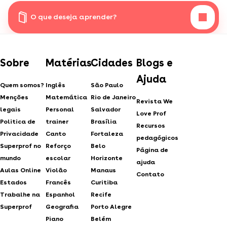
O que deseja aprender?
Sobre
Matérias
Cidades
Blogs e
Ajuda
Quem somos?
Inglês
São Paulo
Menções
Matemática
Rio de Janeiro
Revista We
legais
Personal
Salvador
Love Prof
Politica de
trainer
Brasília
Recursos
Privacidade
Canto
Fortaleza
pedagógicos
Superprof no
Reforço
Belo
Página de
mundo
escolar
Horizonte
ajuda
Aulas Online
Violão
Manaus
Contato
Estados
Francês
Curitiba
Trabalhe na
Espanhol
Recife
Superprof
Geografia
Porto Alegre
Piano
Belém