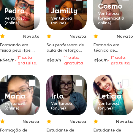
reforço de
Cosmo
gramática!
Pedro
Jamilly
Venturosa
Venturosa
Venturosa
(presencial &
(online)
(online)
online)
Novato
Novata
Novato
Formando em
Sou professora de
Formado em
física pelo ifpe.
aula de reforço
técnico de
toda uma
nas horas vagas e
enfermagem
1
a
aula
1
a
aula
1
a
aula
R$45/h
R$20/h
R$56/h
dinâmica,
especialista em
auxílio em sala de
gratuita
gratuita
gratuita
metodologia e
língua portuguesa,
aula com crianças
bom humor
que admiro de
com transtorno do
integrado as suas
paixão. espero
aspectro autista (
aulas!
poder ajudá-los da
tea )
melhor forma
possível
Maria
Irla
Letícia
Venturosa
Venturosa
Venturosa
(online)
(online)
(online)
Novata
Novata
Novata
Formação de
Estudante de
Estudante de