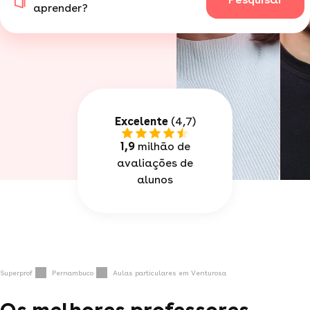
aprender?
Excelente
(4,7)
1,9
milhão de
avaliações de
alunos
Superprof
Pernambuco
Aulas particulares em Venturosa