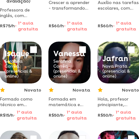
avaliação)
Crescer a aprender
Auxílio nas tarefas
- transformando
escolares, com
Professora de
seu aprendizado,
vasta experiência
inglês, com
considerando
no ramo. estudar
formação em
1
a
aula
1
a
aula
1
a
aula
múltiplas
nunca foi tão
R$75/h
R$60/h
R$60/h
letras - inglês. do
gratuita
gratuita
gratuita
ferramentas
fácil!
básico ao
pedagógicas para
avançado.
enriquecer suas
apropriações!
Isaque
Vanessa
Jafran
Serafina
Serafina
Corrêa
Corrêa
Nova Prata
(presencial &
(presencial &
(presencial &
online)
online)
online)
Novato
Novata
Novato
Formado como
Formada em
Hola, profesor
técnico em
matemática e
principiante,
eletromecânica e
pedagogia dou
comencehace
1
a
aula
1
a
aula
1
a
aula
R$15/h
R$50/h
R$50/h
já instrutor de
aulas desde os
poco a dar aulas
gratuita
gratuita
gratuita
educação
anos iniciais até o
de lenguaje por
profissional do
ensino médio.
necesidad, tengo
senai.
un buen dialecto y
puedo dar buenas