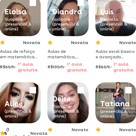
personalizadas
para cada novo
Eloisa
Diandra
Luis
aluno.
Guaporé
Guaporé
Planalto
(presencial &
(presencial &
(presencial &
online)
online)
online)
Novata
Novata
Novato
Aulas de reforço
Aulas de
Aulas excel basico
em matemática
matemática,
e avançado
para facilitar seu
auxílio na
macros ou vba
1
a
aula
1
a
aula
1
a
aula
R$60/h
R$100/h
R$60/h
aprendizado
realização de
especialista em
gratuita
gratuita
gratuita
escolar ou
tarefas, resolução
excel - certificado
vestibular
de exercícios e
cmos
preparo para
avaliações.
Deise
Aline
Tatiana
Planalto
(presencial &
(presencial &
(presencial &
online)
online)
online)
(1
Novato
Novato
5
Novata