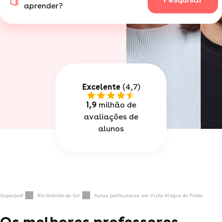
aprender?
Excelente
(4,7)
1,9
milhão de
avaliações de
alunos
Superprof
Rio Grande do Sul
Aulas particulares em Vista Alegre do Prata