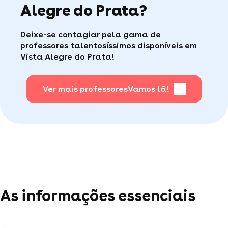
Alegre do Prata?
Caso encontre algum problema durante suas
aulas, a Superprof possui um serviço ao
Faça sua busca, com apena um clique, é muito
Deixe-se contagiar pela gama de
consumidor de qualidade disponível para te ajudar
fácil
.
professores talentosíssimos disponíveis em
(por telefone e e-mail, 5J/7).
Vista Alegre do Prata!
Para saber + acesse nossa página de perguntas
mais frequentes
Ver mais professores
.
Vamos lá!
As informações essenciais