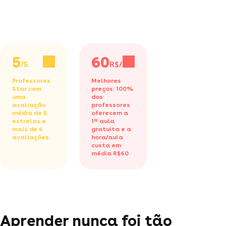
5
60
/5
R$/h
Professores
Melhores
Star com
preços: 100%
uma
dos
avaliação
professores
média de 5
oferecem a
estrelas e
1ª aula
mais de 6
gratuita
e a
avaliações.
hora/aula
custa em
média R$60
Aprender nunca foi tão