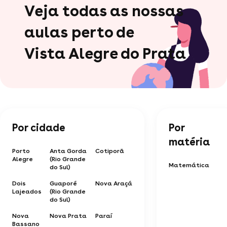
Veja todas as nossas
aulas perto de
Vista Alegre do Prata
Por cidade
Por
matéria
Porto
Anta Gorda
Cotiporã
Alegre
(Rio Grande
Matemática
do Sul)
Dois
Guaporé
Nova Araçá
Lajeados
(Rio Grande
do Sul)
Nova
Nova Prata
Paraí
Bassano