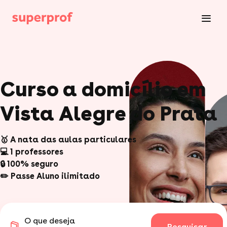
Curso a domicílio em
Vista Alegre do Prata
🥇 A nata das aulas particulares
💻 1 professores
🔒 100% seguro
✏️ Passe Aluno ilimitado
O que deseja
Pesquisar