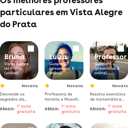
Os melhores professores
particulares em Vista Alegre
do Prata
Bruna
Luiza
Professor
Vista Alegre
Guaporé
Guaporé
do Prata
(presencial &
(presencial &
(online)
online)
online)
Novata
Novata
Novato
Desvende os
Professora de
Resolvo exercícios
segredos da
história e filosofia.
de matemática
matemática! te
aulas
apresentando o
1
a
aula
1
a
aula
1
a
aula
R$60/h
R$50/h
R$100/h
ajudo a
humanizadas e
passo a passo.
gratuita
gratuita
gratuita
descomplicar a
personalizadas
faço o
matemática com
para sua
detalhamento da
aulas
individualidade.
resolução.