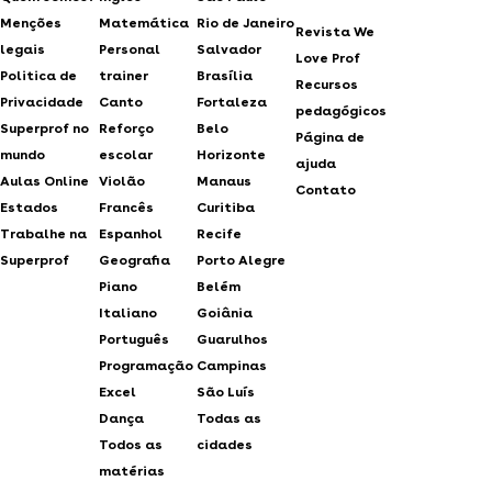
Menções
Matemática
Rio de Janeiro
Revista We
legais
Personal
Salvador
Love Prof
Politica de
trainer
Brasília
Recursos
Privacidade
Canto
Fortaleza
pedagógicos
Superprof no
Reforço
Belo
Página de
mundo
escolar
Horizonte
ajuda
Aulas Online
Violão
Manaus
Contato
Estados
Francês
Curitiba
Trabalhe na
Espanhol
Recife
Superprof
Geografia
Porto Alegre
Piano
Belém
Italiano
Goiânia
Português
Guarulhos
Programação
Campinas
Excel
São Luís
Dança
Todas as
Todos as
cidades
matérias