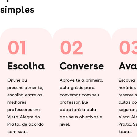
simples
01
02
0
Escolha
Converse
Ava
Online ou
Aproveite a primeira
Escolha 
presencialmente,
aula grátis para
horários
escolha entre os
conversar com seu
reserve 
melhores
professor. Ele
aulas c
professores em
adaptará a aula
seguran
Vista Alegre do
aos seus objetivos e
Vista Al
Prata, de acordo
nível.
Prata. 
com suas
taxas