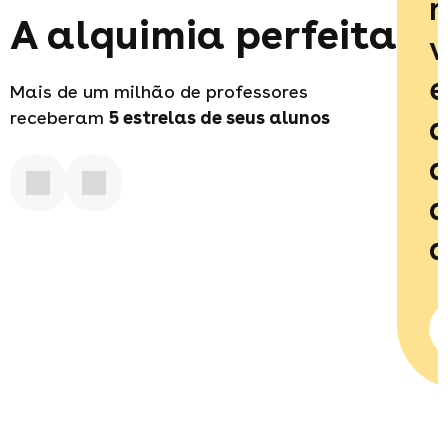
r
A alquimia perfeita
v
e
Mais de um milhão de professores
receberam
5 estrelas
de seus alunos
d
a
d
q
R