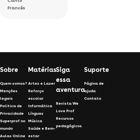
Canto
Francês
Sobre
Matérias
Siga
Suporte
essa
Quem somos?
Artes e Lazer
Página de
aventura
Menções
Reforço
ajuda
legais
escolar
Contato
Revista We
Politica de
Informática
Love Prof
Privacidade
Línguas
Recursos
Superprof no
Música
pedagógicos
mundo
Saúde e Bem-
Aulas Online
estar