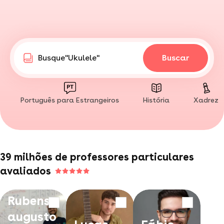
"Tênis"
Busque
"Ukulele"
Buscar
"Yoga"
"Falar em público"
"Desenho"
Português para Estrangeiros
História
Xadrez
"Surfe"
"Confeitaria"
"Edição de vídeo"
"Filosofia"
"Mandarim"
39 milhões de professores particulares
"Arquitetura"
avaliados
"Aquarela"
"Xadrez"
Rubens
"Pádel"
"Tênis"
augusto