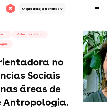
O que deseja aprender?
asil
Ciências sociais
ogia
rientadora no
ências Sociais
 nas áreas de
e Antropologia.