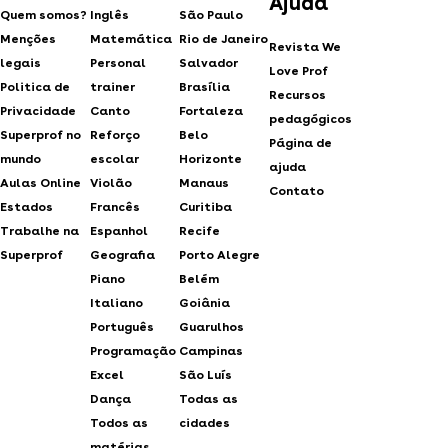
Ajuda
Quem somos?
Inglês
São Paulo
Menções
Matemática
Rio de Janeiro
Revista We
legais
Personal
Salvador
Love Prof
Politica de
trainer
Brasília
Recursos
Privacidade
Canto
Fortaleza
pedagógicos
Superprof no
Reforço
Belo
Página de
mundo
escolar
Horizonte
ajuda
Aulas Online
Violão
Manaus
Contato
Estados
Francês
Curitiba
Trabalhe na
Espanhol
Recife
Superprof
Geografia
Porto Alegre
Piano
Belém
Italiano
Goiânia
Português
Guarulhos
Programação
Campinas
Excel
São Luís
Dança
Todas as
Todos as
cidades
matérias