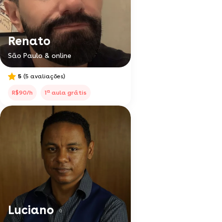
Renato
São Paulo & online
5
(5 avaliações)
a
R$90/h
1
aula grátis
Luciano