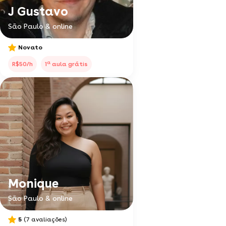
J Gustavo
São Paulo & online
Novato
a
R$50/h
1
aula grátis
Monique
São Paulo & online
5
(7 avaliações)