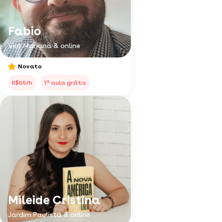
Fabio
Vila Mariana & online
Novato
a
R$65/h
1
aula grátis
Mileide Cristina
Jardim Paulista & online