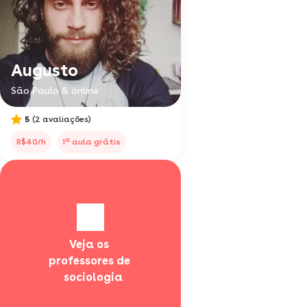
Augusto
São Paulo & online
5
(2 avaliações)
a
R$40/h
1
aula grátis
Veja os 
professores de 
  sociologia