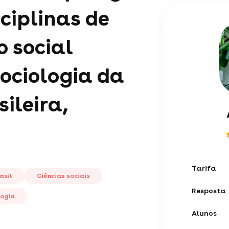
sciplinas de
 social
sociologia da
ileira,
Tarifa
asil
Ciências sociais
Resposta
ogia
Alunos