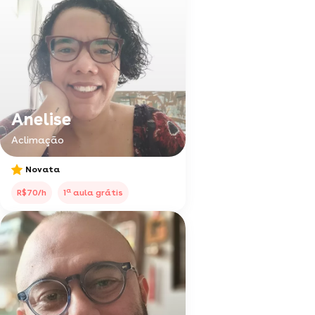
Anelise
Aclimação
Novata
a
R$70/h
1
aula grátis