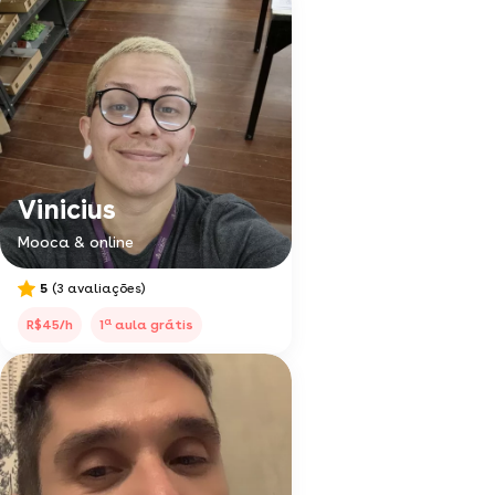
Vinicius
Mooca & online
5
(3 avaliações)
a
R$45/h
1
aula grátis