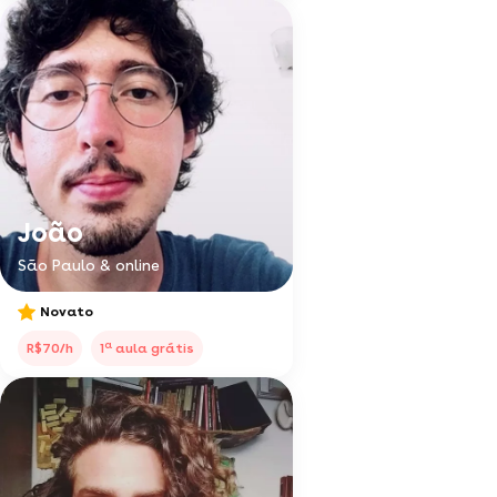
João
São Paulo & online
Novato
a
R$70/h
1
aula grátis