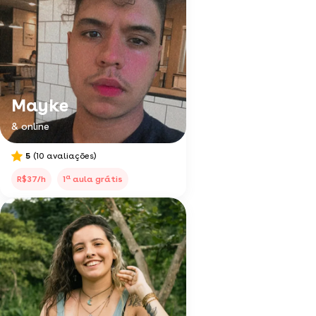
Mayke
& online
5
(10 avaliações)
a
R$37/h
1
aula grátis