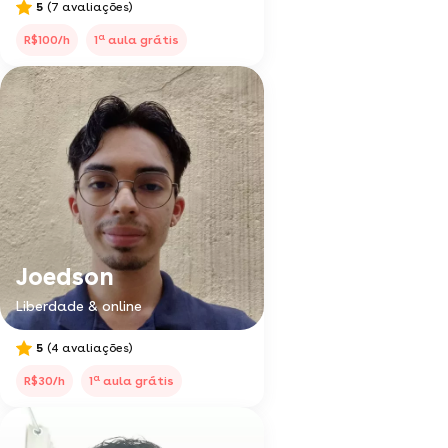
5
(7 avaliações)
a
R$100/h
1
aula grátis
Joedson
Liberdade & online
5
(4 avaliações)
a
R$30/h
1
aula grátis