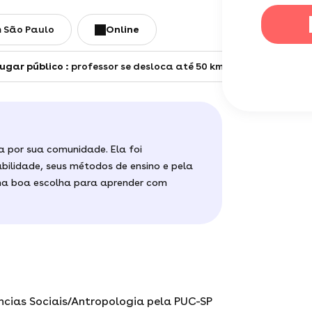
 São Paulo
online
ugar público :
professor se desloca até 50 km
de São Paulo
a por sua comunidade. Ela foi
ilidade, seus métodos de ensino e pela
ma boa escolha para aprender com
cias Sociais/Antropologia pela PUC-SP