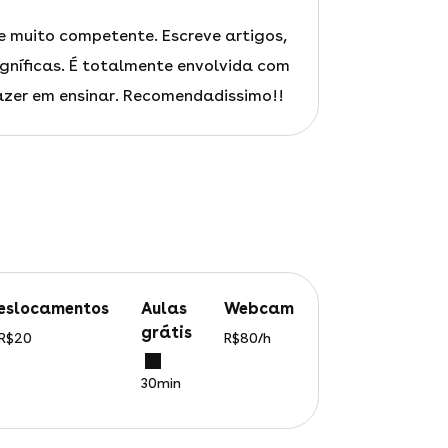
a e muito competente. Escreve artigos,
gníficas. É totalmente envolvida com
azer em ensinar. Recomendadissimo!!
deslocamentos
aulas
webcam
grátis
 R$20
R$80/h
30min