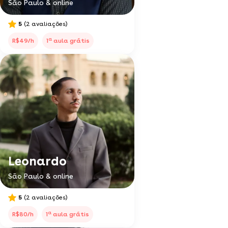
São Paulo & online
5
(2 avaliações)
a
R$49/h
1
aula grátis
Leonardo
São Paulo & online
5
(2 avaliações)
a
R$80/h
1
aula grátis