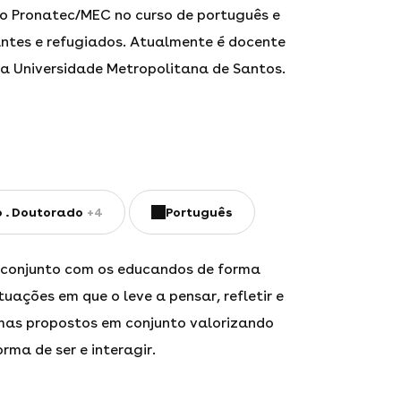
 no Pronatec/MEC no curso de português e
rantes e refugiados. Atualmente é docente
 na Universidade Metropolitana de Santos.
o
Doutorado
+4
Português
 conjunto com os educandos de forma
tuações em que o leve a pensar, refletir e
mas propostos em conjunto valorizando
orma de ser e interagir.