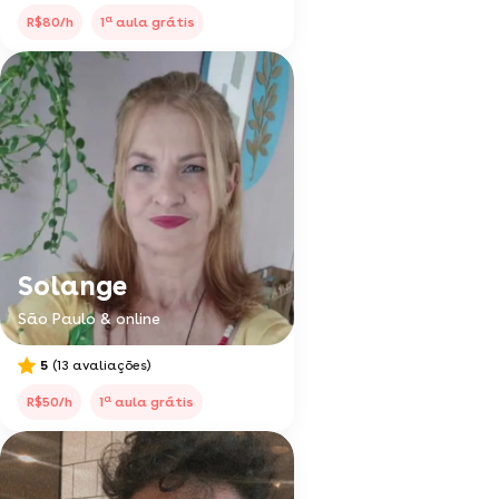
a
R$80/h
1
aula grátis
Solange
São Paulo & online
5
(13 avaliações)
a
R$50/h
1
aula grátis