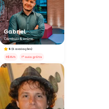
Gabriel
Cambuci & online
5
(6 avaliações)
a
R$35/h
1
aula grátis