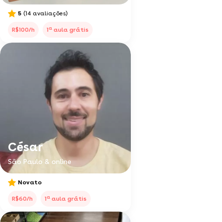
5
(14 avaliações)
a
R$100/h
1
aula grátis
César
São Paulo & online
Novato
a
R$60/h
1
aula grátis