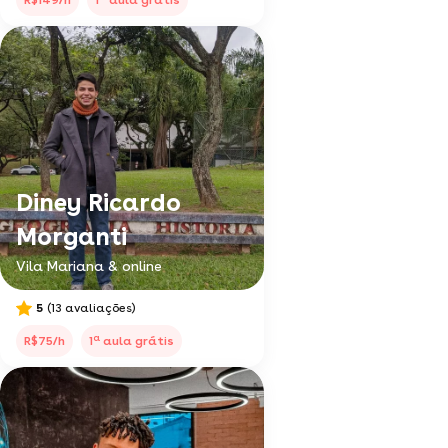
R$149/h
1
aula grátis
Diney Ricardo
Morganti
Vila Mariana & online
5
(13 avaliações)
a
R$75/h
1
aula grátis