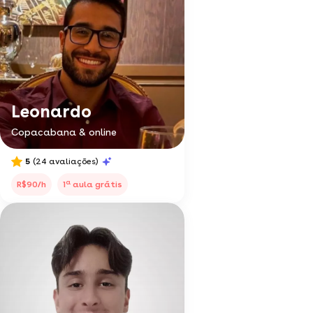
Leonardo
Copacabana & online
5
(24 avaliações)
a
R$90/h
1
aula grátis