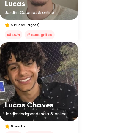
Lucas
Jardim Colonial & online
5
(2 avaliações)
a
R$40/h
1
aula grátis
Lucas Chaves
Jardim Independencia & online
Novato