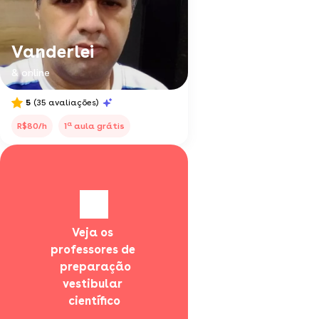
Vanderlei
& online
5
(35 avaliações)
a
R$80/h
1
aula grátis
Veja os 
professores de 
  preparação 
vestibular 
científico