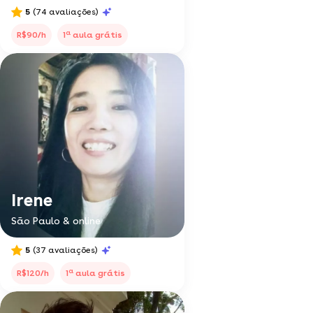
5
(74 avaliações)
a
R$90/h
1
aula grátis
Irene
São Paulo & online
5
(37 avaliações)
a
R$120/h
1
aula grátis