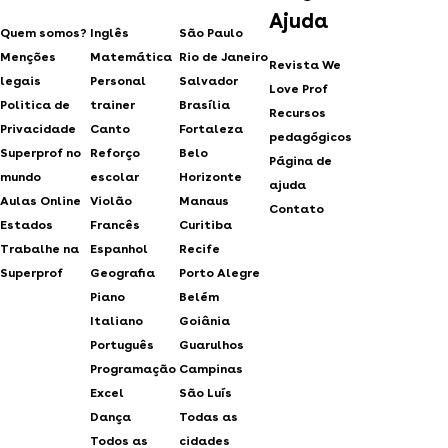
Ajuda
Quem somos?
Inglês
São Paulo
Menções
Matemática
Rio de Janeiro
Revista We
legais
Personal
Salvador
Love Prof
Politica de
trainer
Brasília
Recursos
Privacidade
Canto
Fortaleza
pedagógicos
Superprof no
Reforço
Belo
Página de
mundo
escolar
Horizonte
ajuda
Aulas Online
Violão
Manaus
Contato
Estados
Francês
Curitiba
Trabalhe na
Espanhol
Recife
Superprof
Geografia
Porto Alegre
Piano
Belém
Italiano
Goiânia
Português
Guarulhos
Programação
Campinas
Excel
São Luís
Dança
Todas as
Todos as
cidades