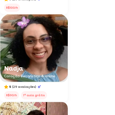
R$100/h
Nadja
Coração Eucarístico & online
5
(29 avaliações)
a
R$90/h
1
aula grátis