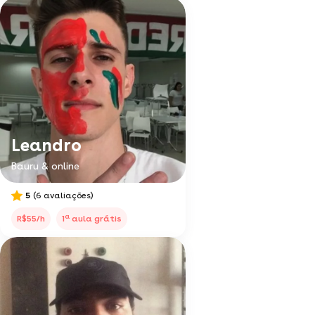
Leandro
Bauru & online
5
(6 avaliações)
a
R$55/h
1
aula grátis