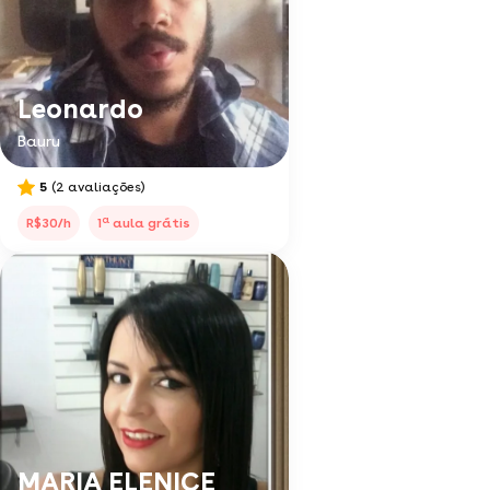
Leonardo
Bauru
5
(2 avaliações)
a
R$30/h
1
aula grátis
MARIA ELENICE