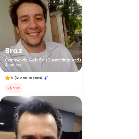
Braz
Campo do Galvão (Guaratinguetá)
& online
5
(51 avaliações)
R$70/h