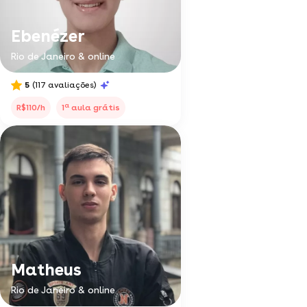
Ebenézer
Rio de Janeiro & online
5
(117 avaliações)
a
R$110/h
1
aula grátis
Matheus
Rio de Janeiro & online