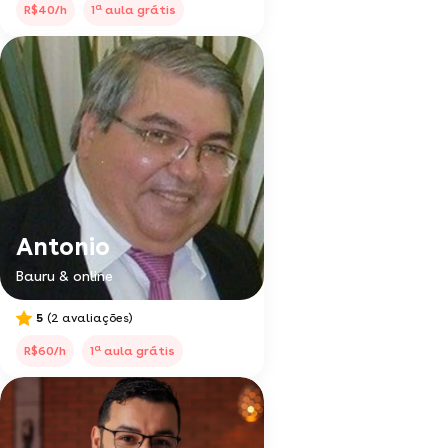
a
R$40/h
1
aula grátis
Antonio
Bauru & online
5
(2 avaliações)
a
R$60/h
1
aula grátis