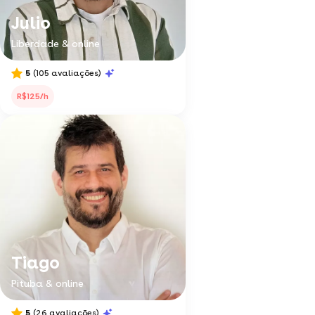
Julio
Liberdade & online
5
(105 avaliações)
R$125/h
Tiago
Pituba & online
5
(26 avaliações)