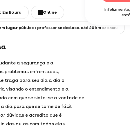
Infelizmente
:
Em Bauru
online
está
em lugar público :
professor se desloca até 20 km
de Bauru
sa
tudante a segurança e a
os problemas enfrentados,
e traga para seu dia a dia o
ia visando o entendimento e a
ndo com que se sinta-se a vontade de
 a dia para que se torne de fácil
r dúvidas e acredito que é
aia das aulas com todas elas