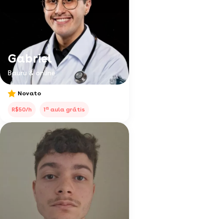
Gabriel
Bauru & online
Novato
a
R$50/h
1
aula grátis