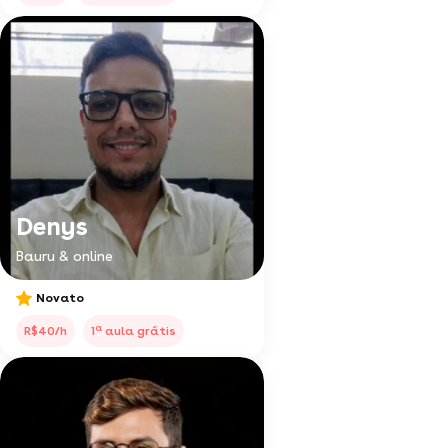
Denys
Bauru & online
Novato
a
R$40/h
1
aula grátis