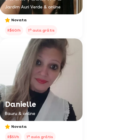
Jardim Auri Verde & online
Novata
a
R$60/h
1
aula grátis
Danielle
Bauru & online
Novata
a
R$51/h
1
aula grátis