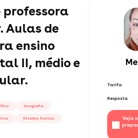
 professora
. Aulas de
ra ensino
l II, médio e
Me
ular.
Tarifa
Resposta
ífico
Geografia
Veja o
tica
Estudos Sociais
prepa