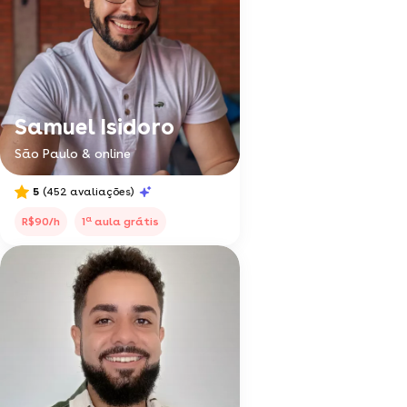
Samuel Isidoro
São Paulo & online
5
(452 avaliações)
a
R$90/h
1
aula grátis