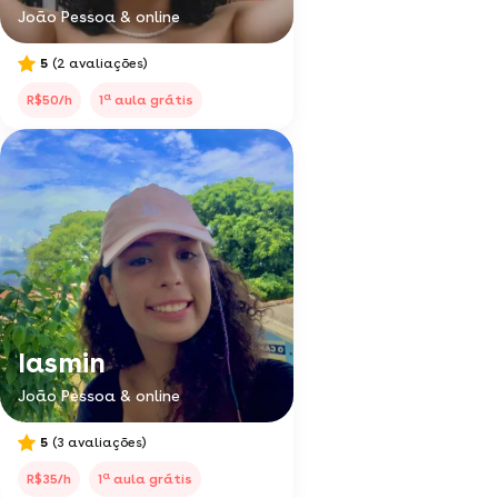
João Pessoa & online
5
(2 avaliações)
a
R$50/h
1
aula grátis
Iasmin
João Pessoa & online
5
(3 avaliações)
a
R$35/h
1
aula grátis