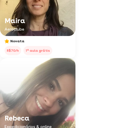
Maira
Aeroclube
Novata
a
R$70/h
1
aula grátis
Rebeca
Expedicionários & online