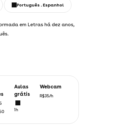
Português
Espanhol
 formada em Letras há dez anos,
uês.
aulas
webcam
es
grátis
R$35/h
5
1h
350