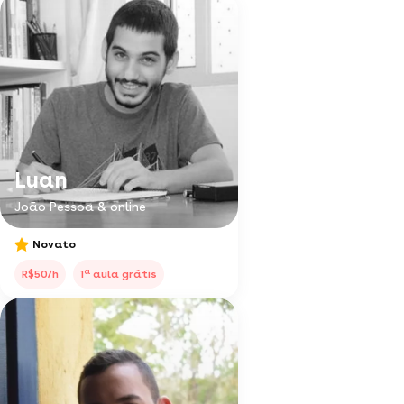
Luan
João Pessoa & online
Novato
a
R$50/h
1
aula grátis