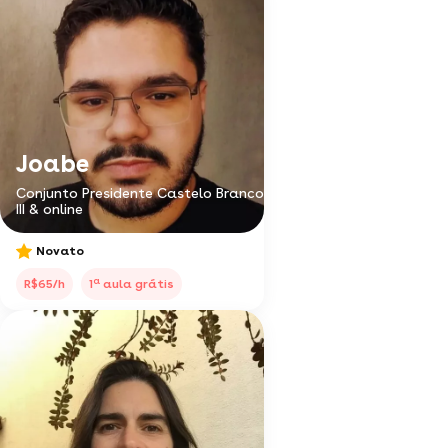
Joabe
Conjunto Presidente Castelo Branco
III & online
Novato
a
R$65/h
1
aula grátis