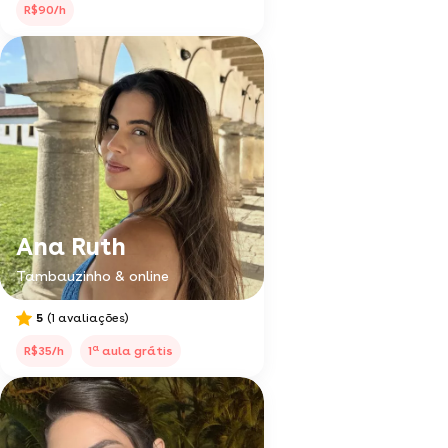
R$90/h
Ana Ruth
Tambauzinho & online
5
(1 avaliações)
a
R$35/h
1
aula grátis