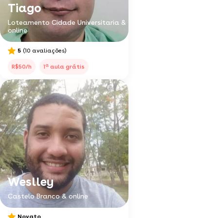
Tiago
Loteamento Cidade Universitaria &
online
5
(10 avaliações)
a
R$50/h
1
aula grátis
Weslley
Castelo Branco & online
Novato