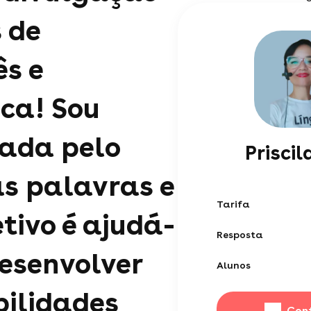
 de
s e
ca! Sou
ada pelo
Priscil
s palavras e
Tarifa
tivo é ajudá-
Resposta
desenvolver
Alunos
bilidades
Con