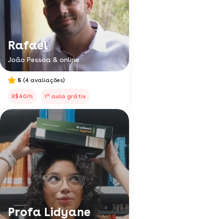
Rafael
João Pessoa & online
5
(4 avaliações)
a
R$40/h
1
aula grátis
Profa Lidyane