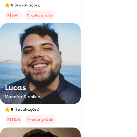
5
(4 avaliações)
a
R$55/h
1
aula grátis
Lucas
Manaíra & online
5
(1 avaliações)
a
R$50/h
1
aula grátis