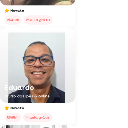
Novata
a
R$40/h
1
aula grátis
Eduardo
Bairro dos Ipês & online
Novato
a
R$65/h
1
aula grátis