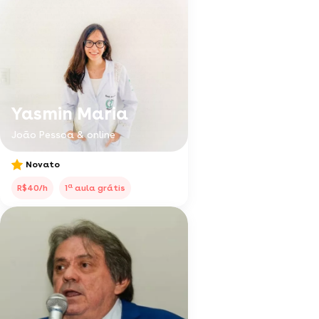
Yasmin Maria
João Pessoa & online
Novato
a
R$40/h
1
aula grátis