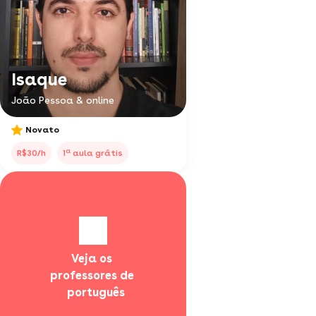
Isaque
João Pessoa & online
Novato
a
R$30/h
1
aula grátis
Veja os 
professores de 
  português