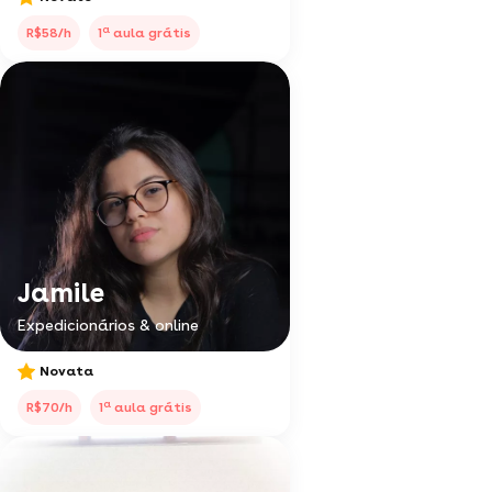
a
R$58/h
1
aula grátis
Jamile
Expedicionários & online
Novata
a
R$70/h
1
aula grátis