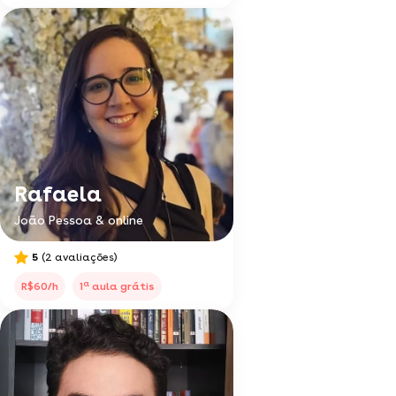
Rafaela
João Pessoa & online
5
(2 avaliações)
a
R$60/h
1
aula grátis