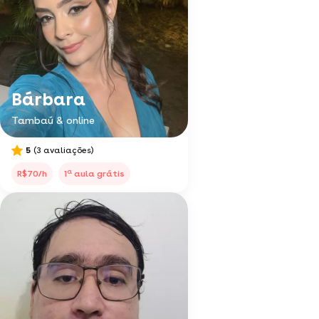
Bárbara
Tambaú & online
5
(3 avaliações)
a
R$70/h
1
aula grátis