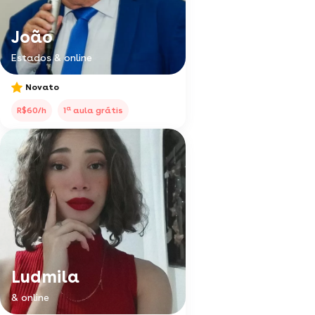
João
Estados & online
Novato
a
R$60/h
1
aula grátis
Ludmila
& online