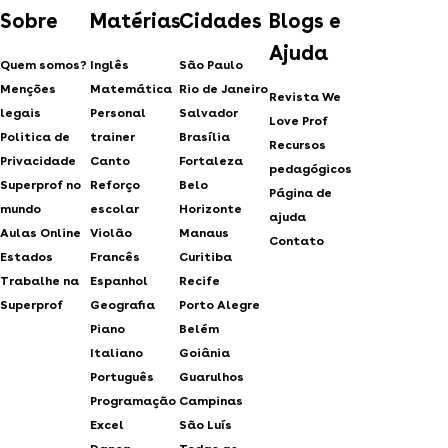
Sobre
Matérias
Cidades
Blogs e
Ajuda
Quem somos?
Inglês
São Paulo
Menções
Matemática
Rio de Janeiro
Revista We
legais
Personal
Salvador
Love Prof
Politica de
trainer
Brasília
Recursos
Privacidade
Canto
Fortaleza
pedagógicos
Superprof no
Reforço
Belo
Página de
mundo
escolar
Horizonte
ajuda
Aulas Online
Violão
Manaus
Contato
Estados
Francês
Curitiba
Trabalhe na
Espanhol
Recife
Superprof
Geografia
Porto Alegre
Piano
Belém
Italiano
Goiânia
Português
Guarulhos
Programação
Campinas
Excel
São Luís