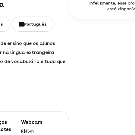
la
Infelizmente, esse pr
está disponív
is
Português
de ensino que os alunos
 na língua extrangeira
o de vocabulário e tudo que
webcam
otes
R$15/h