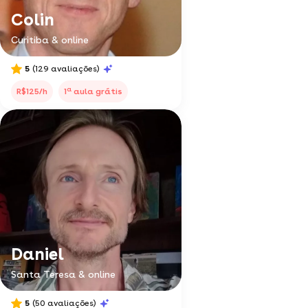
Colin
Curitiba & online
5
(129 avaliações)
a
R$125/h
1
aula grátis
Daniel
Santa Teresa & online
5
(50 avaliações)