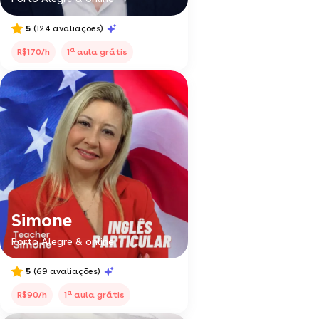
5
(124 avaliações)
a
R$170/h
1
aula grátis
Simone
Porto Alegre & online
5
(69 avaliações)
a
R$90/h
1
aula grátis