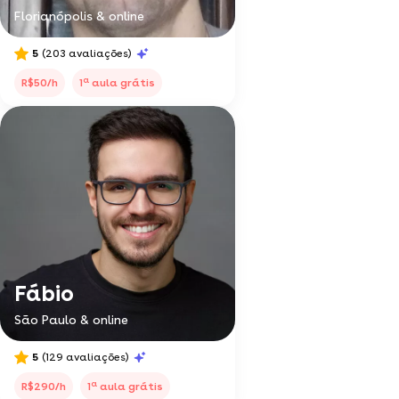
Florianópolis & online
5
(203 avaliações)
a
R$50/h
1
aula grátis
Fábio
São Paulo & online
5
(129 avaliações)
a
R$290/h
1
aula grátis