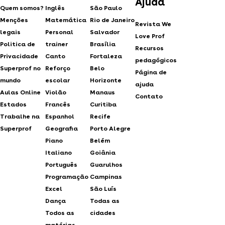
Ajuda
Quem somos?
Inglês
São Paulo
Menções
Matemática
Rio de Janeiro
Revista We
legais
Personal
Salvador
Love Prof
Politica de
trainer
Brasília
Recursos
Privacidade
Canto
Fortaleza
pedagógicos
Superprof no
Reforço
Belo
Página de
mundo
escolar
Horizonte
ajuda
Aulas Online
Violão
Manaus
Contato
Estados
Francês
Curitiba
Trabalhe na
Espanhol
Recife
Superprof
Geografia
Porto Alegre
Piano
Belém
Italiano
Goiânia
Português
Guarulhos
Programação
Campinas
Excel
São Luís
Dança
Todas as
Todos as
cidades