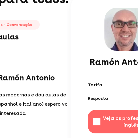
ês - Conversação
aulas
Ramón Ant
 Ramón Antonio
Tarifa
uas modernas e dou aulas de
Resposta
espanhol e italiano) espero vc
 interesada
Veja os profe
inglê