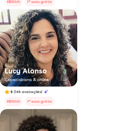
a
R$150/h
1
aula grátis
Lucy Alonso
Copacabana & online
5
(148 avaliações)
a
R$150/h
1
aula grátis