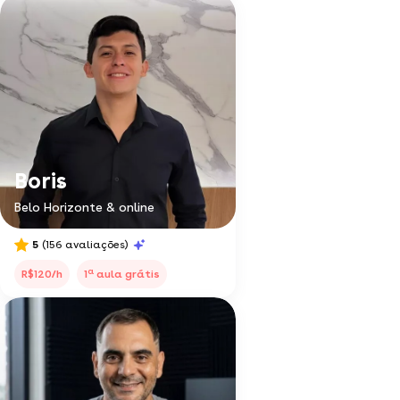
Boris
Belo Horizonte & online
5
(156 avaliações)
a
R$120/h
1
aula grátis