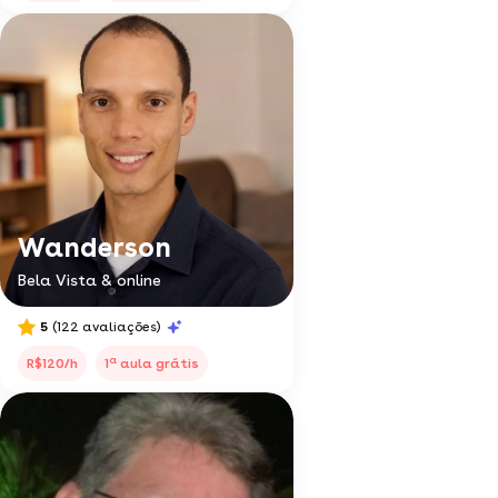
Wanderson
Bela Vista & online
5
(122 avaliações)
a
R$120/h
1
aula grátis