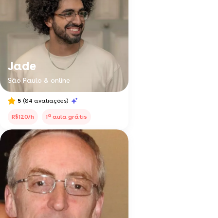
Jade
São Paulo & online
5
(84 avaliações)
a
R$120/h
1
aula grátis