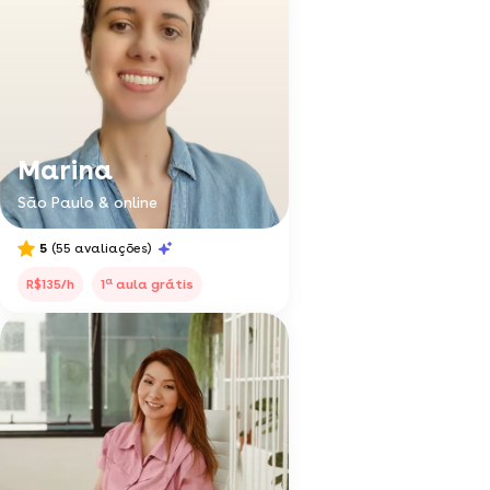
Marina
São Paulo & online
5
(55 avaliações)
a
R$135/h
1
aula grátis