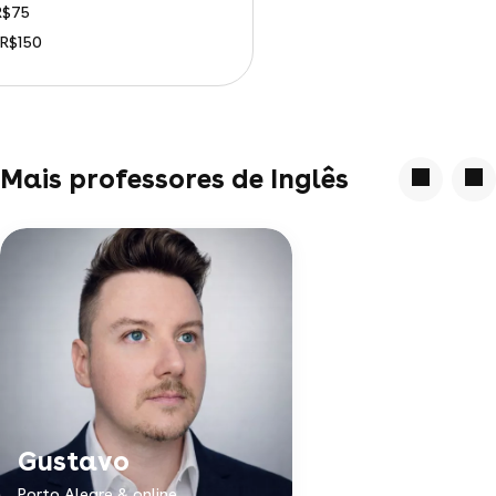
 R$75
: R$150
Mais professores de Inglês
Gustavo
Porto Alegre & online