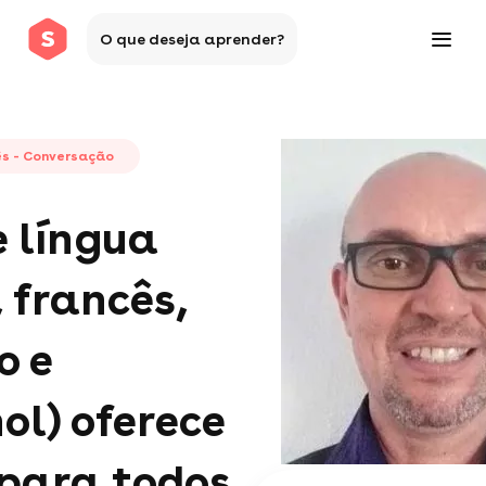
O que deseja aprender?
ês - Conversação
e língua
, francês,
o e
ol) oferece
 para todos.