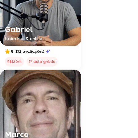
Gabriel
Itaim Bibi & online
5
(132 avaliações)
a
R$120/h
1
aula grátis
Marco