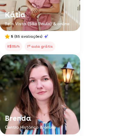
Kátia
Bela Vista (São Paulo) & online
5
(85 avaliações)
a
R$115/h
1
aula grátis
Brenda
Centro Histórico & online