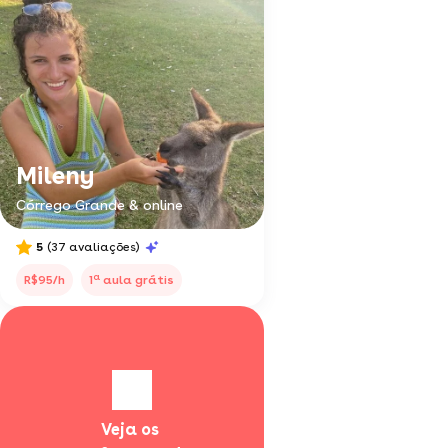
Mileny
Córrego Grande & online
5
(37 avaliações)
a
R$95/h
1
aula grátis
Veja os 