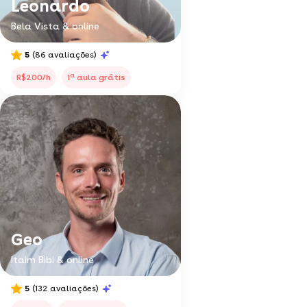
Leonardo
Bela Vista & online
5
(86 avaliações)
a
R$200/h
1
aula grátis
Geo
Itaim Bibi & online
5
(132 avaliações)