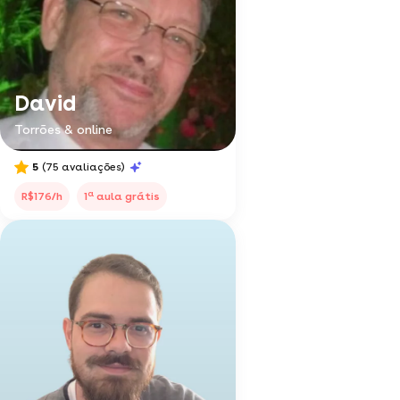
David
Torrões & online
5
(75 avaliações)
a
R$176/h
1
aula grátis