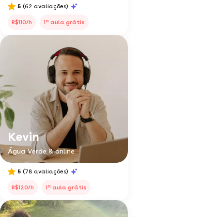
5
(62 avaliações)
a
R$110/h
1
aula grátis
Kevin
Água Verde & online
5
(78 avaliações)
a
R$120/h
1
aula grátis