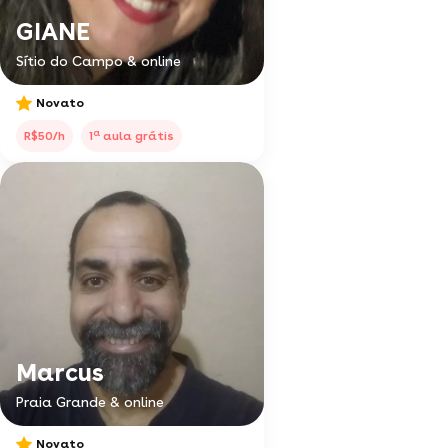
GIANE
Sítio do Campo & online
Novato
a
R$50/h
1
aula grátis
Marcus
Praia Grande & online
Novato