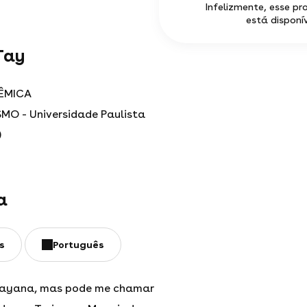
Infelizmente, esse pr
está disponív
Tay
ÊMICA
MO - Universidade Paulista
)
a
s
Português
Tayana, mas pode me chamar