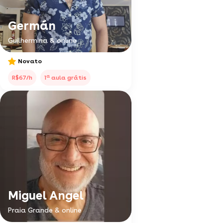
Germán
Guilhermina & online
Novato
a
R$67/h
1
aula grátis
Miguel Angel
Praia Grande & online