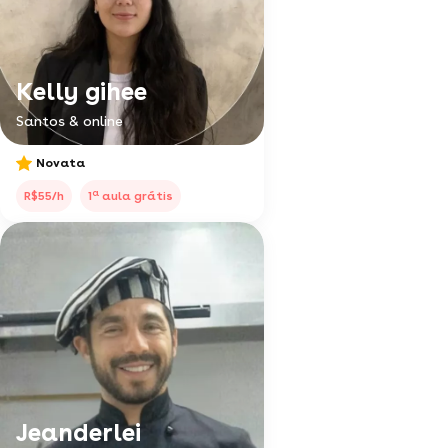
Kelly gihee
Santos & online
Novata
a
R$55/h
1
aula grátis
Jeanderlei