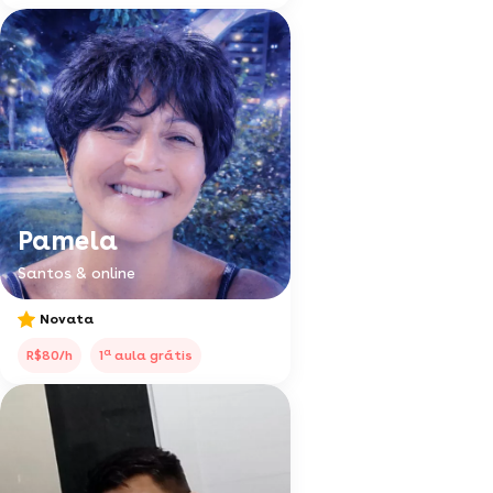
Pamela
Santos & online
Novata
a
R$80/h
1
aula grátis