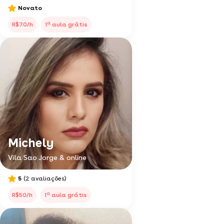
Novato
a
R$70/h
1
aula grátis
Michely
Vila Sao Jorge & online
5
(2 avaliações)
a
R$50/h
1
aula grátis