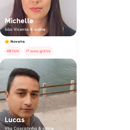
Michelle
São Vicente & online
Novata
a
R$70/h
1
aula grátis
Lucas
Vila Cascatinha & online