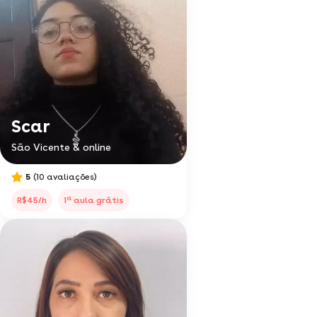
Scar
São Vicente & online
5
(10 avaliações)
a
R$45/h
1
aula grátis