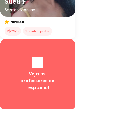
Sueli F
Santos & online
Novato
a
R$75/h
1
aula grátis
Veja os 
professores de 
  espanhol