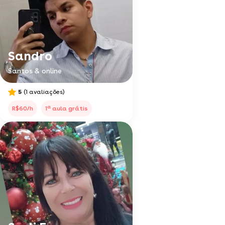
Sandro
Santos & online
5
(1 avaliações)
a
R$60/h
1
aula grátis