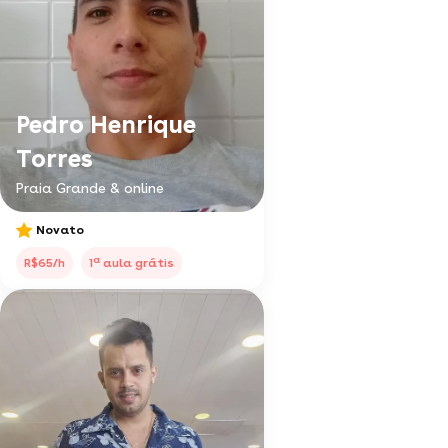
Pedro Henrique
Torres
Praia Grande & online
Novato
a
R$65/h
1
aula grátis