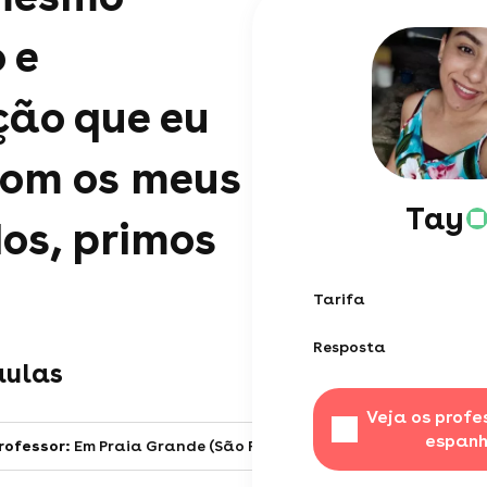
 e
ção que eu
com os meus
Tay
os, primos
Tarifa
Resposta
aulas
Veja os profe
espanh
rofessor:
Em Praia Grande (São Paulo)