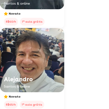
Santos & online
Novato
a
R$60/h
1
aula grátis
Alejandro
Santos & online
Novato
a
R$65/h
1
aula grátis