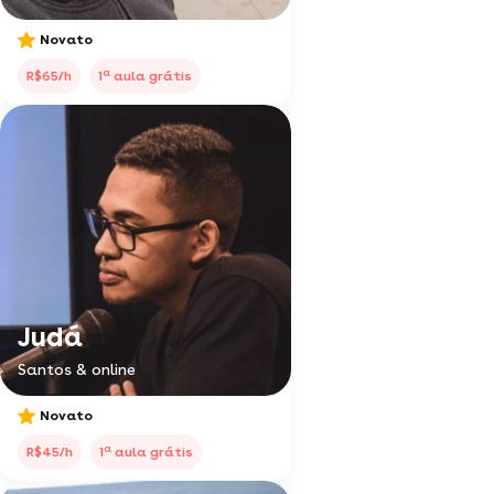
Novato
a
R$65/h
1
aula grátis
Judá
Santos & online
Novato
a
R$45/h
1
aula grátis