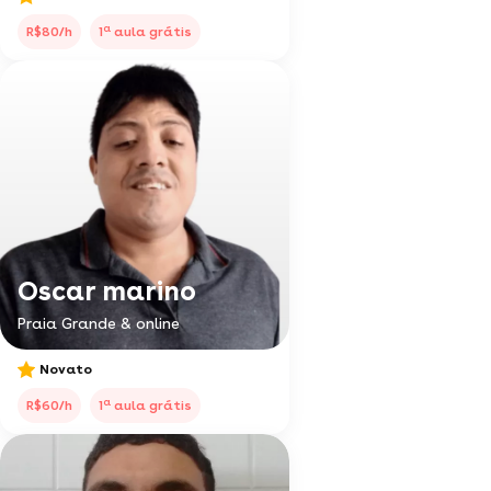
a
R$80/h
1
aula grátis
Oscar marino
Praia Grande & online
Novato
a
R$60/h
1
aula grátis