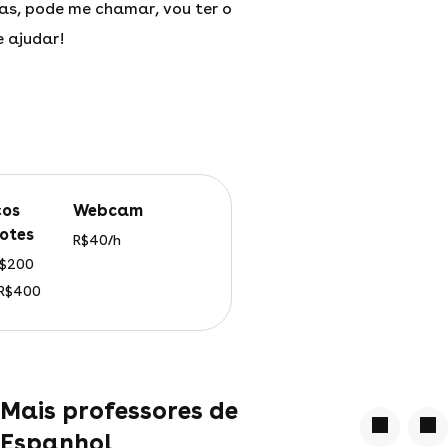
as, pode me chamar, vou ter o
e ajudar!
webcam
otes
R$40/h
 R$200
 R$400
Mais professores de
Espanhol