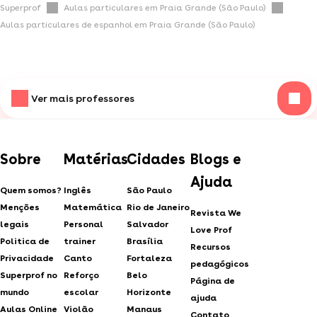
Superprof
Aulas particulares em Praia Grande (São Paulo)
Aulas particulares de espanhol em Praia Grande (São Paulo)
Ver mais professores
Sobre
Matérias
Cidades
Blogs e
Ajuda
Quem somos?
Inglês
São Paulo
Menções
Matemática
Rio de Janeiro
Revista We
legais
Personal
Salvador
Love Prof
Politica de
trainer
Brasília
Recursos
Privacidade
Canto
Fortaleza
pedagógicos
Superprof no
Reforço
Belo
Página de
mundo
escolar
Horizonte
ajuda
Aulas Online
Violão
Manaus
Contato