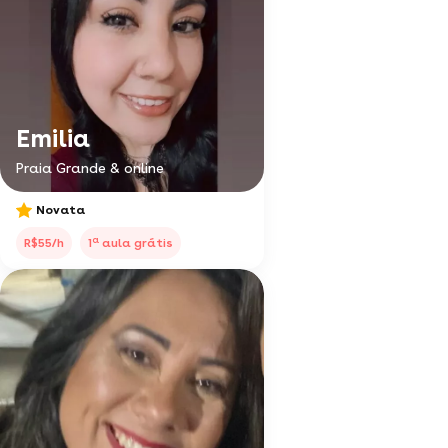
Emilia
Praia Grande & online
Novata
a
R$55/h
1
aula grátis