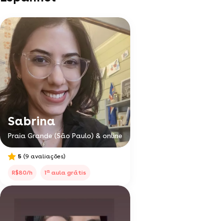
Sabrina
Praia Grande (São Paulo) & online
5
(9 avaliações)
a
R$80/h
1
aula grátis