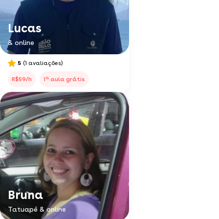
Lucas
& online
5
(1 avaliações)
a
R$59/h
1
aula grátis
Bruna
Tatuapé & online