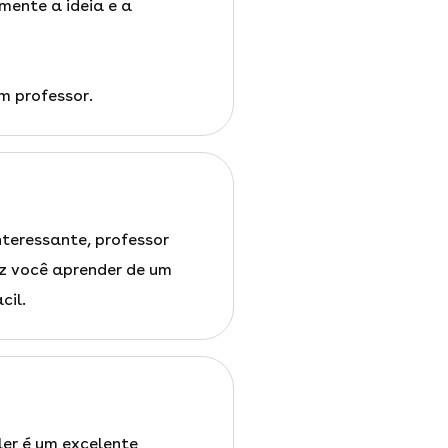
mente a ideia e a
 professor.
interessante, professor
az você aprender de um
cil.
ler é um excelente