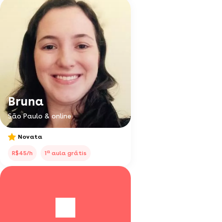
Bruna
São Paulo & online
Novata
a
R$45/h
1
aula grátis