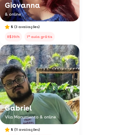
Giovanna
& online
5
(3 avaliações)
a
R$39/h
1
aula grátis
Gabriel
Vila Monumento & online
5
(11 avaliações)