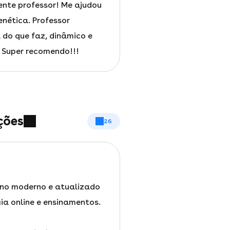
ente professor! Me ajudou
nética. Professor
 do que faz, dinâmico e
Super recomendo!!!
ções
26
ino moderno e atualizado
ia online e ensinamentos.