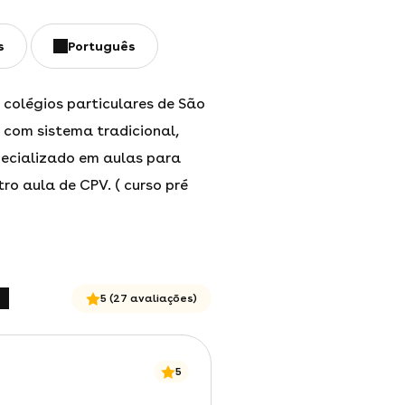
s
Português
 colégios particulares de São
 com sistema tradicional,
pecializado em aulas para
tro aula de CPV. ( curso pré
5
(27 avaliações)
5