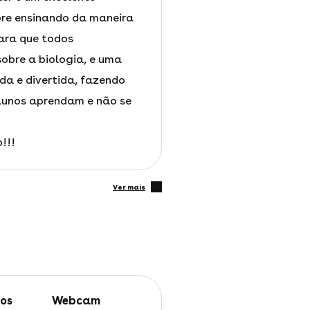
pre ensinando da maneira
para que todos
bre a biologia, e uma
ada e divertida, fazendo
lunos aprendam e não se
!!!
ver mais
webcam