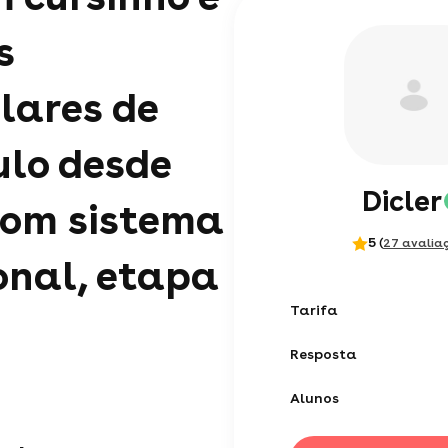
s
lares de
ulo desde
Dicler
com sistema
5
(
27 avalia
onal, etapa
Tarifa
Resposta
Alunos