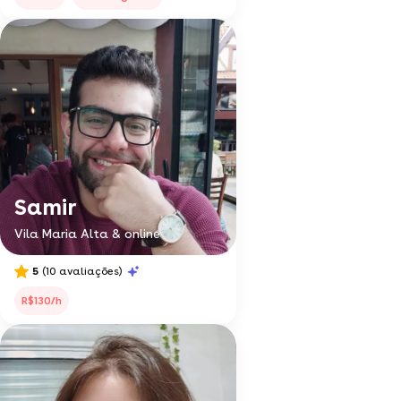
Samir
Vila Maria Alta & online
5
(10 avaliações)
R$130/h