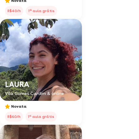
Novata
a
R$40/h
1
aula grátis
LAURA
Vila Gomes Cardim & online
Novata
a
R$60/h
1
aula grátis