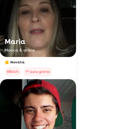
Maria
Mooca & online
Novata
a
R$50/h
1
aula grátis