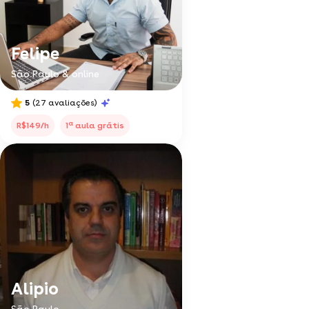
Felipe
São Paulo & online
5
(27 avaliações)
a
R$149/h
1
aula grátis
Alipio