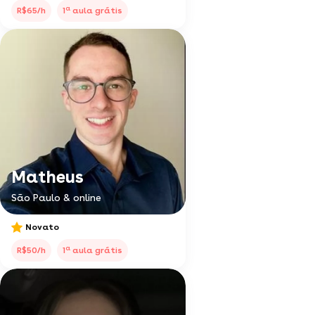
a
R$65/h
1
aula grátis
Matheus
São Paulo & online
Novato
a
R$50/h
1
aula grátis