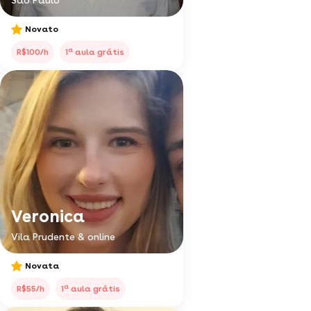
São Paulo
Novato
a
R$100/h
1
aula grátis
Veronica
Vila Prudente & online
Novata
a
R$55/h
1
aula grátis