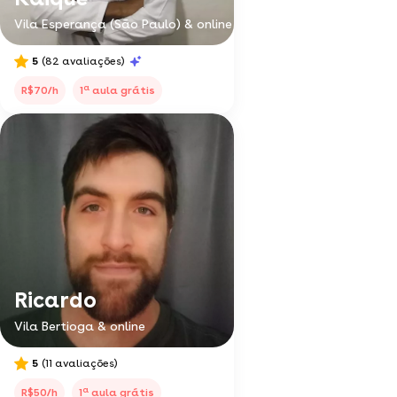
Vila Esperança (São Paulo) & online
5
(82 avaliações)
a
R$70/h
1
aula grátis
Ricardo
Vila Bertioga & online
5
(11 avaliações)
a
R$50/h
1
aula grátis