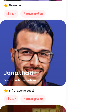
Novata
a
R$43/h
1
aula grátis
Jonathan
São Paulo & online
5
(12 avaliações)
a
R$97/h
1
aula grátis