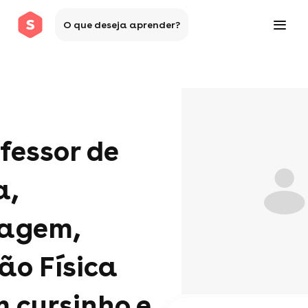
O que deseja aprender?
fessor de
a,
agem,
ão Física
 cursinho e