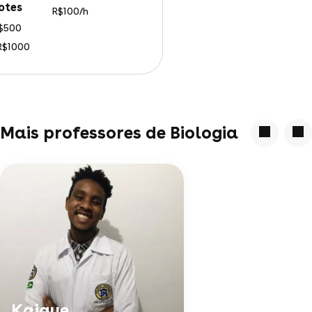
otes
R$100/h
R$500
 R$1000
Mais professores de Biologia
Kaique