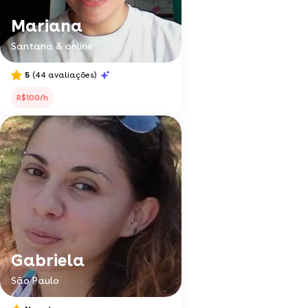
Mariana
Santana & online
5
(44 avaliações)
R$100/h
Gabriela
São Paulo