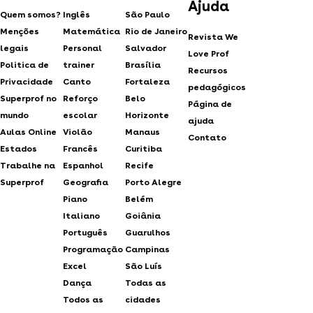
Ajuda
Quem somos?
Inglês
São Paulo
Menções
Matemática
Rio de Janeiro
Revista We
legais
Personal
Salvador
Love Prof
Politica de
trainer
Brasília
Recursos
Privacidade
Canto
Fortaleza
pedagógicos
Superprof no
Reforço
Belo
Página de
mundo
escolar
Horizonte
ajuda
Aulas Online
Violão
Manaus
Contato
Estados
Francês
Curitiba
Trabalhe na
Espanhol
Recife
Superprof
Geografia
Porto Alegre
Piano
Belém
Italiano
Goiânia
Português
Guarulhos
Programação
Campinas
Excel
São Luís
Dança
Todas as
Todos as
cidades