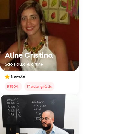
Aline Cristina
São Paulo & online
Novata
a
R$50/h
1
aula grátis