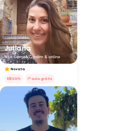
Juliana
Vila Gomes Cardim & online
Novata
a
R$120/h
1
aula grátis