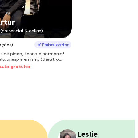
artur
(presencial & online)
ações)
Embaixador
s de piano, teoria e harmonia!
la unesp e emmsp (theatro
aula gratuita
Leslie