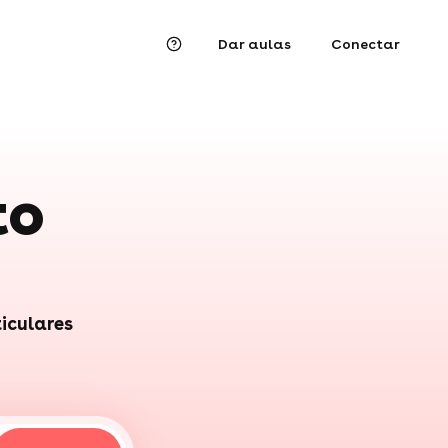
Dar aulas
Conectar
to
ticulares