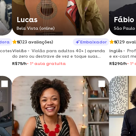
Lucas
Fábio
Bela Vista (online)
São Paulo 
dora
5
(123 avaliações)
Embaixador
5
(129 aval
acotes
Violão -
Violão para adultos 40+ | aprenda
Inglês -
Prof
do zero ou destrave de vez e toque suas
e ex-cast m
músicas preferidas com segurança.
inglês para 
R$75/h
1
a
aula gratuita
R$290/h
1
a