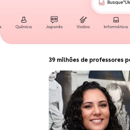
Busque
"Y
"Fa
"D
"Su
a
Química
Japonês
Violino
Informática
"Co
"Ed
"Fi
"M
"Ar
39 milhões de professores p
"A
"X
"Pá
"Tê