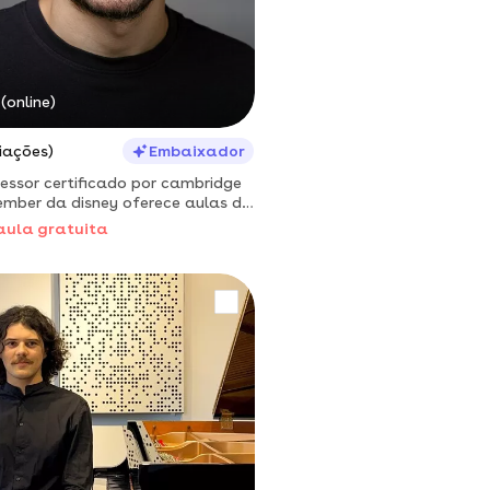
(online)
iações)
Embaixador
essor certificado por cambridge
ember da disney oferece aulas de
alunos de todos os níveis
aula gratuita