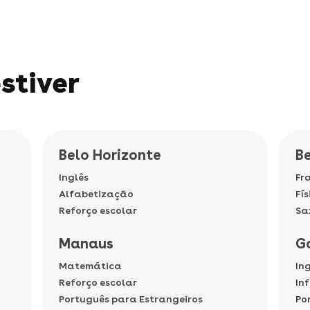
stiver
Belo Horizonte
B
Inglês
Fr
Alfabetização
Fís
Reforço escolar
Sa
Manaus
G
Matemática
In
Reforço escolar
In
Português para Estrangeiros
Po