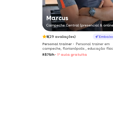
Marcus
Campeche Central (presencial & online
5
(29 avaliações)
Embaix
Personal trainer -
Personal trainer em
campeche, florianópolis , educação físi
ufrgs, atendo em academias, condomíni
R$75/h
1
a
aula gratuita
consultoria online.