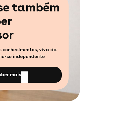
-se também
er
sor
s conhecimentos, viva da
rne-se independente
aber mais