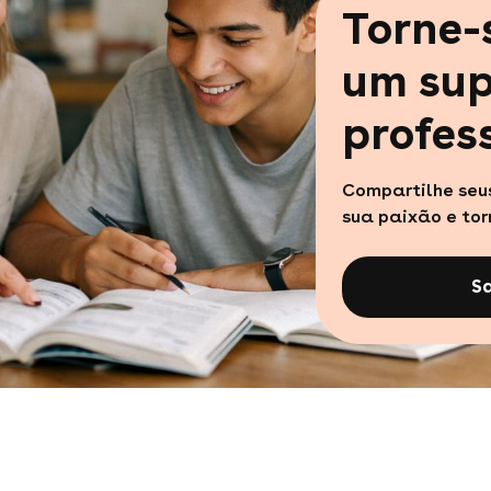
Torne
um sup
profes
Compartilhe seu
sua paixão e to
S