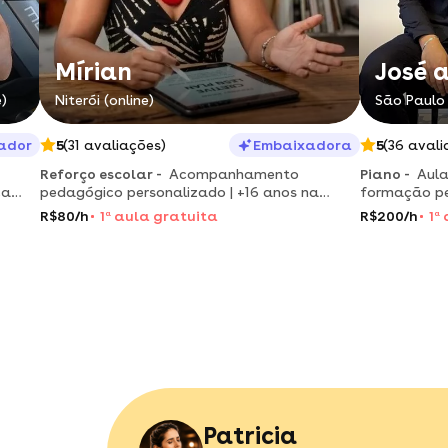
Mírian
José 
)
Niterói (online)
São Paulo 
ador
5
(31 avaliações)
Embaixadora
5
(36 avali
Reforço escolar -
Acompanhamento
Piano -
Aula
ca
pedagógico personalizado | +16 anos na
formação pe
o e
educação | com você, da alfabetização ao
municipal)
R$80/h
1
a
aula gratuita
R$200/h
1
a
vestibular!
Patricia