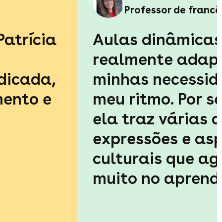
Professor de francê
Patrícia
Aulas dinâmicas
realmente adap
dicada,
minhas necessid
ento e
meu ritmo. Por se
ela traz várias d
expressões e as
culturais que a
muito no aprend