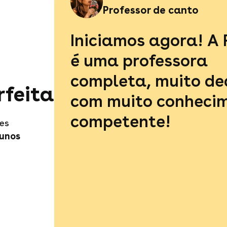
Professor de canto
Iniciamos agora! A 
é uma professora
completa, muito de
rfeita
com muito conhecim
competente!
es
lunos