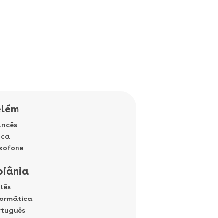
elém
ancês
ica
xofone
oiânia
glês
formática
rtuguês