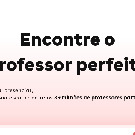
Encontre o
rofessor perfei
u presencial,
sua escolha entre os
39 milhões de professores par
nis"
ulele"