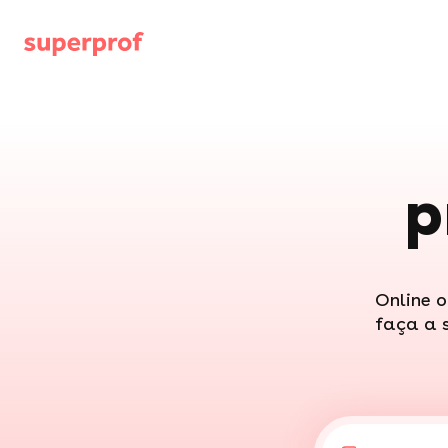
p
Online o
faça a 
"Tê
"Uk