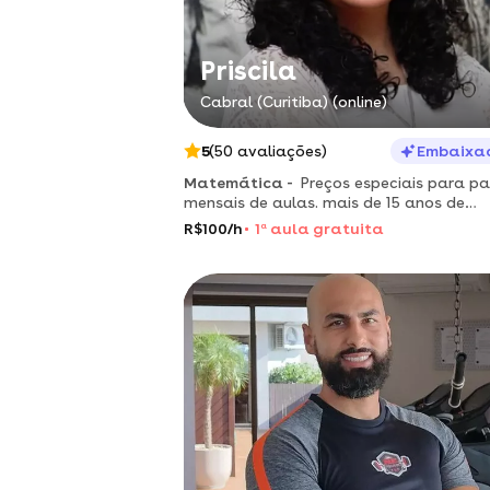
Priscila
Cabral (Curitiba) (online)
5
(50 avaliações)
Embaixa
Matemática -
Preços especiais para p
mensais de aulas. mais de 15 anos de
experiência.
R$100/h
1
a
aula gratuita