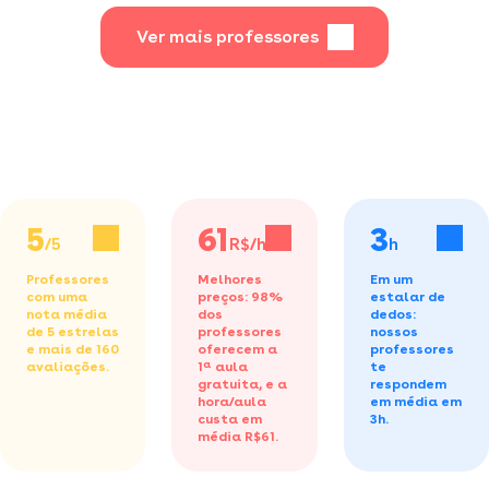
games,animação,quadrinhos
etc
Ver mais professores
5
61
3
/5
R$/h
h
Professores
Melhores
Em um
com uma
preços: 98%
estalar de
nota média
dos
dedos:
de 5 estrelas
professores
nossos
e mais de 160
oferecem a
professores
avaliações.
1ª aula
te
gratuita,
e a
respondem
hora/aula
em média em
custa em
3h.
média R$61.