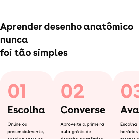
Aprender desenho anatômico
nunca
foi tão simples
01
02
0
Escolha
Converse
Ava
Online ou
Aproveite a primeira
Escolha 
presencialmente,
aula grátis de
horários
escolha entre os
desenho anatômico
reserve 