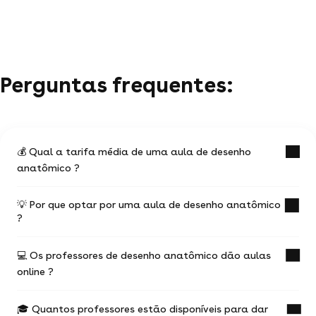
Perguntas frequentes:
💰 Qual a tarifa média de uma aula de desenho
anatômico ?
💡 Por que optar por uma aula de desenho anatômico
O preço em média de um aula de desenho
?
anatômico é de R$ 61.
Ele pode variar de acordo com alguns fatores,
💻 Os professores de desenho anatômico dão aulas
são eles :
Uma aula de desenho anatômico com um
online ?
professor qualificado é a ocasião de progredir
as competências adquiridas pelo professor
muito mais rápido.
de desenho anatômico
🎓 Quantos professores estão disponíveis para dar
Você pode escolher e agendar suas aulas
A maioria dos professores de desenho anatômico