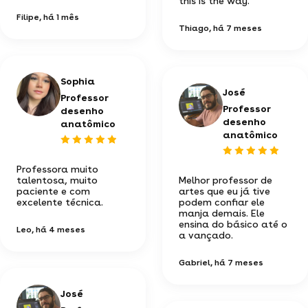
this is the way.
Filipe
, há 1 mês
Thiago
, há 7 meses
Sophia
José
Professor
Professor
desenho
desenho
anatômico
anatômico
Professora muito
talentosa, muito
Melhor professor de
paciente e com
artes que eu já tive
excelente técnica.
podem confiar ele
manja demais. Ele
ensina do básico até o
Leo
, há 4 meses
a vançado.
Gabriel
, há 7 meses
José