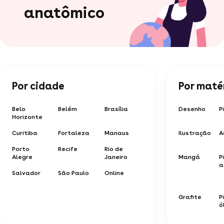
anatômico
Por cidade
Por maté
Belo
Belém
Brasília
Desenho
P
Horizonte
Curitiba
Fortaleza
Manaus
Ilustração
A
Porto
Recife
Rio de
Alegre
Janeiro
Mangá
P
a
Salvador
São Paulo
Online
Grafite
P
ó