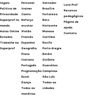
legais
Personal
Salvador
Love Prof
Politica de
trainer
Brasília
Recursos
Privacidade
Canto
Fortaleza
pedagógicos
Superprof no
Reforço
Belo
Página de
mundo
escolar
Horizonte
ajuda
Aulas Online
Violão
Manaus
Contato
Estados
Francês
Curitiba
Trabalhe na
Espanhol
Recife
Superprof
Geografia
Porto Alegre
Piano
Belém
Italiano
Goiânia
Português
Guarulhos
Programação
Campinas
Excel
São Luís
Dança
Todas as
Todos as
cidades
matérias