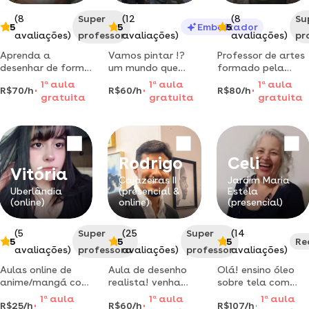
(8
Super
(12
(8
Su
5
5
Embaixador
5
avaliações)
professor
avaliações)
avaliações)
pr
Aprenda a
Vamos pintar !?
Professor de artes
desenhar de forma
um mundo que
formado pela
simples e rápida
você irá amar com
unesp ministra
1
a
aula
1
a
aula
1
a
aula
R$70/h
R$60/h
R$80/h
ou desenvolva o
muita cor e
aulas de desenho e
gratuita
gratuita
gratuita
que já sabe, a
descobertas.
pintura em
partir de
diferentes mídias
metodologia
como aquarela,
adaptada a seu
acrílica, óleo,
contexto,
carvão, giz pastel
Rodrigo
Celi
necessidades e
e nanquim.
Vitória
características
Cajazeiras II
Jardim Maria
Uberlândia
(presencial &
Estela
pessoais. método
(online)
online)
(presencial)
simples e de fácil
entendimen
(5
Super
(25
Super
(14
5
5
5
Re
avaliações)
professora
avaliações)
professor
avaliações)
Aulas online de
Aula de desenho
Olá! ensino óleo
anime/mangá com
realista! venha
sobre tela com
uma metodologia
tirar suas dúvidas
desenho
1
a
aula
1
a
aula
1
a
aula
R$25/h
R$60/h
R$107/h
flexível, focada
e se aperfeiçoar!
artístico,teoria