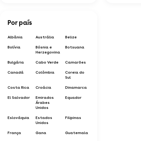
Por país
Albânia
Austrália
Belize
Bolívia
Bósnia e
Botsuana
Herzegovina
Bulgária
Cabo Verde
Camarões
Canadá
Colômbia
Coreia do
Sul
Costa Rica
Croácia
Dinamarca
El Salvador
Emirados
Equador
Árabes
Unidos
Eslováquia
Estados
Filipinas
Unidos
França
Gana
Guatemala