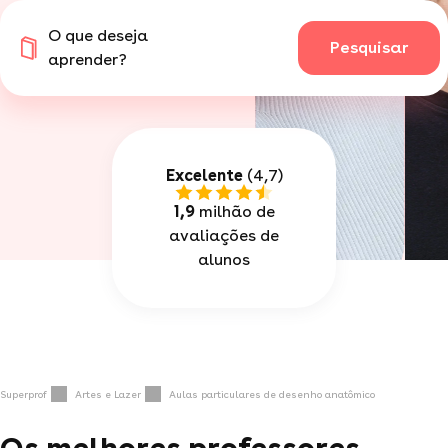
O que deseja
Pesquisar
aprender?
Excelente
(4,7)
1,9
milhão de
avaliações de
alunos
Superprof
Artes e Lazer
Aulas particulares de desenho anatômico