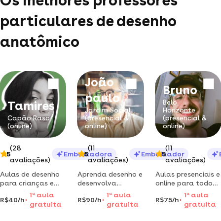
Os melhores professores
particulares de desenho
anatômico
João
Bruno
paulo
Belo
Tamires
Jardim Social
Horizonte
Capão Raso
(presencial &
(presencial &
(online)
online)
online)
(28
(11
(11
5
Embaixadora
5
Embaixador
5
avaliações)
avaliações)
avaliações)
Aulas de desenho
Aprenda desenho e
Aulas presenciais e
para crianças e
desenvolva
online para todos
adolescentes, de 8
técnica, estilo e
os níveis e idades!
1
a
aula
1
a
aula
1
a
aula
R$40/h
R$90/h
R$75/h
à 16 anos.
conteúdo no ateliê
aulas
gratuita
gratuita
gratuita
ou a distância
personalizadas
para