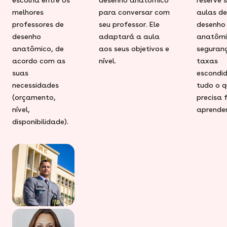
melhores
para conversar com
aulas de
professores de
seu professor. Ele
desenho
desenho
adaptará a aula
anatômi
anatômico, de
aos seus objetivos e
seguran
acordo com as
nível.
taxas
suas
escondid
necessidades
tudo o q
(orçamento,
precisa 
nível,
aprender
disponibilidade).