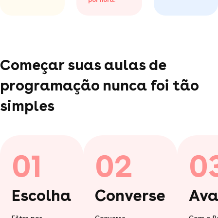
Começar suas aulas de
programação nunca foi tão
simples
01
02
0
Escolha
Converse
Ava
Filtre por
Converse
Com o P