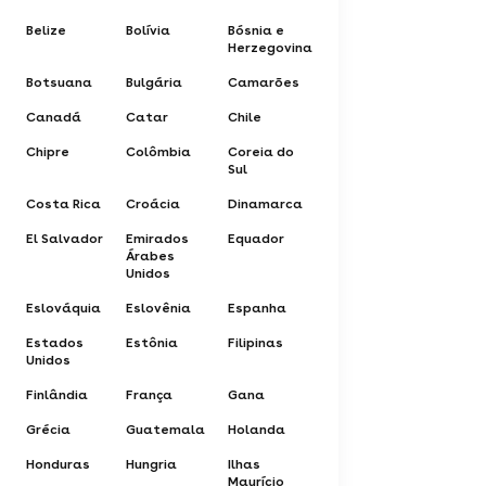
Belize
Bolívia
Bósnia e
Herzegovina
Botsuana
Bulgária
Camarões
Canadá
Catar
Chile
Chipre
Colômbia
Coreia do
Sul
Costa Rica
Croácia
Dinamarca
El Salvador
Emirados
Equador
Árabes
Unidos
Eslováquia
Eslovênia
Espanha
Estados
Estônia
Filipinas
Unidos
Finlândia
França
Gana
Grécia
Guatemala
Holanda
Honduras
Hungria
Ilhas
Maurício