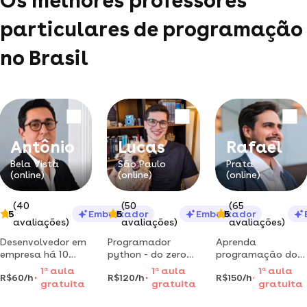
Os melhores professores
particulares de programação
no Brasil
Antônio
Lucas
Rafael
Bela Vista
São Paulo
Prata
(online)
(online)
(online)
(40
(50
(65
5
Embaixador
5
Embaixador
5
avaliações)
avaliações)
avaliações)
Desenvolvedor em
Programador
Aprenda
empresa há 10
python - do zero
programação do
anos ensina o que
ao mestre: para
zero e como
1
a
aula
1
a
aula
1
a
aula
R$60/h
R$120/h
R$150/h
cursos gravados
todas as idades,
dominar ai para
gratuita
gratuita
gratuita
não conseguem —
de todos os níveis
criar apps
java, python,
lançando apps do