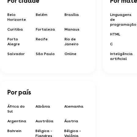
Por cidade
Por maté
Belo
Belém
Brasília
Linguagens
Horizonte
de
programação
Curitiba
Fortaleza
Manaus
HTML
Porto
Recife
Rio de
Alegre
Janeiro
C
Salvador
São Paulo
Online
Inteligência
artificial
Por país
África do
Albânia
Alemanha
Sul
Argentina
Austrália
Áustria
Bahrein
Bélgica -
Bélgica -
Flandres
Valônia