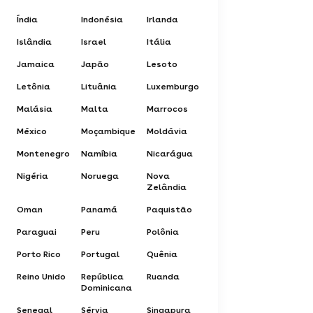
Índia
Indonésia
Irlanda
Islândia
Israel
Itália
Jamaica
Japão
Lesoto
Letônia
Lituânia
Luxemburgo
Malásia
Malta
Marrocos
México
Moçambique
Moldávia
Montenegro
Namíbia
Nicarágua
Nigéria
Noruega
Nova
Zelândia
Oman
Panamá
Paquistão
Paraguai
Peru
Polônia
Porto Rico
Portugal
Quênia
Reino Unido
República
Ruanda
Dominicana
Senegal
Sérvia
Singapura