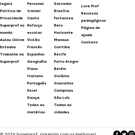
legais
Personal
Salvador
Love Prof
Politica de
trainer
Brasília
Recursos
Privacidade
Canto
Fortaleza
pedagógicos
Superprof no
Reforço
Belo
Página de
mundo
escolar
Horizonte
ajuda
Aulas Online
Violão
Manaus
Contato
Estados
Francês
Curitiba
Trabalhe na
Espanhol
Recife
Superprof
Geografia
Porto Alegre
Piano
Belém
Italiano
Goiânia
Português
Guarulhos
Excel
Campinas
Dança
São Luís
Todos as
Todas as
matérias
cidades
© 2026 Superprof, aprenda com os melhores!