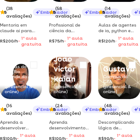
(38
(58
(14
5
Embaixador
5
Embaixador
5
avaliações)
avaliações)
avaliações)
Mentoria em
Profissional de
Aulas de agentes
claude ai para
ciência da
de ia, python e
profissionais —
computação e
golang com
1
a
aula
1
a
aula
1
a
aula
R$200/h
R$75/h
R$120/h
aplique a ia no seu
professor pós-
especialista pela
gratuita
gratuita
gratuita
trabalho e acelere
graduado, leciono
universidade de
resultados de
programação em
harvard e mestre
Everton
João
verdade
todos os níveis
pela usp.
principalmente nas
engenheiro da
Caxias do
victor
Gustavo
linguagens c, java,
marinha e ex-
Sul (Rio
python e pascal.
assessor de
Grande do
Campus do
kaian
atuo também na
tecnologia do
Sul)
CTA
(presencial &
(presencial &
(presencial &
obi, olimpíada
ministério da
online)
online)
online)
brasileira
defesa.
(16
(24
(48
5
Embaixador
5
Embaixador
5
avaliações)
avaliações)
avaliações)
Aprenda a
Aprenda
Descomplicando
desenvolver
desenvolvimento
lógica de
aplicativos
de jogos com unity
programação,
1
a
aula
1
a
aula
1
a
aula
R$100/h
R$100/h
R$90/h
android, ios e pwa
de forma
estrutura de