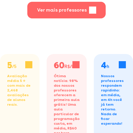
didático para
estudantes e
Ver mais professores
profissionais
5
60
4
/5
R$/h
h
Avaliação
Ótima
Nossos
média 5 ⭐
notícia: 98%
professores
com mais de
dos nossos
respondem
2,468
professores
rapidinho:
avaliações
oferecem a
em média,
de alunos
primeira aula
em 4h você
reais.
grátis!
Uma
já tem
aula
retorno.
particular de
Nada de
programação
ficar
custa, em
esperando!
média, R$60
por hora.