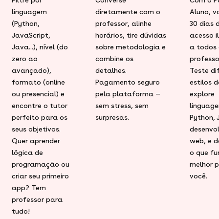
linguagem
diretamente com o
Aluno, v
(Python,
professor, alinhe
30 dias 
JavaScript,
horários, tire dúvidas
acesso i
Java...), nível (do
sobre metodologia e
a todos 
zero ao
combine os
professo
avançado),
detalhes.
Teste di
formato (online
Pagamento seguro
estilos d
ou presencial) e
pela plataforma —
explore
encontre o tutor
sem stress, sem
linguag
perfeito para os
surpresas.
Python, 
seus objetivos.
desenvo
Quer aprender
web, e 
lógica de
o que fu
programação ou
melhor 
criar seu primeiro
você.
app? Tem
professor para
tudo!