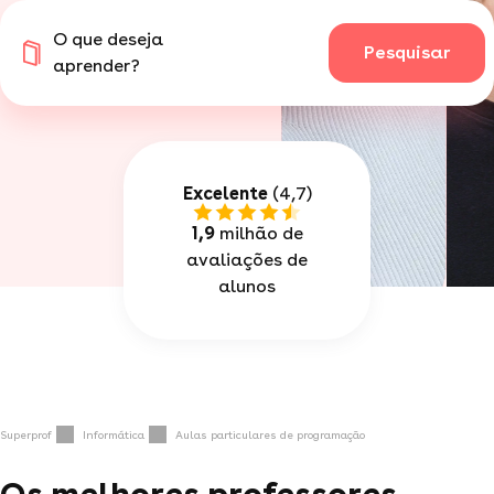
O que deseja
Pesquisar
aprender?
Excelente
(4,7)
1,9
milhão de
avaliações de
alunos
Superprof
Informática
Aulas particulares de programação