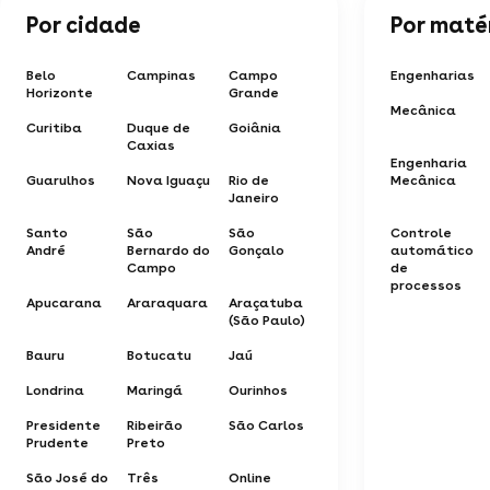
Por cidade
Por maté
Belo
Campinas
Campo
Engenharias
Horizonte
Grande
Mecânica
Curitiba
Duque de
Goiânia
Caxias
Engenharia
Guarulhos
Nova Iguaçu
Rio de
Mecânica
Janeiro
Santo
São
São
Controle
André
Bernardo do
Gonçalo
automático
Campo
de
processos
Apucarana
Araraquara
Araçatuba
(São Paulo)
Bauru
Botucatu
Jaú
Londrina
Maringá
Ourinhos
Presidente
Ribeirão
São Carlos
Prudente
Preto
São José do
Três
Online