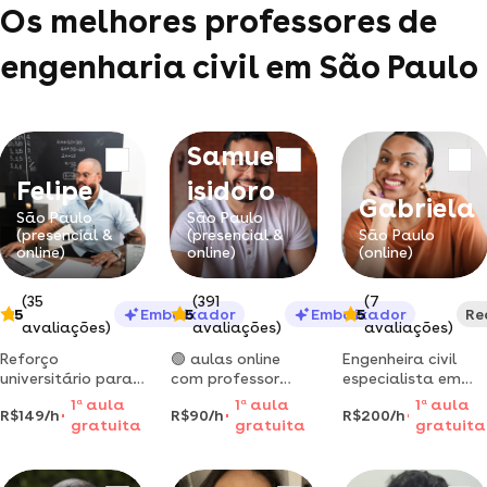
Os melhores professores de
engenharia civil em São Paulo
Samuel
Felipe
isidoro
Gabriela
São Paulo
São Paulo
(presencial &
(presencial &
São Paulo
online)
online)
(online)
(35
(391
(7
5
Embaixador
5
Embaixador
5
Re
avaliações)
avaliações)
avaliações)
Reforço
🟢️ aulas online
Engenheira civil
universitário para
com professor
especialista em
disciplinas de
doutor pelo ita e
patologia das
1
a
aula
1
a
aula
1
a
aula
R$149/h
R$90/h
R$200/h
engenharia e
mais de 15 anos de
construções e
gratuita
gratuita
gratuita
cursos de exatas
experiência |
avaliação de
com engenheiros,
atendimento
imóveis! tem
especialistas,
personalizado e
dúvidas? te ajudo