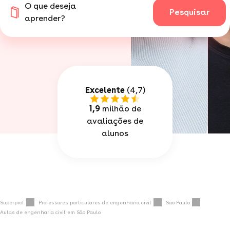
O que deseja
Pesquisar
aprender?
Excelente
(4,7)
1,9
milhão de
avaliações de
alunos
Superprof
Professores particulares de engenharia civil
São Paulo
Aulas de engenharia civil em São Paulo