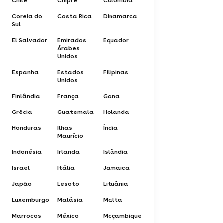
Chile
Chipre
Colômbia
Coreia do
Costa Rica
Dinamarca
Sul
El Salvador
Emirados
Equador
Árabes
Unidos
Espanha
Estados
Filipinas
Unidos
Finlândia
França
Gana
Grécia
Guatemala
Holanda
Honduras
Ilhas
Índia
Maurício
Indonésia
Irlanda
Islândia
Israel
Itália
Jamaica
Japão
Lesoto
Lituânia
Luxemburgo
Malásia
Malta
Marrocos
México
Moçambique