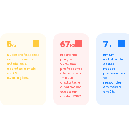
5
67
7
/5
R$/h
h
Superprofessores
Melhores
Em um
com uma nota
preços:
estalar de
média de 5
92% dos
dedos:
estrelas e mais
professores
nossos
de 29
oferecem a
professores
avaliações.
1ª aula
te
gratuita,
e
respondem
a hora/aula
em média
custa em
em 7h.
média R$67.