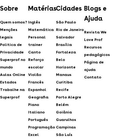
Sobre
Matérias
Cidades
Blogs e
Ajuda
Quem somos?
Inglês
São Paulo
Menções
Matemática
Rio de Janeiro
Revista We
legais
Personal
Salvador
Love Prof
Politica de
trainer
Brasília
Recursos
Privacidade
Canto
Fortaleza
pedagógicos
Superprof no
Reforço
Belo
Página de
mundo
escolar
Horizonte
ajuda
Aulas Online
Violão
Manaus
Contato
Estados
Francês
Curitiba
Trabalhe na
Espanhol
Recife
Superprof
Geografia
Porto Alegre
Piano
Belém
Italiano
Goiânia
Português
Guarulhos
Programação
Campinas
Excel
São Luís