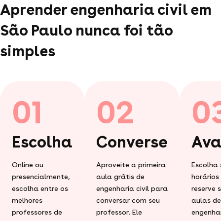
Aprender engenharia civil em
São Paulo nunca foi tão
simples
01
02
0
Escolha
Converse
Ava
Online ou
Aproveite a primeira
Escolha 
presencialmente,
aula grátis de
horários
escolha entre os
engenharia civil para
reserve 
melhores
conversar com seu
aulas de
professores de
professor. Ele
engenhar