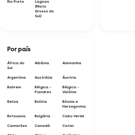
Rio Preto
Lagoas
(Mato
Grosso do
Sul)
Por país
África do
Albânia
Alemanha
Sul
Argentina
Austrália
Áustria
Bahrein
Bélgica -
Bélgica -
Flandres
Valônia
Belize
Bolívia
Bósnia e
Herzegovina
Botsuana
Bulgária
Cabo Verde
Camarões
Canadá
Catar