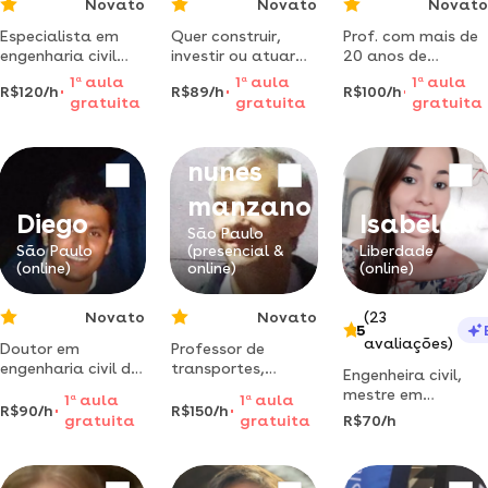
Novato
Novato
Novato
Especialista em
Quer construir,
Prof. com mais de
engenharia civil
investir ou atuar
20 anos de
(doutor), com
na engenharia com
experiência na
1
a
aula
1
a
aula
1
a
aula
R$120/h
R$89/h
R$100/h
especialização em
segurança e
área técnica
gratuita
gratuita
gratuita
estruturas, oferece
estratégia? te
mecânica
Marcio
aulas particulares
ensino, passo a
passo, como
nunes
planejar obras,
analisar
manzano
viabilidade e evitar
Diego
Isabela
erros. conte com a
São Paulo
São Paulo
(presencial &
Liberdade
experiência de
(online)
online)
(online)
quem vive o c
Novato
Novato
(23
5
avaliações)
Doutor em
Professor de
engenharia civil dá
transportes,
Engenheira civil,
aulas de
logística e
mestre em
1
a
aula
1
a
aula
engenharia
transportes
R$90/h
R$150/h
estruturas,
gratuita
gratuita
R$70/h
estrutural,
urbanos,
especialista em
resistencia de
avaliações e
ensino e
materiais, análise
pericias industriais
aprendizado
estrutural, física,
e tópicos de