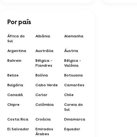
Por país
África do
Albânia
Alemanha
Sul
Argentina
Austrália
Áustria
Bahrein
Bélgica -
Bélgica -
Flandres
Valônia
Belize
Bolívia
Botsuana
Bulgária
Cabo Verde
Camarões
Canadá
Catar
Chile
Chipre
Colômbia
Coreia do
Sul
Costa Rica
Croácia
Dinamarca
El Salvador
Emirados
Equador
Árabes