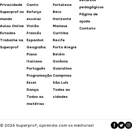
Privacidade
Canto
Fortaleza
pedagógicos
Superprof no
Reforço
Belo
Página de
mundo
escolar
Horizonte
ajuda
Aulas Online
Violão
Manaus
Contato
Estados
Francês
Curitiba
Trabalhe na
Espanhol
Recife
Superprof
Geografia
Porto Alegre
Piano
Belém
Italiano
Goiânia
Português
Guarulhos
Programação
Campinas
Excel
São Luís
Dança
Todas as
Todos as
cidades
matérias
© 2026 Superprof, aprenda com os melhores!