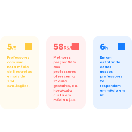
5
58
6
/5
R$/h
h
Professores
Melhores
Em um
com uma
preços: 96%
estalar de
nota média
dos
dedos:
de 5 estrelas
professores
nossos
e mais de
oferecem a
professores
784
1ª aula
te
avaliações.
gratuita,
e a
respondem
hora/aula
em média em
custa em
6h.
média R$58.