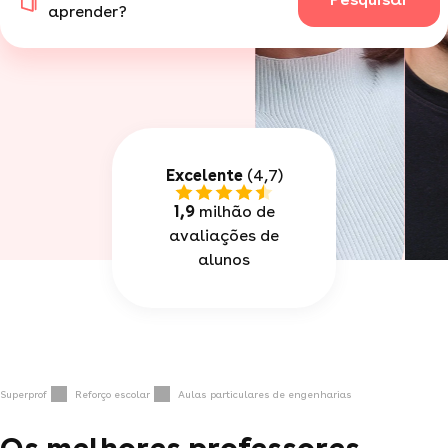
aprender?
Excelente
(4,7)
1,9
milhão de
avaliações de
alunos
Superprof
Reforço escolar
Aulas particulares de engenharias