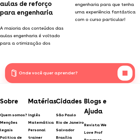
aulas de reforço
engenharia para que tenha
para engenharia
uma experiência fantástica
com o curso particular!
A maioria dos conteúdos das
aulas engenharia é voltado
para a otimização dos
Onde você quer aprender?
Sobre
Matérias
Cidades
Blogs e
Ajuda
Quem somos?
Inglês
São Paulo
Menções
Matemática
Rio de Janeiro
Revista We
legais
Personal
Salvador
Love Prof
Politica de
trainer
Brasília
Recursos