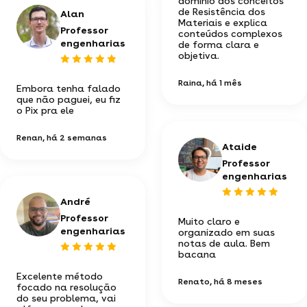
domínio dos conceitos
de Resistência dos
Alan
Materiais e explica
Professor
conteúdos complexos
engenharias
de forma clara e
objetiva.
Raina
, há 1 mês
Embora tenha falado
que não paguei, eu fiz
o Pix pra ele
Renan
, há 2 semanas
Ataide
Professor
engenharias
André
Professor
Muito claro e
engenharias
organizado em suas
notas de aula. Bem
bacana
Excelente método
Renato
, há 8 meses
focado na resolução
do seu problema, vai