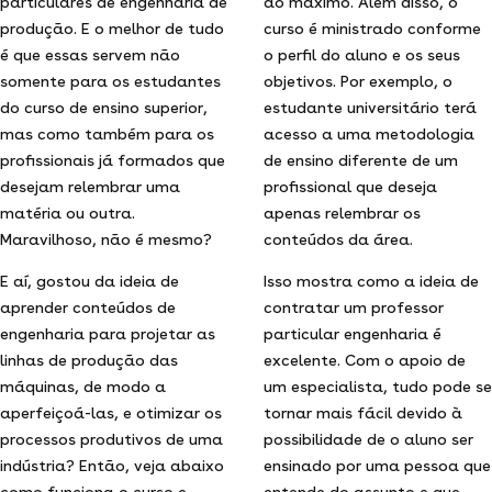
particulares de engenharia de
ao máximo. Além disso, o
produção. E o melhor de tudo
curso é ministrado conforme
é que essas servem não
o perfil do aluno e os seus
somente para os estudantes
objetivos. Por exemplo, o
do curso de ensino superior,
estudante universitário terá
mas como também para os
acesso a uma metodologia
profissionais já formados que
de ensino diferente de um
desejam relembrar uma
profissional que deseja
matéria ou outra.
apenas relembrar os
Maravilhoso, não é mesmo?
conteúdos da área.
E aí, gostou da ideia de
Isso mostra como a ideia de
aprender conteúdos de
contratar um professor
engenharia para projetar as
particular engenharia é
linhas de produção das
excelente. Com o apoio de
máquinas, de modo a
um especialista, tudo pode se
aperfeiçoá-las, e otimizar os
tornar mais fácil devido à
processos produtivos de uma
possibilidade de o aluno ser
indústria? Então, veja abaixo
ensinado por uma pessoa que
como funciona o curso e
entende do assunto e que