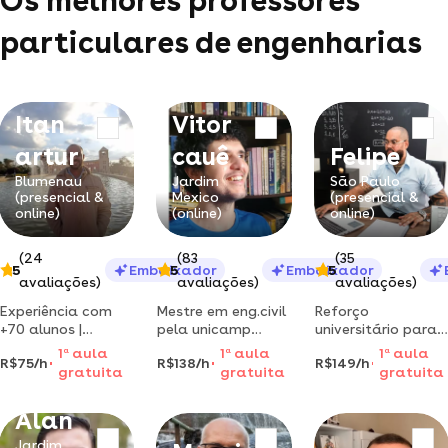
Os melhores professores
particulares de engenharias
Itan
Vitor
artur
cauê
Felipe
Blumenau
Jardim
São Paulo
(presencial &
Mexico
(presencial &
online)
(online)
online)
(24
(83
(35
5
Embaixador
5
Embaixador
5
avaliações)
avaliações)
avaliações)
Experiência com
Mestre em eng.civil
Reforço
+70 alunos |
pela unicamp
universitário para
reforço em
oferece aulas
disciplinas de
1
a
aula
1
a
aula
1
a
aula
R$75/h
R$138/h
R$149/h
resistência dos
online na área de
engenharia e
gratuita
gratuita
gratuita
materiais &
estruturas.
cursos de exatas
engenharia
transforme seus
com engenheiros,
Alan
mecânica com
estudos: do
especialistas,
engenheiro na weg
estresse de passar
mestres e doutores
Jardim