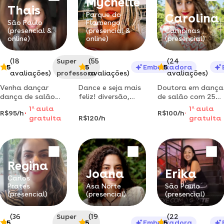
Mychelle
personalizadas
Thais
Parque do
Carolina
São Paulo
Flamengo
(presencial &
(presencial &
Campinas
online)
online)
(presencial)
(18
Super
(55
(24
5
5
Embaixadora
5
avaliações)
professora
avaliações)
avaliações)
Venha dançar
Dance e seja mais
Doutora em dança
dança de salão
feliz! diversão,
de salão com 25
(sertanejo, forró e
alegria, saúde,
anos de
1
a
aula
1
a
aula
R$95/h
R$100/h
dança gaúcha,
autoestima, lazer
experiência - forró,
gratuita
R$120/h
gratuita
coreografia de
e relaxamento.
samba, sertanejo,
casamento)
tango, salsa e
comigo
alinhamento de
postura.
Regina
Joana
Erika
Carlos
Prates
Asa Norte
São Paulo
(presencial)
(presencial)
(presencial)
(36
Super
(19
(22
5
5
Embaixadora
5