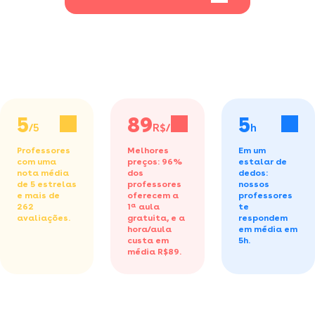
5
89
5
/5
R$/h
h
Professores
Melhores
Em um
com uma
preços: 96%
estalar de
nota média
dos
dedos:
de 5 estrelas
professores
nossos
e mais de
oferecem a
professores
262
1ª aula
te
avaliações.
gratuita,
e a
respondem
hora/aula
em média em
custa em
5h.
média R$89.