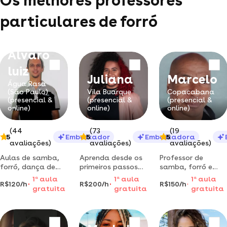
Os melhores professores
particulares de forró
Alvaro
luiz
Juliana
Marcelo
Água Rasa
(São Paulo)
Vila Buarque
Copacabana
(presencial &
(presencial &
(presencial &
online)
online)
online)
(44
(73
(19
5
Embaixador
5
Embaixadora
5
avaliações)
avaliações)
avaliações)
Aulas de samba,
Aprenda desde os
Professor de
forró, dança de
primeiros passos
samba, forró e
salão, bolero,
comigo! aulas de
brazilian funk no
1
a
aula
1
a
aula
1
a
aula
R$120/h
R$200/h
R$150/h
zouk, vanera e
forró e samba no
rio de janeiro |
gratuita
gratuita
gratuita
sertanejo
pé com
aulas particulares
consciência
em copacabana
corporal e
com marcelo
técnicas
jordão.