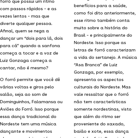
forró que possui um ritmo
benefícios para a saúde,
com passos rápidos – e as
como foi dito anteriormente,
vezes lentos – mas que
esse ritmo também conta
diverte qualquer pessoa.
muito sobre a história do
Afinal, quem se nega a
Brasil – e principalmente do
dançar um “dois para lá, dois
Nordeste. Isso porque as
para cá” quando a sanfona
letras de forró caracterizam
começa a tocar e a voz de
a vida do sertanejo. A música
Luiz Gonzaga começa a
“Asa Branca” de Luiz
cantar, não é mesmo?
Gonzaga, por exemplo,
O forró permite que você dê
apresenta os aspectos
várias voltas e giros pelo
culturais do Nordeste. Mas
salão, seja ao som de
vale ressaltar que o forró
Dominguinhos, Falamansa ou
não tem características
Aviões do Forró. Isso porque
somente nordestinas, visto
essa dança tradicional do
que além do ritmo ser
Nordeste tem uma música
proveniente do xaxado,
dançante e movimentos
baião e xote, essa dança