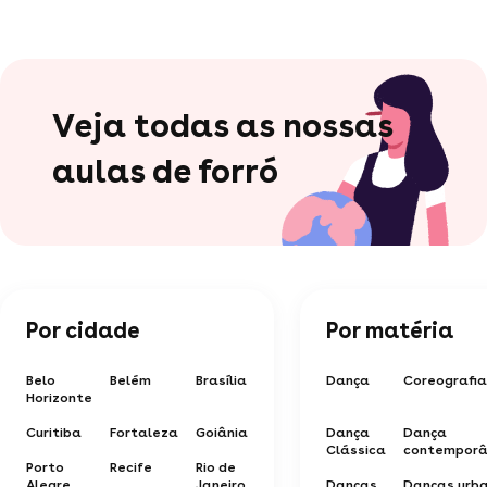
Veja todas as nossas
aulas de forró
Por cidade
Por matéria
Belo
Belém
Brasília
Dança
Coreografia
Horizonte
Curitiba
Fortaleza
Goiânia
Dança
Dança
Clássica
contempor
Porto
Recife
Rio de
Alegre
Janeiro
Danças
Danças urb