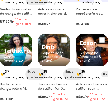
avaliações)
professora
avaliações)
avaliações)
Venha fazer aulas
Aulas de dança
Professora e
de dança de salão
para iniciantes de
coreógrafa de
e montagem de
forró pé de serra
forró, danças de
1
a
aula
R$160/h
coreografias em
e/ou samba de
salão, dança dos
gratuita
R$130/h
R$148/h
bh!
gafieira
noivos e
debutantes.
Edson
Dinis
Vila
Tathiana
Copacabana
Clementino
Centro
(presencial &
(presencial &
(presencial)
online)
online)
(17
Super
(18
Super
(15
5
5
5
Re
avaliações)
professor
avaliações)
professor
avaliações)
Bacharel em
Todas as danças
Aulas de dança de
dança pela ufrj,
de salão: forró,
salão, zouk,
sou especializada
samba, tango,
samba, forró,
1
a
aula
1
a
aula
R$150/h
R$80/h
em aulas de
salsa, valsa, zouk,
bolero, sertanejo,
R$140/h
gratuita
gratuita
dança de salão.
bolero e outras.
bachata, em
aulas
grupo ou