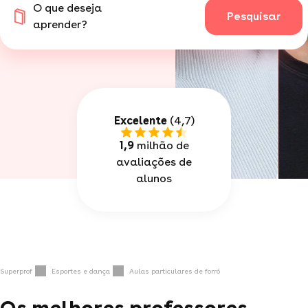
O que deseja
Pesquisar
aprender?
Excelente
(4,7)
1,9
milhão de
avaliações de
alunos
Superprof
Esportes e dança
Aulas particulares de forró