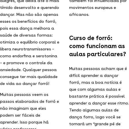
alegres, que deixa até o mais
também foi influenciada por
tímido desenvolto e querendo
movimentos europeus e
dançar. Mas não são apenas
africanos.
esses os benefícios do forró,
pois essa dança melhora a
saúde de diversas formas:
Curso de forró:
otimiza o equilíbrio corporal e
como funcionam as
libera neurotransmissores –
aulas particulares?
como endorfina e serotonina
– e promove o controle da
Muitas pessoas acham que é
ansiedade. Qualquer pessoa
difícil aprender a dançar
consegue ter mais qualidade
forró, mas a boa notícia é
de vida ao dançar forró!
que com algumas aulas e
Muitas pessoas veem os
bastante prática é possível
passos elaborados de forró e
aprender a dançar esse ritmo.
não imaginam que eles
Tendo algumas aulas de
podem ser fáceis de
dança forro, logo você se
aprender. Isso porque há
tornará um “grande pé de
vários professores