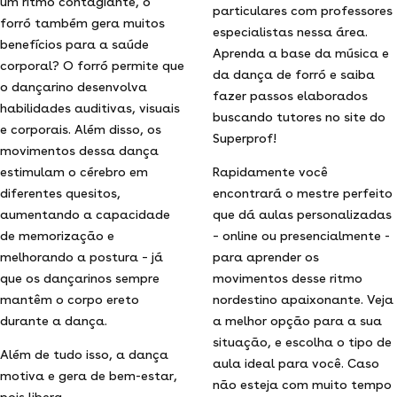
um ritmo contagiante, o
particulares com professores
forró também gera muitos
especialistas nessa área.
benefícios para a saúde
Aprenda a base da música e
corporal? O forró permite que
da dança de forró e saiba
o dançarino desenvolva
fazer passos elaborados
habilidades auditivas, visuais
buscando tutores no site do
e corporais. Além disso, os
Superprof!
movimentos dessa dança
estimulam o cérebro em
Rapidamente você
diferentes quesitos,
encontrará o mestre perfeito
aumentando a capacidade
que dá aulas personalizadas
de memorização e
– online ou presencialmente -
melhorando a postura – já
para aprender os
que os dançarinos sempre
movimentos desse ritmo
mantêm o corpo ereto
nordestino apaixonante. Veja
durante a dança.
a melhor opção para a sua
situação, e escolha o tipo de
Além de tudo isso, a dança
aula ideal para você. Caso
motiva e gera de bem-estar,
não esteja com muito tempo
pois libera