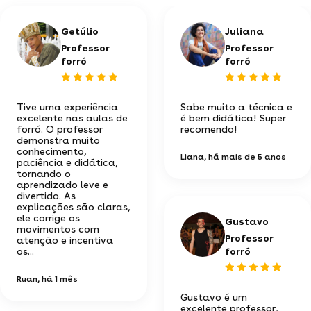
Getúlio
Juliana
Professor
Professor
forró
forró
Tive uma experiência
Sabe muito a técnica e
excelente nas aulas de
é bem didática! Super
forró. O professor
recomendo!
demonstra muito
conhecimento,
Liana
, há mais de 5 anos
paciência e didática,
tornando o
aprendizado leve e
divertido. As
explicações são claras,
ele corrige os
Gustavo
movimentos com
Professor
atenção e incentiva
os...
forró
Ruan
, há 1 mês
Gustavo é um
excelente professor,