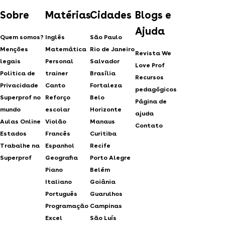
Sobre
Matérias
Cidades
Blogs e
Ajuda
Quem somos?
Inglês
São Paulo
Menções
Matemática
Rio de Janeiro
Revista We
legais
Personal
Salvador
Love Prof
Politica de
trainer
Brasília
Recursos
Privacidade
Canto
Fortaleza
pedagógicos
Superprof no
Reforço
Belo
Página de
mundo
escolar
Horizonte
ajuda
Aulas Online
Violão
Manaus
Contato
Estados
Francês
Curitiba
Trabalhe na
Espanhol
Recife
Superprof
Geografia
Porto Alegre
Piano
Belém
Italiano
Goiânia
Português
Guarulhos
Programação
Campinas
Excel
São Luís