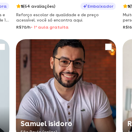
ora
5
(64 avaliações)
Embaixador
5
(
s e
Reforço escolar de qualidade e de preço
Muit
e 10
acessível. você só encontra aqui.
pers
neur
R$70/h
1
a
aula gratuita
R$16
Samuel isidoro
R