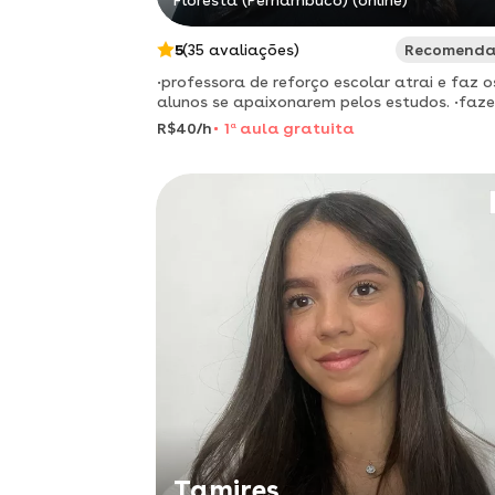
Floresta (Pernambuco) (online)
5
(35 avaliações)
Recomend
•professora de reforço escolar atrai e faz o
alunos se apaixonarem pelos estudos. •faz
uso de aulas leves, divertidas e produtivas,
R$40/h
1
a
aula gratuita
vanessa ajuda todas as séries desde
alfabetização ao ensino méd
Tamires