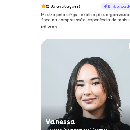
5
(135 avaliações)
Embaixad
Mestra pela ufrgs —explicações organizada
foco na compreensão. experiência de mais d
anos na área de ensino.
R$120/h
Vanessa