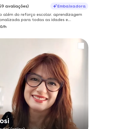
59 avaliações)
Embaixadora
o além do reforço escolar. aprendizagem
onalizada para todas as idades e
odivergências.
0/h
osi