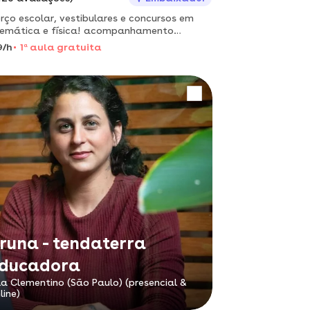
rço escolar, vestibulares e concursos em
emática e física! acompanhamento
vidualizado: aulas calmas e objetivas. vem
9/h
1
a
aula gratuita
igo!
runa - tendaterra
ducadora
la Clementino (São Paulo) (presencial &
line)