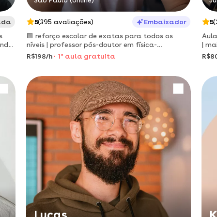
São Paulo (online)
Ju
ada
5
(395 avaliações)
Embaixador
5
(
s
🟩 reforço escolar de exatas para todos os
Aula
endo
níveis | professor pós-doutor em física-
| ma
matemática pelo ita, com experiência
R$198/h
1
a
aula gratuita
R$8
internacional | aulas online a partir de r$90
Lucas
K