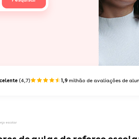
celente
(4,7)
1,9
milhão de avaliações de alu
rço escolar