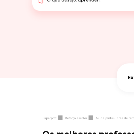
Ex
Superprof
Reforço escolar
Aulas particulares de refo