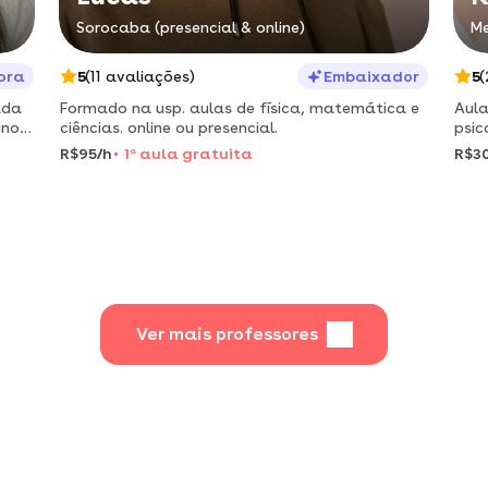
Sorocaba (presencial & online)
Me
ora
5
(11 avaliações)
Embaixador
5
(
ada
Formado na usp. aulas de física, matemática e
Aula
unos
ciências. online ou presencial.
psic
ia e
área
R$95/h
1
a
aula gratuita
R$3
Ver mais professores