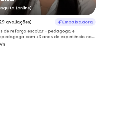
squita (online)
29 avaliações)
Embaixadora
s de reforço escolar – pedagoga e
opedagoga com +3 anos de experiência na
 educacional.
0/h