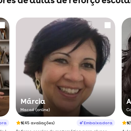
res de aulas de reforço escolar
Márcia
A
Macaé (online)
Ca
ora
5
(45 avaliações)
Embaixadora
5
(