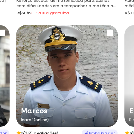
o |
Reforço escolar de matemática para alunos
Aula
com dificuldades em acompanhar a matéria na
médi
escola.
para
R$50/h
1
a
aula gratuita
R$7
aque
Marcos
E
Icaraí (online)
Ri
dor
5
(265 avaliações)
Embaixador
5
(