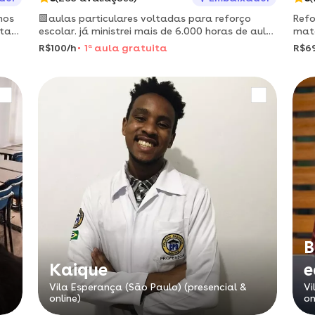
nos
🟩aulas particulares voltadas para reforço
Refo
sta
escolar. já ministrei mais de 6.000 horas de aula
mat
la
on-line. meu foco é seu aprendizado!
indi
R$100/h
1
a
aula gratuita
R$6
com
B
Kaique
e
Vila Esperança (São Paulo) (presencial &
Vi
online)
on