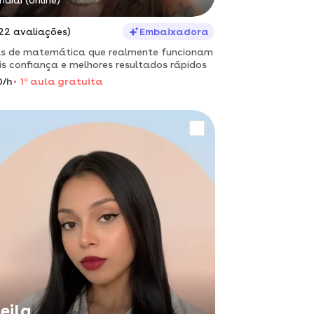
ndiaí (online)
22 avaliações)
Embaixadora
s de matemática que realmente funcionam
is confiança e melhores resultados rápidos
0/h
1
a
aula gratuita
eila