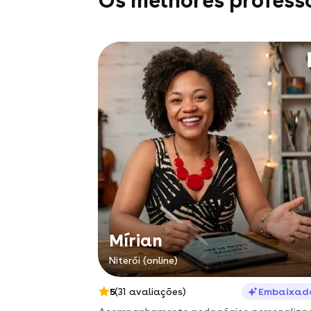
Os melhores professo
Mírian
Niterói (online)
5
(31 avaliações)
Embaixad