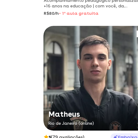
Acompanhamento pedagógico personalizad
+16 anos na educação | com você, da
alfabetização ao vestibular!
R$80/h
1
a
aula gratuita
Matheus
Rio de Janeiro (online)
5
(79 avaliações)
Embaixa