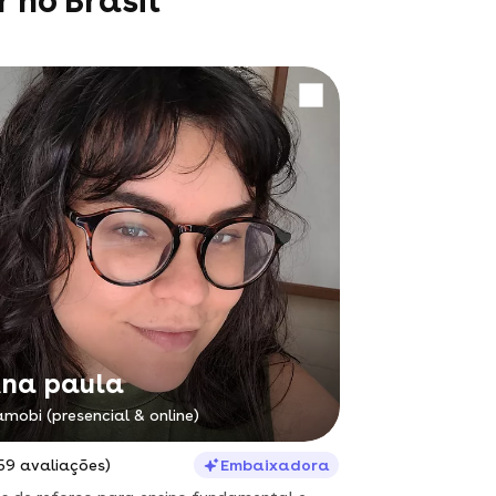
 no Brasil
na paula
mobi (presencial & online)
59 avaliações)
Embaixadora