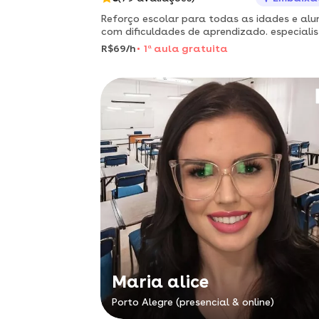
Reforço escolar para todas as idades e alu
com dificuldades de aprendizado. especiali
em aprovação de alunos. agende já sua au
R$69/h
1
a
aula gratuita
experimental.
Maria alice
Porto Alegre (presencial & online)