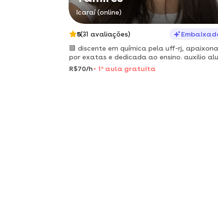
Icaraí (online)
5
(31 avaliações)
Embaixad
🟩 discente em química pela uff-rj, apaixon
por exatas e dedicada ao ensino. auxilio al
a superar dificuldades com clareza, paciênc
R$70/h
1
a
aula gratuita
foco na aprendizagem.