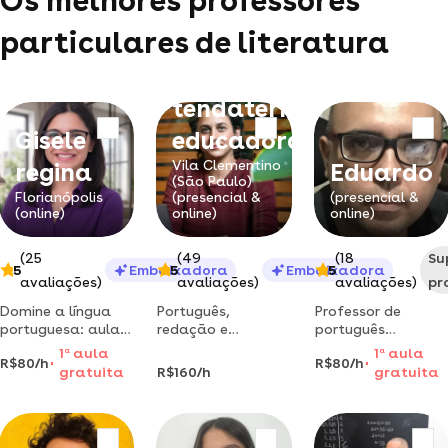
Os melhores professores
particulares de literatura
Bruna -
tendaterra
Gisele
educadora
Vila Clementino
regina
Eduardo
(São Paulo)
Florianópolis
(presencial &
(presencial &
(online)
online)
online)
(25
(49
(18
Su
5
Embaixadora
5
Embaixadora
5
avaliações)
avaliações)
avaliações)
pr
Domine a língua
Português,
Professor de
portuguesa: aulas
redação e
português
de gramática,
percursos
experiente com
1
a
aula
1
a
aula
R$80/h
R$80/h
literatura e
personalizados de
doutorado leciona
gratuita
R$160/h
gratuita
oratória, para
leitura, escrita e
gramática,
todos os níveis.
interpretação de
redação e
textos.
literatura para
todos os níveis - rio