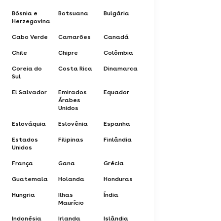
Bósnia e
Botsuana
Bulgária
Herzegovina
Cabo Verde
Camarões
Canadá
Chile
Chipre
Colômbia
Coreia do
Costa Rica
Dinamarca
Sul
El Salvador
Emirados
Equador
Árabes
Unidos
Eslováquia
Eslovênia
Espanha
Estados
Filipinas
Finlândia
Unidos
França
Gana
Grécia
Guatemala
Holanda
Honduras
Hungria
Ilhas
Índia
Maurício
Indonésia
Irlanda
Islândia