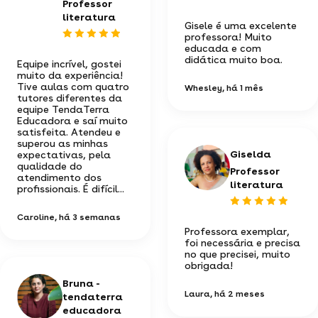
Professor
literatura
Gisele é uma excelente
professora! Muito
educada e com
didática muito boa.
Equipe incrível, gostei
muito da experiência!
Tive aulas com quatro
Whesley
, há 1 mês
tutores diferentes da
equipe TendaTerra
Educadora e saí muito
satisfeita. Atendeu e
superou as minhas
Giselda
expectativas, pela
qualidade do
Professor
atendimento dos
literatura
profissionais. É difícil...
Caroline
, há 3 semanas
Professora exemplar,
foi necessária e precisa
no que precisei, muito
obrigada! ️
Bruna -
Laura
, há 2 meses
tendaterra
educadora