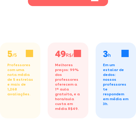
5
49
3
/5
R$/h
h
Professores
Melhores
Em um
com uma
preços: 99%
estalar de
nota média
dos
dedos:
de 5 estrelas
professores
nossos
e mais de
oferecem a
professores
1,268
1ª aula
te
avaliações.
gratuita,
e a
respondem
hora/aula
em média em
custa em
3h.
média R$49.