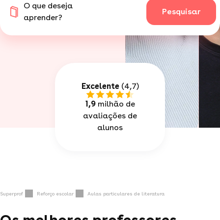
O que deseja
Pesquisar
aprender?
Excelente
(4,7)
1,9
milhão de
avaliações de
alunos
Superprof
Reforço escolar
Aulas particulares de literatura