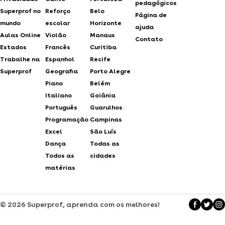
pedagógicos
Superprof no
Reforço
Belo
Página de
mundo
escolar
Horizonte
ajuda
Aulas Online
Violão
Manaus
Contato
Estados
Francês
Curitiba
Trabalhe na
Espanhol
Recife
Superprof
Geografia
Porto Alegre
Piano
Belém
Italiano
Goiânia
Português
Guarulhos
Programação
Campinas
Excel
São Luís
Dança
Todas as
Todos as
cidades
matérias
© 2026 Superprof, aprenda com os melhores!