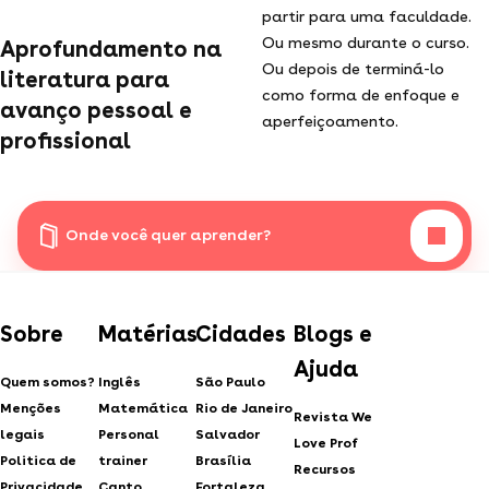
partir para uma faculdade.
Ou mesmo durante o curso.
Aprofundamento na
Ou depois de terminá-lo
literatura para
como forma de enfoque e
avanço pessoal e
aperfeiçoamento.
profissional
Onde você quer aprender?
Sobre
Matérias
Cidades
Blogs e
Ajuda
Quem somos?
Inglês
São Paulo
Menções
Matemática
Rio de Janeiro
Revista We
legais
Personal
Salvador
Love Prof
Politica de
trainer
Brasília
Recursos
Privacidade
Canto
Fortaleza