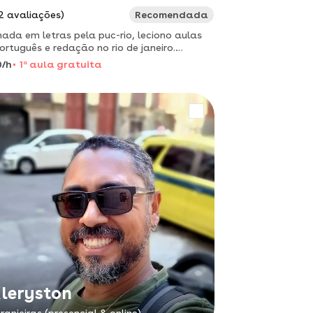
2 avaliações)
Recomendada
ada em letras pela puc-rio, leciono aulas
ortuguês e redação no rio de janeiro.
aria ajudar :)
0/h
1
a
aula gratuita
leryston