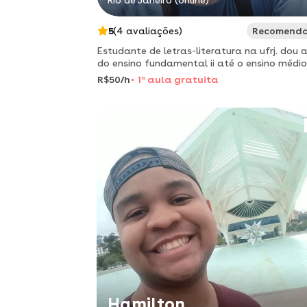
Rio de Janeiro (online)
5
(4 avaliações)
Recomend
Estudante de letras-literatura na ufrj. dou 
do ensino fundamental ii até o ensino médio
aulas com metodologia personalizada.
R$50/h
1
a
aula gratuita
Hamilton