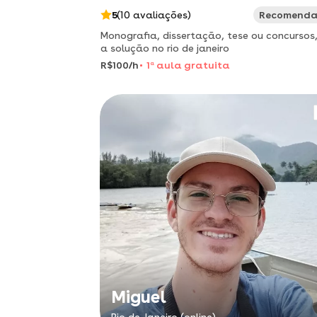
5
(10 avaliações)
Recomend
Monografia, dissertação, tese ou concursos
a solução no rio de janeiro
R$100/h
1
a
aula gratuita
Miguel