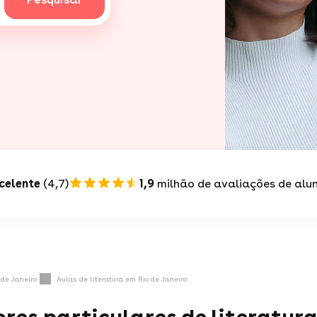
celente
(4,7)
1,9
milhão de avaliações de alu
 de Janeiro
Aulas de literatura em Rio de Janeiro