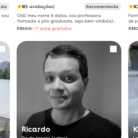
ada
5
(5 avaliações)
Recomendada
5
(
, sou
Olá! meu nome é daísa, sou professora
Form
formada e pós-graduada. seja bem-vindo(a)
de p
para minhas aulas de português e literatura on-
ador
R$60/h
1
a
aula gratuita
R$5
line.
Ricardo
K