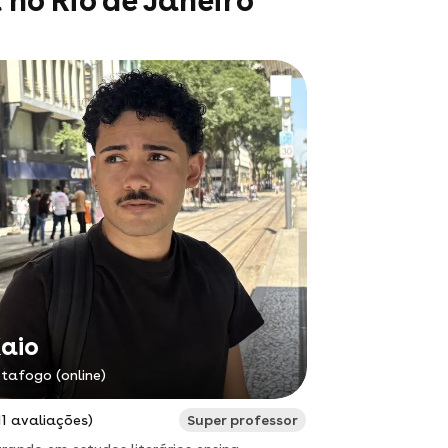
 no Rio de Janeiro
aio
tafogo (online)
11 avaliações)
Super professor