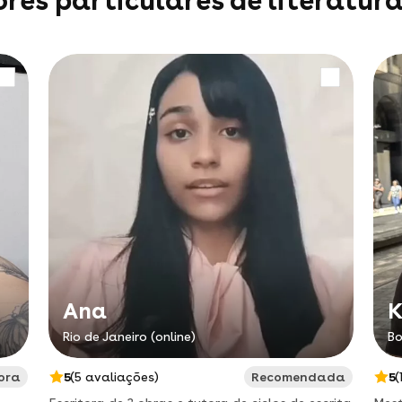
res particulares de literatura
Ana
K
Rio de Janeiro (online)
Bo
sora
5
(5 avaliações)
Recomendada
5
(