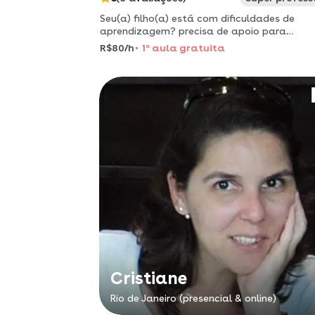
Seu(a) filho(a) está com dificuldades de
aprendizagem? precisa de apoio para
alfabetizá-lo(a)? dificuldades de concentr
R$80/h
1
a
aula gratuita
e organização dos estudos? posso te ajuda
atendimento presencial - recrei
Cristiane
Rio de Janeiro (presencial & online)