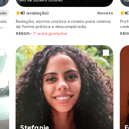
Rio de Janeiro (online)
La
ado
5
(1 avaliação)
Novato
5
(
aula
Redação, escrita criativa e roteiro para cinema
Prof
,
de forma prática e descomplicada.
cade
sala
R$80/h
1
a
aula gratuita
R$10
Stefanie
F