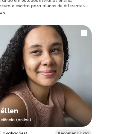
rando em estudos literários ensina
ratura e escrita para alunos de diferentes
is | ig: kaiorodriguesssss
5/h
éllen
ciência (online)
5 avaliações)
Recomendada