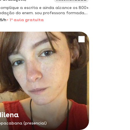
omplique a escrita e ainda alcance os 800+
edação do enem. sou professora formada
etras pela ufpr e através do meu método
5/h
1
a
aula gratuita
a as pazes com a escrita", dou aula de
ção.
ilena
pacabana (presencial)