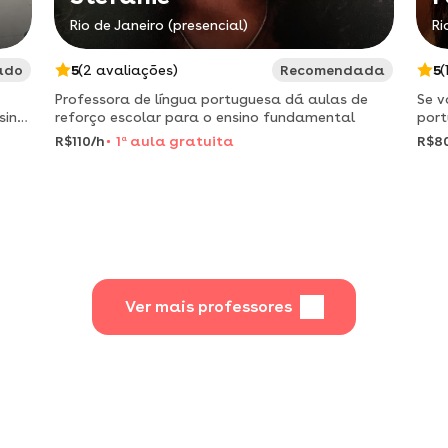
Rio de Janeiro (presencial)
Ri
ado
5
(2 avaliações)
Recomendada
5
(
Professora de língua portuguesa dá aulas de
Se v
sino
reforço escolar para o ensino fundamental
port
R$110/h
1
a
aula gratuita
R$8
Ver mais professores