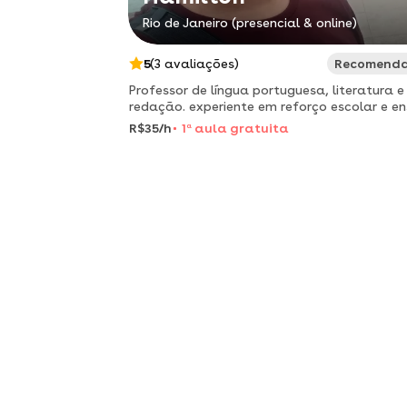
Rio de Janeiro (presencial & online)
5
(3 avaliações)
Recomend
Professor de língua portuguesa, literatura e
redação. experiente em reforço escolar e en
e correção de redação
R$35/h
1
a
aula gratuita