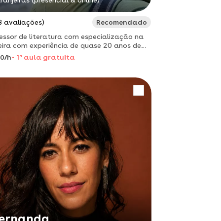
ranjeiras (presencial & online)
3 avaliações)
Recomendado
essor de literatura com especialização na
ira com experiência de quase 20 anos de
 de aula.
0/h
1
a
aula gratuita
ernanda