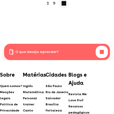
2
9
O que deseja aprender?
Sobre
Matérias
Cidades
Blogs e
Ajuda
Quem somos?
Inglês
São Paulo
Menções
Matemática
Rio de Janeiro
Revista We
legais
Personal
Salvador
Love Prof
Politica de
trainer
Brasília
Recursos
Privacidade
Canto
Fortaleza
pedagógicos