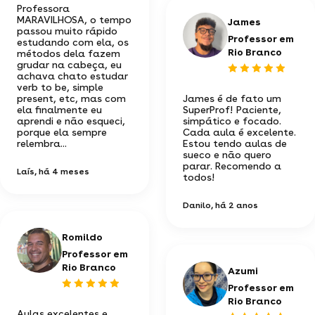
Professora
MARAVILHOSA, o tempo
James
passou muito rápido
Professor em
estudando com ela, os
Rio Branco
métodos dela fazem
grudar na cabeça, eu
achava chato estudar
verb to be, simple
present, etc, mas com
James é de fato um
ela finalmente eu
SuperProf! Paciente,
aprendi e não esqueci,
simpático e focado.
porque ela sempre
Cada aula é excelente.
relembra...
Estou tendo aulas de
sueco e não quero
parar. Recomendo a
Laís
, há 4 meses
todos!
Danilo
, há 2 anos
Romildo
Professor em
Rio Branco
Azumi
Professor em
Rio Branco
Aulas excelentes e