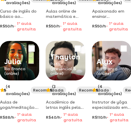
avaliações)
avaliações)
avaliações)
Curso de inglês do
Aulas online de
Apaixonado em
básico ao
matemática e
ensinar
avançado. agende
física - vou tirar
matemática de
1
a
aula
1
a
aula
1
a
aula
R$50/h
R$50/h
R$50/h
a sua aula! tenho
sua dificuldade!
maneira simples e
gratuita
gratuita
gratuita
certeza de que
aulas claras e
prática, com
você vai adorar!
explicação fácil
metodologia
(sem decoreba).
adotável e
modelada para o
cotidiano.
Thaylon
Julia
Alyx
Pista
Rio Branco
(presencial &
Rio Branco
(online)
online)
(online)
(4
(3
(4
5
Recomendada
5
Recomendado
5
Re
avaliações)
avaliações)
avaliações)
Aulas de
Acadêmico de
Instrutor de yôga
yoga/meditação.
letras inglês pela
especializado em
atendimentos
ufac de nível
respiração e
1
a
aula
1
a
aula
1
a
aula
R$88/h
R$40/h
R$110/h
individuais e em
intermediário em
consciência
gratuita
gratuita
gratuita
grupo, adaptados
inglês, grammar,
corporal. ofereço
às suas
listening e
aulas