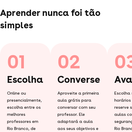
Aprender nunca foi tão
simples
01
02
0
Escolha
Converse
Ava
Online ou
Aproveite a primeira
Escolha 
presencialmente,
aula grátis para
horários
escolha entre os
conversar com seu
reserve 
melhores
professor. Ele
aulas c
professores em
adaptará a aula
seguran
Rio Branco, de
aos seus objetivos e
Rio Bran