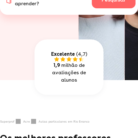
aprender?
Excelente
(4,7)
1,9
milhão de
avaliações de
alunos
Superprof
Acre
Aulas particulares em Rio Branco