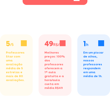
5
49
1
/5
R$/h
h
Professores
Melhores
Em um piscar
Star com
preços: 100%
de olhos,
uma
dos
nossos
avaliação
professores
professores
média de 5
oferecem a
respondem
estrelas e
1ª aula
em uma
mais de 80
gratuita
e a
média de 1h.
avaliações.
hora/aula
custa em
média R$49