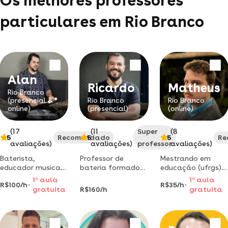
Os melhores professores
particulares em Rio Branco
Alan
Ricardo
Matheus
Rio Branco
(presencial &
Rio Branco
Rio Branco
online)
(presencial)
(online)
(17
(11
Super
(8
5
Recomendado
5
5
Re
avaliações)
avaliações)
professor
avaliações)
Baterista,
Professor de
Mestrando em
educador musical
bateria formado
educação (ufrgs)
e mestrando em
em licenciatura em
oferece aulas de
1
a
aula
1
a
aula
R$100/h
R$35/h
performance
música. aulas em
português e
gratuita
R$160/h
gratuita
musical pela ufmg.
porto alegre.
redação com foco
formado em
em neurociência
bateria mpb/jazz
pelo conservatório