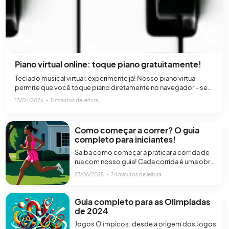
Piano virtual online: toque piano gratuitamente!
Teclado musical virtual: experimente já! Nosso piano virtual
permite que você toque piano diretamente no navegador – sem
instalação, sem cadastro e em qualquer dispositivo. Você
13/04/2026
∙
5 minutos de leitura
pode clicar nas teclas do piano com o mouse ou com o dedo
(em telas sensíveis ao toque), ou pode até usar o teclado do
seu computador. O piano[…]
Como começar a correr? O guia
completo para iniciantes!
Saiba como começar a praticar a corrida de
rua com nosso guia! Cada corrida é uma obra
de arte, um desenho na tela de cada dia.
27/06/2025
∙
24 minutos de leitura
Algumas corridas são gritos e outras são
sussurros. Algumas corridas são elogios e
outras são comemorações.Dagny Scott
Guia completo para as Olimpíadas
Barrios A prática da corrida é algo natural para
de 2024
o ser humano,[…]
Jogos Olímpicos: desde a origem dos Jogos