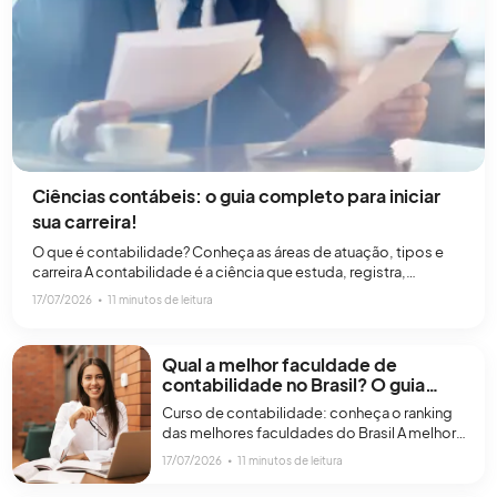
Ciências contábeis: o guia completo para iniciar
sua carreira!
O que é contabilidade? Conheça as áreas de atuação, tipos e
carreira A contabilidade é a ciência que estuda, registra,
organiza e interpreta o patrimônio de pessoas físicas e jurídicas.
17/07/2026
∙
11 minutos de leitura
O objetivo da contabilidade é fornecer informações financeiras
a patrimoniais para apoiar as tomadas de decisões, controlar
recursos e cumprir com as obrigações legais. As[…]
Qual a melhor faculdade de
contabilidade no Brasil? O guia
completo
Curso de contabilidade: conheça o ranking
das melhores faculdades do Brasil A melhor
faculdade de contabilidade do Brasil é a da
17/07/2026
∙
11 minutos de leitura
Universidade Federal de Minas Gerais
(UFMG), conforme o RUF (Ranking