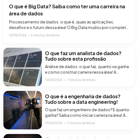
O que é Big Data? Saiba como ter uma carreira na
área de dados
Processamento de dados: o que é, quais as aplicações,
desafios e o futuro dessa área! O Big Data mudou por completo
a forma como empresas, governos e pessoas produzem,
10/06/2026
∙
6 minutos de leitura
armazenam e utilizam informações no ambiente digital. Hoje,
compras online, redes sociais, aplicativos, transações
bancárias, plataformas de streaming e dispositivos
O que faz um analista de dados?
conectados geram enormes volumes de dados[…]
Tudo sobre esta profissão
Análise de dados: o que faz, quanto se ganha
e como construir carreira nessa área! A
digitalização mudou completamente a forma
10/06/2026
∙
7 minutos de leitura
como as empresas tomam decisões. Hoje,
organizações de praticamente todos os
setores utilizam métricas, relatórios e
O que é a engenharia de dados?
informações estratégicas para entender
Tudo sobre a data engineering!
clientes, reduzir custos, melhorar processos
O que faz um engenheiro de dados? E quanto
e aumentar resultados. Por isso, o trabalho do
ganha? Saiba como iniciar carreira na área! A
analista[…]
digitalização dos últimos anos aumentou
10/06/2026
∙
7 minutos de leitura
drasticamente a quantidade de informações
geradas por empresas, aplicativos, redes
sociais e plataformas digitais. Hoje,