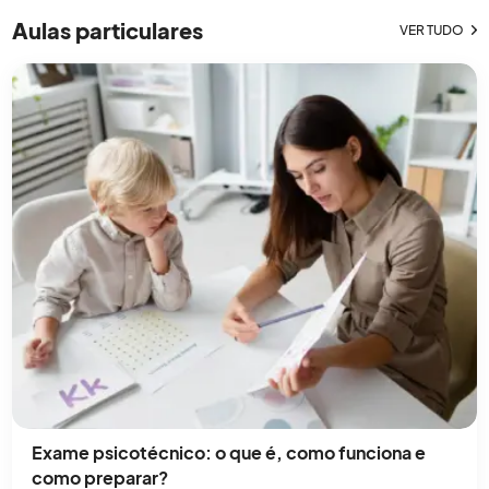
pratos únicos e deliciosos, como sopaipillas
Aulas particulares
VER TUDO
chilenas, humitas, pastel de choclo,
empanadas[…]
Exame psicotécnico: o que é, como funciona e
como preparar?