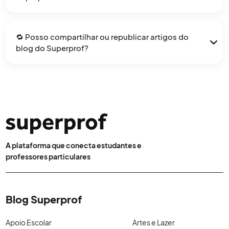
Nossos artigos são escritos por educadores, profissionais
e editores experientes que são apaixonados por seus
🔁 Posso compartilhar ou republicar artigos do
respectivos tópicos.
blog do Superprof?
Você pode compartilhar livremente nossos artigos. No
entanto, se você deseja citar nosso conteúdo, deve nos
citar e adicionar um link para o artigo relevante.
A plataforma que conecta estudantes e
professores particulares
Blog Superprof
Apoio Escolar
Artes e Lazer