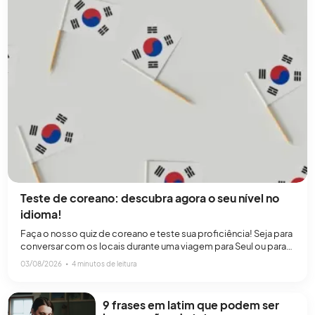
Teste de coreano: descubra agora o seu nível no
idioma!
Faça o nosso quiz de coreano e teste sua proficiência! Seja para
conversar com os locais durante uma viagem para Seul ou para
assistir a um K-drama popular, ser capaz de entender e falar
03/08/2026
∙
4 minutos de leitura
coreano pode ser bastante útil. Independentemente da sua
motivação para aprender coreano, estudar esse idioma pode
abrir muitas portas pessoais, acadêmicas[…]
9 frases em latim que podem ser