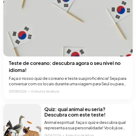
Teste de coreano: descubra agora o seu nível no
idioma!
Faça o nosso quiz de coreano e teste sua proficiência! Seja para
conversar com os locais durante uma viagem para Seul ou para
assistir a um K-drama popular, ser capaz de entender e falar
03/08/2026
∙
4 minutos de leitura
coreano pode ser bastante útil. Independentemente da sua
motivação para aprender coreano, estudar esse idioma pode
abrir muitas portas pessoais, acadêmicas[…]
Quiz: qual animal eu seria?
Descubra com este teste!
Animal espiritual: faça o quiz e descubra qual
representa a sua personalidade! Você já se
perguntou qual o animal combina mais com a
19/06/2026
∙
8 minutos de leitura