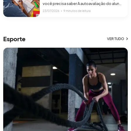
você precisa saber A autoavaliação do aluno
é uma ferramenta pedagógica em que o
23/07/2026
∙
9 minutos de leitura
estudante analisa o seu próprio
desempenho. Assim, o aluno reflete sobre o
que aprendeu, quais foram as suas
dificuldades e os seus pontos fortes e o que
precisa melhorar. Esse processo de
Esporte
VER TUDO
autoavaliação de[…]