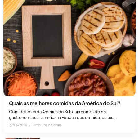
Quais as melhores comidas da América do Sul?
Comida típica da América do Sul: guia completo da
gastronomia sul-americana Eu acho que comida, cultura,
pessoas e paisagem são absolutamente inseparáveis.Anthony
29/06/2026
∙
10 minutos de leitura
Bourdain A culinária da América do Sul é bastante diversificada.
Ela reflete a história, a cultura e a grande variedade de