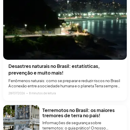
Desastres naturais no Brasil: estatísticas,
prevenção e muito mais!
Fenômenos naturais: como se preparar e reduzir riscos no Brasil
A conexão entre a sociedade humana e o planeta Terra sempre
foi influenciada por grandes forças. Durante a história do nosso
28/07/2026
∙
8 minutos de leitura
território, aprendemos a perceber a dinâmica do relevo e do
clima como elementos estáticos ou separados do nosso dia a
dia. Entretanto, ao examinarmos[…]
Terremotos no Brasil: os maiores
tremores de terra no país!
Informações de segurança sobre
terremotos: o guia prático! O nosso