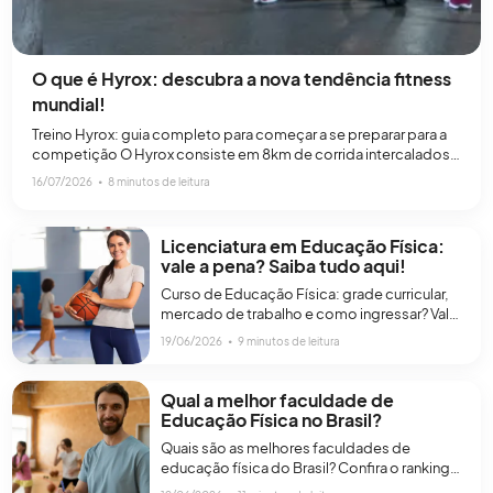
O que é Hyrox: descubra a nova tendência fitness
mundial!
Treino Hyrox: guia completo para começar a se preparar para a
competição O Hyrox consiste em 8km de corrida intercalados
com 8 exercícios funcionais de baixa complexidade.Redação
16/07/2026
∙
8 minutos de leitura
do Globo Esporte¹ Hyrox é uma modalidade fitness que
combina corrida e exercícios funcionais em um treino
padronizado. Esse treinamento é composto por 8 km de
Licenciatura em Educação Física:
corrida, divididos[…]
vale a pena? Saiba tudo aqui!
Curso de Educação Física: grade curricular,
mercado de trabalho e como ingressar? Vale
a pena ingressar no curso de licenciatura em
19/06/2026
∙
9 minutos de leitura
educação física, pois a área de atividades
físicas e esportes está em expansão.
Atualmente, a educação física é uma
Qual a melhor faculdade de
disciplina obrigatória na educação básica, o
Educação Física no Brasil?
que faz as escolas públicas e privadas
Quais são as melhores faculdades de
necessitarem de[…]
educação física do Brasil? Confira o ranking
completo! A educação física é a arte de