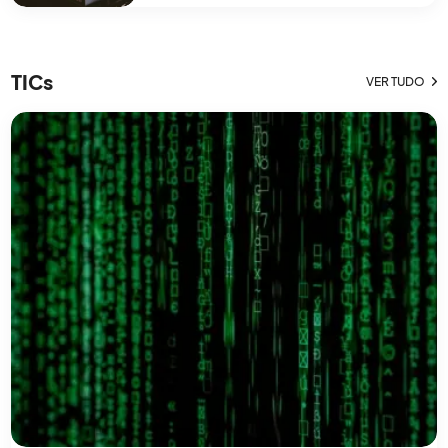
tempo real. Este é um equipamento essencial
para quem deseja criar sets dinâmicos,
misturar músicas com precisão e interagir
diretamente com o som e com[…]
TICs
VER TUDO